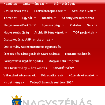
Kezdőlap
Önkormányzat
Elérhetőségek
Civil szervezetek
Testvértelepülések
Szálláshelyek
Történet
Egyház
Kultúra
Szennyvízcsatornázás
Nagyszénási Parkfürdő
Egészségügy
Oktatás
Galéria
Nagyszénás újság
Archivált fényképek
TOP projektek
Csatlakozás az ASP rendszerhez
Önkormányzati elektronikus ügyintézés
Életkezdési támogatás és Start-számla
Hulladékszállítás
Falugazdász ügyfélfogadás
Magyar Falu Program
NFK hirdetmény – értékesítés
BABAKÖTVÉNY
Választási információk
Közadatkereső
Közérdekű adatok
Hirdetmények
Településrendezési terv 2024