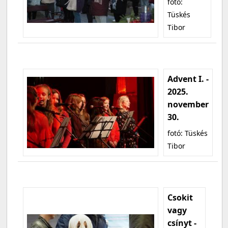
fotó:
Tüskés
Tibor
Advent I. -
2025.
november
30.
fotó: Tüskés
Tibor
Csokit
vagy
csínyt -