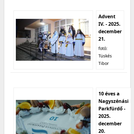
Advent
IV. - 2025.
december
21.
fotó:
Tüskés
Tibor
10 éves a
Nagyszénási
Parkfürdő -
2025.
december
20.