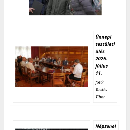
Ünnepi
testületi
ülés -
2026.
július
11.
fotó:
Tüskés
Tibor
Népzenei