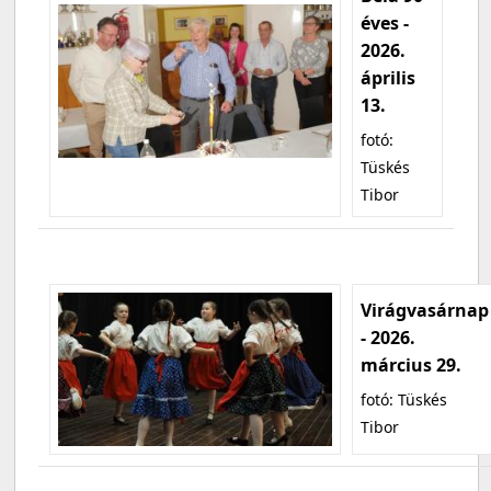
éves -
2026.
április
13.
fotó:
Tüskés
Tibor
Virágvasárnap
- 2026.
március 29.
fotó: Tüskés
Tibor