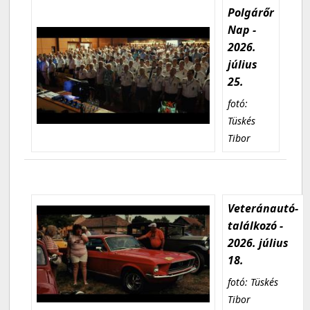
Polgárőr
Nap -
2026.
július
25.
fotó:
Tüskés
Tibor
Veteránautó-
találkozó -
2026. július
18.
fotó: Tüskés
Tibor