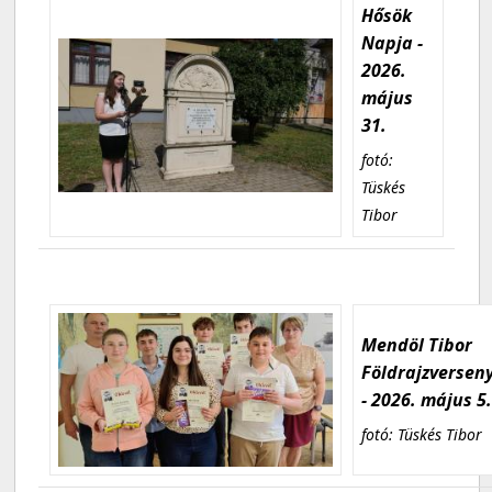
Hősök
Napja -
2026.
május
31.
fotó:
Tüskés
Tibor
Mendöl Tibor
Földrajzversen
- 2026. május 5
fotó: Tüskés Tibor