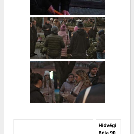
Hidvégi
Béla 90