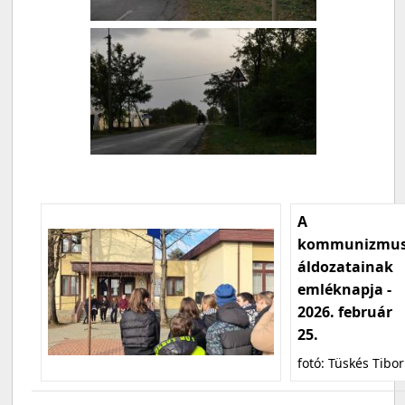
A
kommunizmu
áldozatainak
emléknapja -
2026. február
25.
fotó: Tüskés Tibor