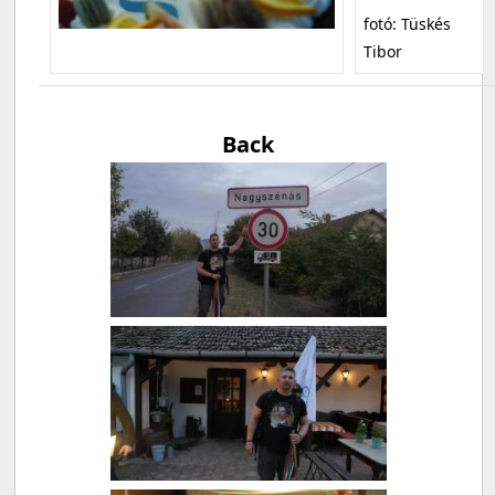
fotó: Tüskés
Tibor
Back