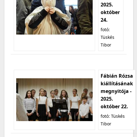
2025.
október
24.
fotó:
Tüskés
Tibor
Fábián Rózsa
kiállításának
megnyitója -
2025.
október 22.
fotó: Tüskés
Tibor