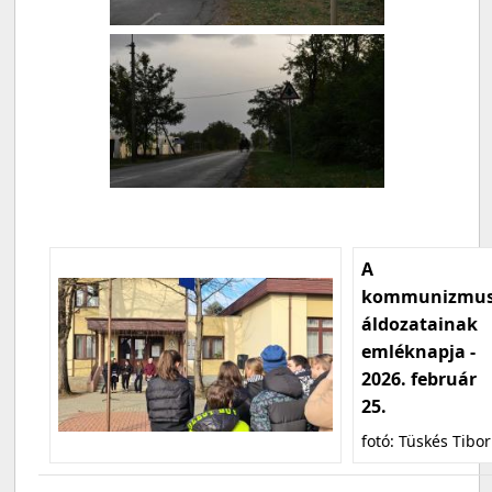
A
kommunizmu
áldozatainak
emléknapja -
2026. február
25.
fotó: Tüskés Tibor