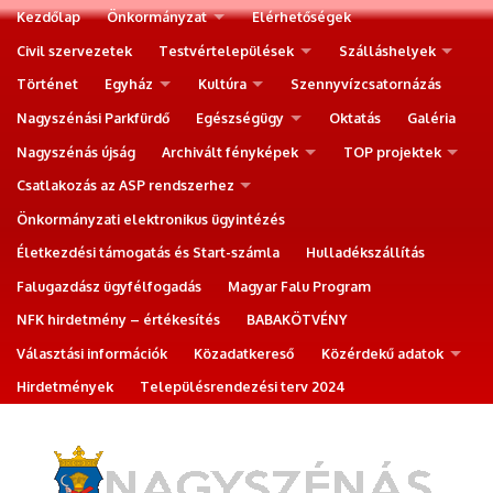
Kezdőlap
Önkormányzat
Elérhetőségek
Civil szervezetek
Testvértelepülések
Szálláshelyek
Történet
Egyház
Kultúra
Szennyvízcsatornázás
Nagyszénási Parkfürdő
Egészségügy
Oktatás
Galéria
Nagyszénás újság
Archivált fényképek
TOP projektek
Csatlakozás az ASP rendszerhez
Önkormányzati elektronikus ügyintézés
Életkezdési támogatás és Start-számla
Hulladékszállítás
Falugazdász ügyfélfogadás
Magyar Falu Program
NFK hirdetmény – értékesítés
BABAKÖTVÉNY
Választási információk
Közadatkereső
Közérdekű adatok
Hirdetmények
Településrendezési terv 2024