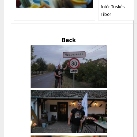
fotó: Tüskés
Tibor
Back