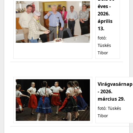
éves -
2026.
április
13.
fotó:
Tüskés
Tibor
Virágvasárnap
- 2026.
március 29.
fotó: Tüskés
Tibor