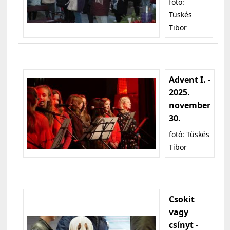
fotó:
Tüskés
Tibor
Advent I. -
2025.
november
30.
fotó: Tüskés
Tibor
Csokit
vagy
csínyt -