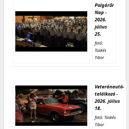
Polgárőr
Nap -
2026.
július
25.
fotó:
Tüskés
Tibor
Veteránautó-
találkozó -
2026. július
18.
fotó: Tüskés
Tibor