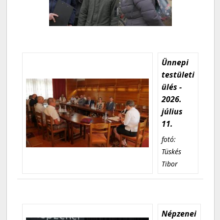
Ünnepi
testületi
ülés -
2026.
július
11.
fotó:
Tüskés
Tibor
Népzenei