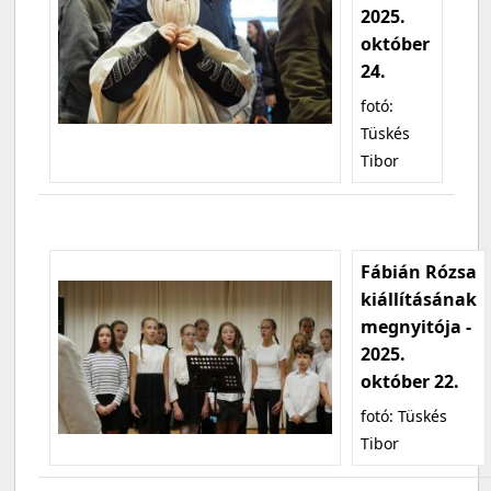
2025.
október
24.
fotó:
Tüskés
Tibor
Fábián Rózsa
kiállításának
megnyitója -
2025.
október 22.
fotó: Tüskés
Tibor