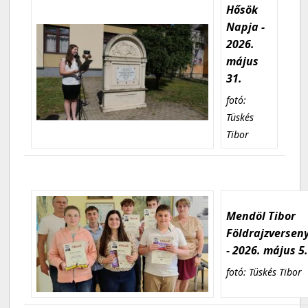
Hősök
Napja -
2026.
május
31.
fotó:
Tüskés
Tibor
Mendöl Tibor
Földrajzversen
- 2026. május 5
fotó: Tüskés Tibor