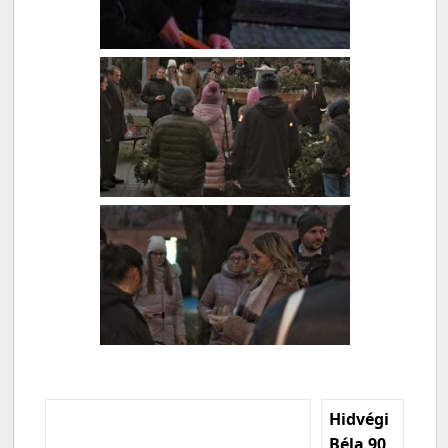
Hidvégi
Béla 90