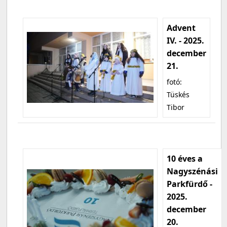
Advent
IV. - 2025.
december
21.
fotó:
Tüskés
Tibor
10 éves a
Nagyszénási
Parkfürdő -
2025.
december
20.