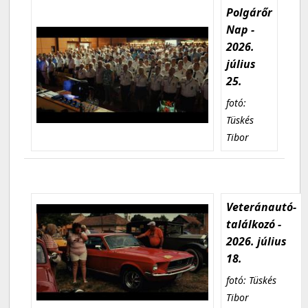
Polgárőr
Nap -
2026.
július
25.
fotó:
Tüskés
Tibor
Veteránautó-
találkozó -
2026. július
18.
fotó: Tüskés
Tibor