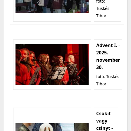
fotó:
Tüskés
Tibor
Advent I. -
2025.
november
30.
fotó: Tüskés
Tibor
Csokit
vagy
csínyt -