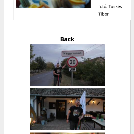
fotó: Tüskés
Tibor
Back