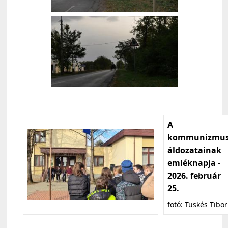
A
kommunizmu
áldozatainak
emléknapja -
2026. február
25.
fotó: Tüskés Tibor