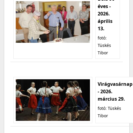
éves -
2026.
április
13.
fotó:
Tüskés
Tibor
Virágvasárnap
- 2026.
március 29.
fotó: Tüskés
Tibor