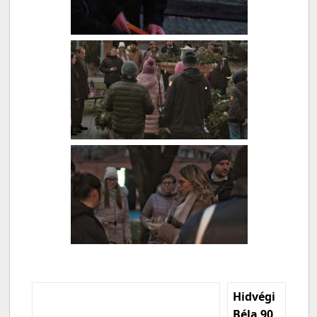
Hidvégi
Béla 90