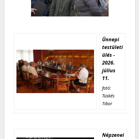
Ünnepi
testületi
ülés -
2026.
július
11.
fotó:
Tüskés
Tibor
Népzenei