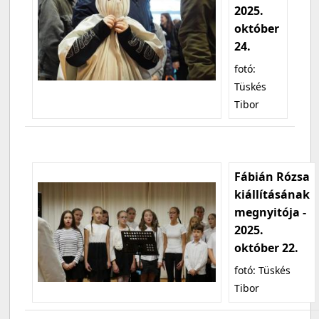
2025.
október
24.
fotó:
Tüskés
Tibor
Fábián Rózsa
kiállításának
megnyitója -
2025.
október 22.
fotó: Tüskés
Tibor