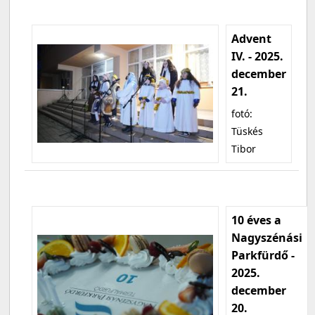
Advent
IV. - 2025.
december
21.
fotó:
Tüskés
Tibor
10 éves a
Nagyszénási
Parkfürdő -
2025.
december
20.