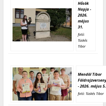
Hősök
Napja -
2026.
május
31.
fotó:
Tüskés
Tibor
Mendöl Tibor
Földrajzversen
- 2026. május 5
fotó: Tüskés Tibor