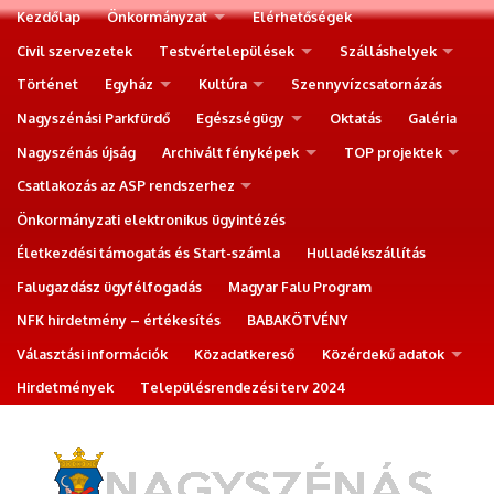
Kezdőlap
Önkormányzat
Elérhetőségek
Civil szervezetek
Testvértelepülések
Szálláshelyek
Történet
Egyház
Kultúra
Szennyvízcsatornázás
Nagyszénási Parkfürdő
Egészségügy
Oktatás
Galéria
Nagyszénás újság
Archivált fényképek
TOP projektek
Csatlakozás az ASP rendszerhez
Önkormányzati elektronikus ügyintézés
Életkezdési támogatás és Start-számla
Hulladékszállítás
Falugazdász ügyfélfogadás
Magyar Falu Program
NFK hirdetmény – értékesítés
BABAKÖTVÉNY
Választási információk
Közadatkereső
Közérdekű adatok
Hirdetmények
Településrendezési terv 2024