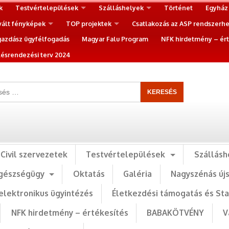
k
Testvértelepülések
Szálláshelyek
Történet
Egyház
vált fényképek
TOP projektek
Csatlakozás az ASP rendszerh
gazdász ügyfélfogadás
Magyar Falu Program
NFK hirdetmény – ért
ésrendezési terv 2024
Civil szervezetek
Testvértelepülések
Szállásh
gészségügy
Oktatás
Galéria
Nagyszénás új
elektronikus ügyintézés
Életkezdési támogatás és St
NFK hirdetmény – értékesítés
BABAKÖTVÉNY
V