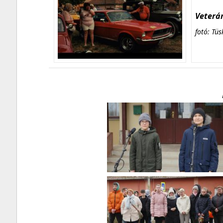
Veterán
fotó: Tüs