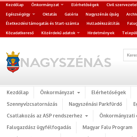
Kezdőlap
Önkormányzat
Elérhetőségek
Civil szervezete
Egészségügy
Oktatás
Galéria
Nagyszénás újság
Archi
Életkezdési támogatás és Start-számla
Hulladékszállítás
Falu
Közadatkereső
Közérdekű adatok
Hirdetmények
Települ
Kezdőlap
Önkormányzat
Elérhetőségek
Szennyvízcsatornázás
Nagyszénási Parkfürdő
E
Csatlakozás az ASP rendszerhez
Önkormányzati 
Falugazdász ügyfélfogadás
Magyar Falu Program