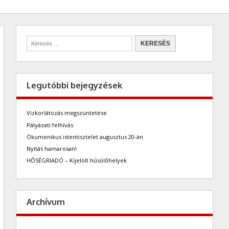
Legutóbbi bejegyzések
Vízkorlátozás megszüntetése
Pályázati felhívás
Ökumenikus istentisztelet augusztus 20-án
Nyitás hamarosan!
HŐSÉGRIADÓ – Kijelölt hűsölőhelyek
Archívum