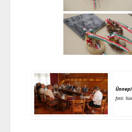
Ünnepi 
fotó: Tüs