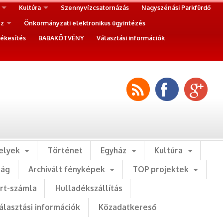
Kultúra
Szennyvízcsatornázás
Nagyszénási Parkfürdő
ez
Önkormányzati elektronikus ügyintézés
ékesítés
BABAKÖTVÉNY
Választási információk
elyek
Történet
Egyház
Kultúra
ság
Archivált fényképek
TOP projektek
art-számla
Hulladékszállítás
álasztási információk
Közadatkereső