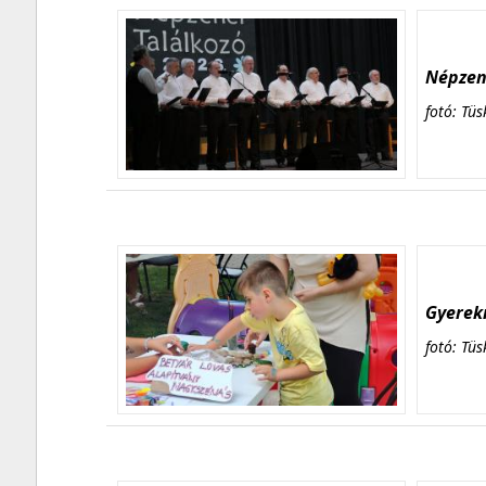
Népzene
fotó: Tüs
Gyerekn
fotó: Tüs