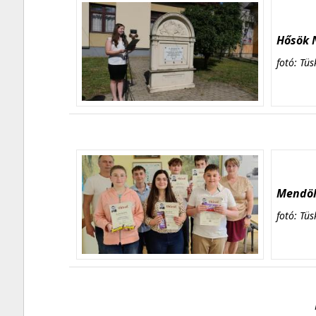
Hősök N
fotó: Tüs
Mendöl 
fotó: Tüs