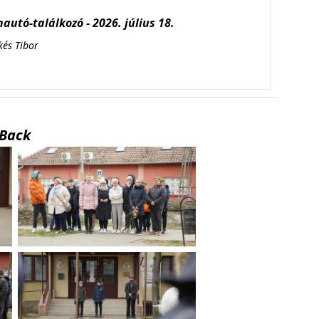
autó-találkozó - 2026. július 18.
kés Tibor
Back