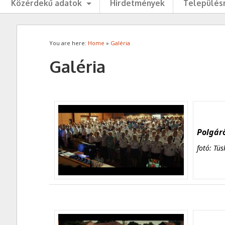
Közérdekű adatok
Hirdetmények
Településr
You are here:
Home
»
Galéria
Galéria
Polgárő
fotó: Tüs