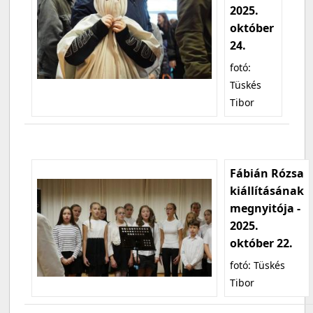
2025.
október
24.
fotó:
Tüskés
Tibor
Fábián Rózsa
kiállításának
megnyitója -
2025.
október 22.
fotó: Tüskés
Tibor