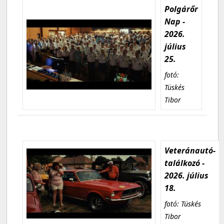
Polgárőr
Nap -
2026.
július
25.
fotó:
Tüskés
Tibor
Veteránautó-
találkozó -
2026. július
18.
fotó: Tüskés
Tibor