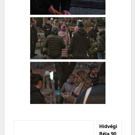
Hidvégi
Béla 90