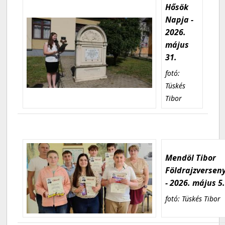
Hősök
Napja -
2026.
május
31.
fotó:
Tüskés
Tibor
Mendöl Tibor
Földrajzversen
- 2026. május 5
fotó: Tüskés Tibor