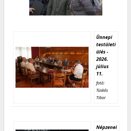
Ünnepi
testületi
ülés -
2026.
július
11.
fotó:
Tüskés
Tibor
Népzenei