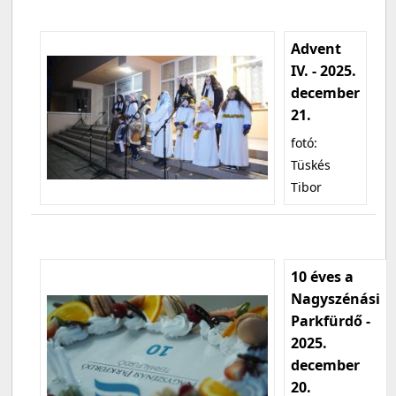
Advent
IV. - 2025.
december
21.
fotó:
Tüskés
Tibor
10 éves a
Nagyszénási
Parkfürdő -
2025.
december
20.