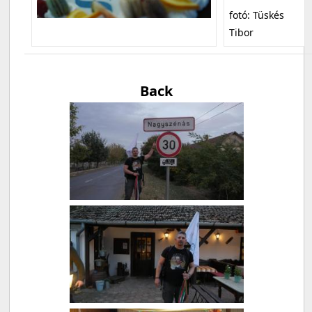
fotó: Tüskés
Tibor
Back