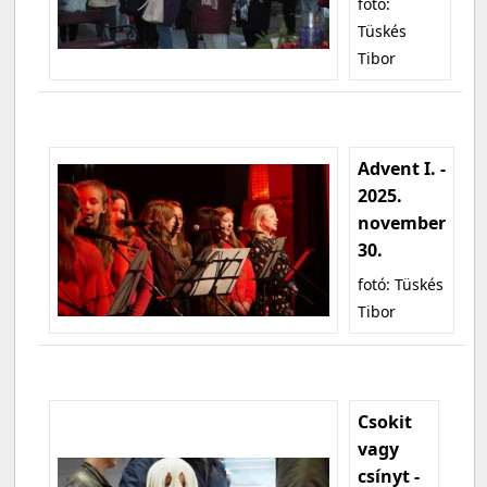
fotó:
Tüskés
Tibor
Advent I. -
2025.
november
30.
fotó: Tüskés
Tibor
Csokit
vagy
csínyt -