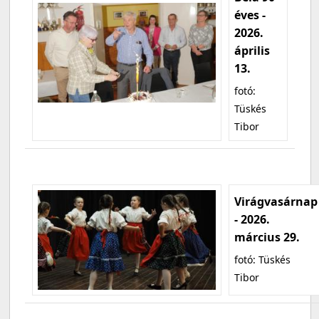
éves -
2026.
április
13.
fotó:
Tüskés
Tibor
Virágvasárnap
- 2026.
március 29.
fotó: Tüskés
Tibor