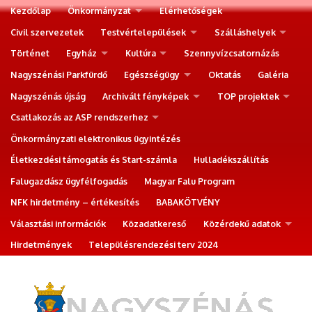
Kezdőlap
Önkormányzat
Elérhetőségek
Civil szervezetek
Testvértelepülések
Szálláshelyek
Történet
Egyház
Kultúra
Szennyvízcsatornázás
Nagyszénási Parkfürdő
Egészségügy
Oktatás
Galéria
Nagyszénás újság
Archivált fényképek
TOP projektek
Csatlakozás az ASP rendszerhez
Önkormányzati elektronikus ügyintézés
Életkezdési támogatás és Start-számla
Hulladékszállítás
Falugazdász ügyfélfogadás
Magyar Falu Program
NFK hirdetmény – értékesítés
BABAKÖTVÉNY
Választási információk
Közadatkereső
Közérdekű adatok
Hirdetmények
Településrendezési terv 2024