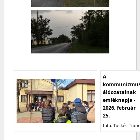
A
kommunizmu
áldozatainak
emléknapja -
2026. február
25.
fotó: Tüskés Tibor