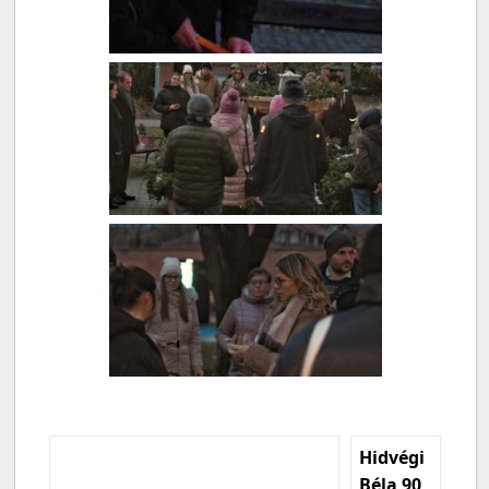
Hidvégi
Béla 90