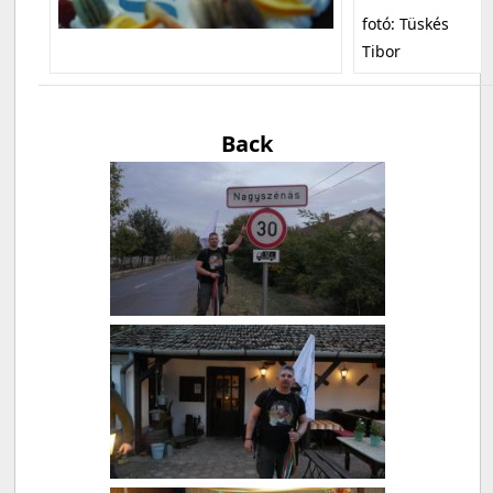
fotó: Tüskés
Tibor
Back