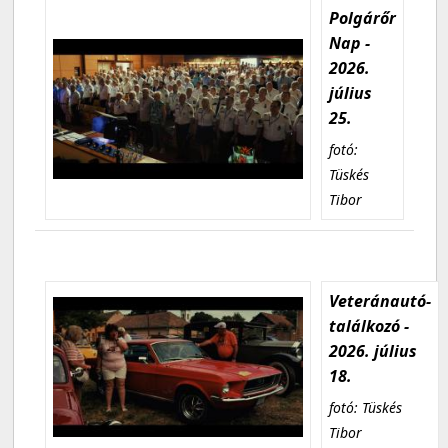
Polgárőr
Nap -
2026.
július
25.
fotó:
Tüskés
Tibor
Veteránautó-
találkozó -
2026. július
18.
fotó: Tüskés
Tibor