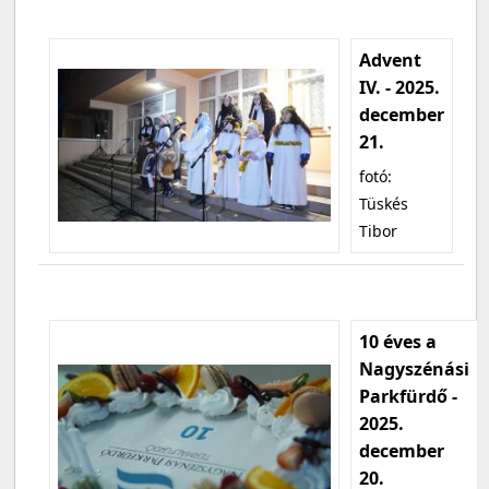
Advent
IV. - 2025.
december
21.
fotó:
Tüskés
Tibor
10 éves a
Nagyszénási
Parkfürdő -
2025.
december
20.