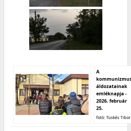
A
kommunizmu
áldozatainak
emléknapja -
2026. február
25.
fotó: Tüskés Tibor