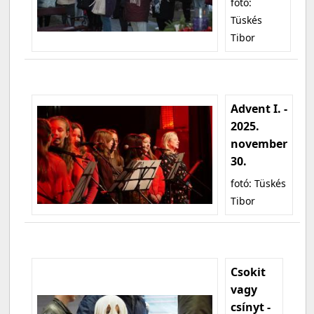
fotó:
Tüskés
Tibor
Advent I. -
2025.
november
30.
fotó: Tüskés
Tibor
Csokit
vagy
csínyt -