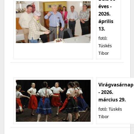
éves -
2026.
április
13.
fotó:
Tüskés
Tibor
Virágvasárnap
- 2026.
március 29.
fotó: Tüskés
Tibor