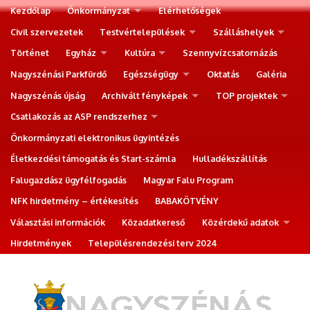
Kezdőlap
Önkormányzat
Elérhetőségek
Civil szervezetek
Testvértelepülések
Szálláshelyek
Történet
Egyház
Kultúra
Szennyvízcsatornázás
Nagyszénási Parkfürdő
Egészségügy
Oktatás
Galéria
Nagyszénás újság
Archivált fényképek
TOP projektek
Csatlakozás az ASP rendszerhez
Önkormányzati elektronikus ügyintézés
Életkezdési támogatás és Start-számla
Hulladékszállítás
Falugazdász ügyfélfogadás
Magyar Falu Program
NFK hirdetmény – értékesítés
BABAKÖTVÉNY
Választási információk
Közadatkereső
Közérdekű adatok
Hirdetmények
Településrendezési terv 2024