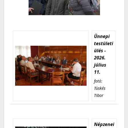
Ünnepi
testületi
ülés -
2026.
július
11.
fotó:
Tüskés
Tibor
Népzenei