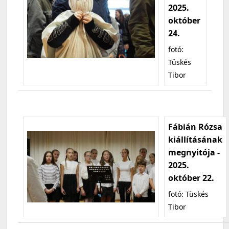
2025.
október
24.
fotó:
Tüskés
Tibor
Fábián Rózsa
kiállításának
megnyitója -
2025.
október 22.
fotó: Tüskés
Tibor