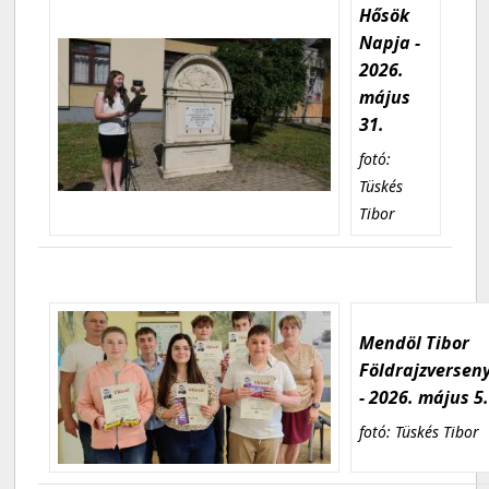
Hősök
Napja -
2026.
május
31.
fotó:
Tüskés
Tibor
Mendöl Tibor
Földrajzversen
- 2026. május 5
fotó: Tüskés Tibor