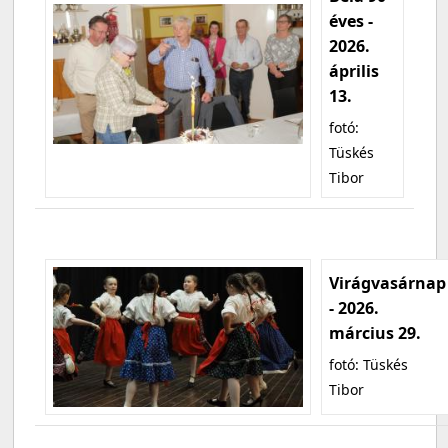
éves -
2026.
április
13.
fotó:
Tüskés
Tibor
Virágvasárnap
- 2026.
március 29.
fotó: Tüskés
Tibor