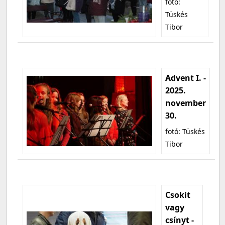
fotó:
Tüskés
Tibor
Advent I. -
2025.
november
30.
fotó: Tüskés
Tibor
Csokit
vagy
csínyt -