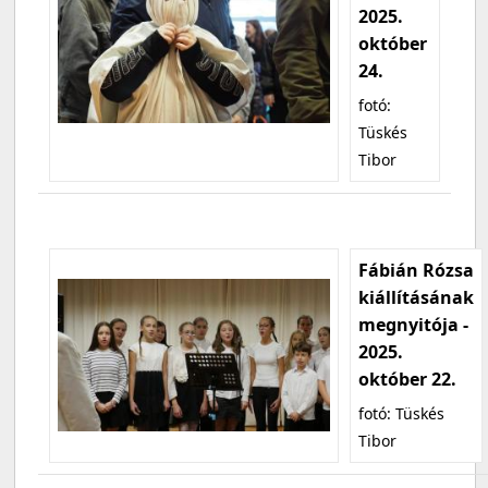
2025.
október
24.
fotó:
Tüskés
Tibor
Fábián Rózsa
kiállításának
megnyitója -
2025.
október 22.
fotó: Tüskés
Tibor