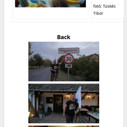
fotó: Tüskés
Tibor
Back