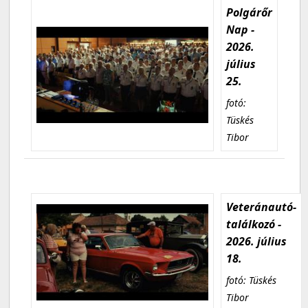
Polgárőr
Nap -
2026.
július
25.
fotó:
Tüskés
Tibor
Veteránautó-
találkozó -
2026. július
18.
fotó: Tüskés
Tibor