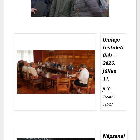
Ünnepi
testületi
ülés -
2026.
július
11.
fotó:
Tüskés
Tibor
Népzenei