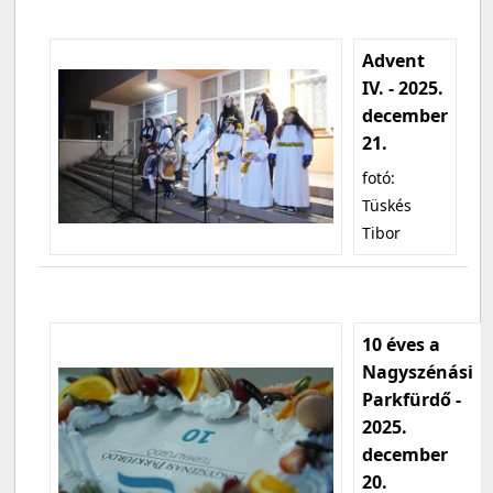
Advent
IV. - 2025.
december
21.
fotó:
Tüskés
Tibor
10 éves a
Nagyszénási
Parkfürdő -
2025.
december
20.