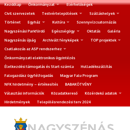
Kezdőlap
Önkormányzat
Elérhetőségek
Civil szervezetek
Testvértelepülések
Szálláshelyek
Történet
Egyház
Kultúra
Szennyvízcsatornázás
Nagyszénási Parkfürdő
Egészségügy
Oktatás
Galéria
Nagyszénás újság
Archivált fényképek
TOP projektek
Csatlakozás az ASP rendszerhez
Önkormányzati elektronikus ügyintézés
Életkezdési támogatás és Start-számla
Hulladékszállítás
Falugazdász ügyfélfogadás
Magyar Falu Program
NFK hirdetmény – értékesítés
BABAKÖTVÉNY
Választási információk
Közadatkereső
Közérdekű adatok
Hirdetmények
Településrendezési terv 2024