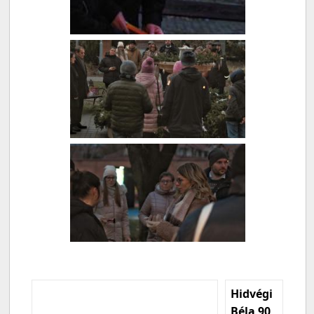
Hidvégi
Béla 90