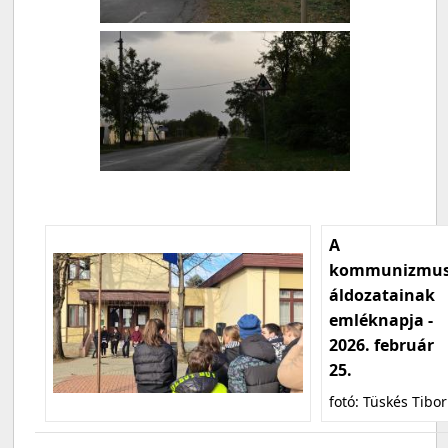
A
kommunizmu
áldozatainak
emléknapja -
2026. február
25.
fotó: Tüskés Tibor