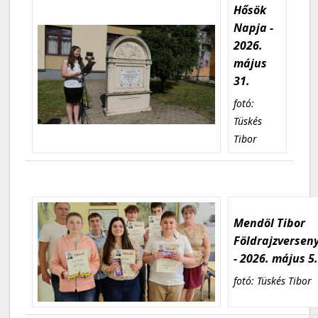
Hősök
Napja -
2026.
május
31.
fotó:
Tüskés
Tibor
Mendöl Tibor
Földrajzversen
- 2026. május 5
fotó: Tüskés Tibor