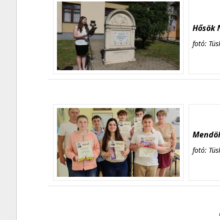
Hősök N
fotó: Tüs
Mendöl 
fotó: Tüs