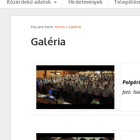
Közérdekű adatok
Hirdetmények
Településr
You are here:
Home
»
Galéria
Galéria
Polgárő
fotó: Tüs