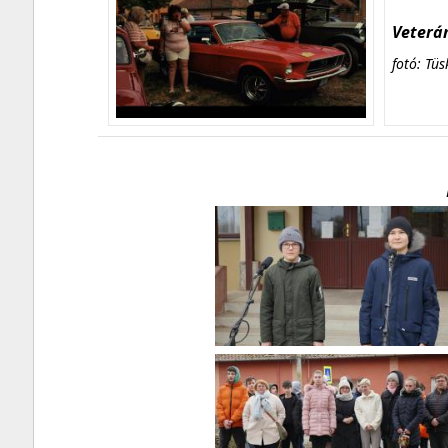
Veterán
fotó: Tüs