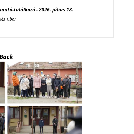
autó-találkozó - 2026. július 18.
kés Tibor
Back