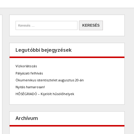
Legutóbbi bejegyzések
Vízkorlátozás
Pályázati felhívás
Ökumenikus istentisztelet augusztus 20-án
Nyitás hamarosan!
HŐSÉGRIADÓ – Kijelölt hűsölőhelyek
Archívum