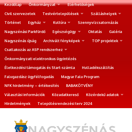
Kezdőlap
Önkormányzat
Elérhetőségek
Civil szervezetek
Testvértelepülések
Szálláshelyek
Történet
Egyház
Kultúra
Szennyvízcsatornázás
Nagyszénási Parkfürdő
Egészségügy
Oktatás
Galéria
Nagyszénás újság
Archivált fényképek
TOP projektek
Csatlakozás az ASP rendszerhez
Önkormányzati elektronikus ügyintézés
Életkezdési támogatás és Start-számla
Hulladékszállítás
Falugazdász ügyfélfogadás
Magyar Falu Program
NFK hirdetmény – értékesítés
BABAKÖTVÉNY
Választási információk
Közadatkereső
Közérdekű adatok
Hirdetmények
Településrendezési terv 2024