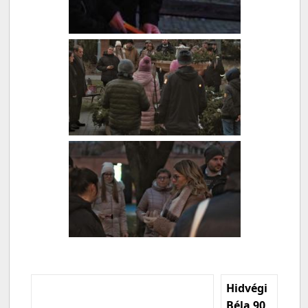
Hidvégi
Béla 90