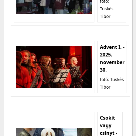
fotó:
Tüskés
Tibor
Advent I. -
2025.
november
30.
fotó: Tüskés
Tibor
Csokit
vagy
csínyt -