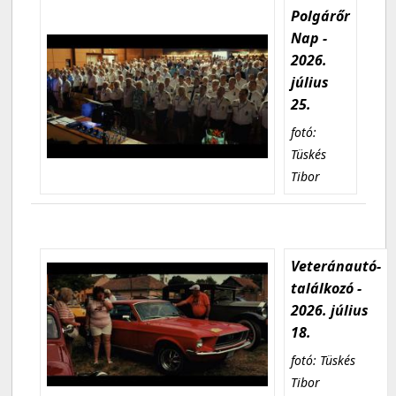
Polgárőr
Nap -
2026.
július
25.
fotó:
Tüskés
Tibor
Veteránautó-
találkozó -
2026. július
18.
fotó: Tüskés
Tibor