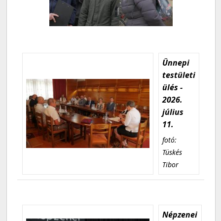
Ünnepi
testületi
ülés -
2026.
július
11.
fotó:
Tüskés
Tibor
Népzenei