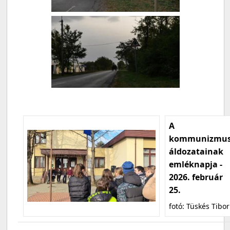
A
kommunizmu
áldozatainak
emléknapja -
2026. február
25.
fotó: Tüskés Tibor