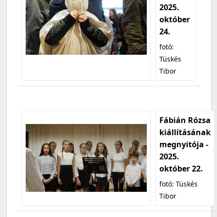
2025.
október
24.
fotó:
Tüskés
Tibor
Fábián Rózsa
kiállításának
megnyitója -
2025.
október 22.
fotó: Tüskés
Tibor