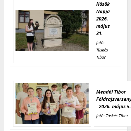
Hősök
Napja -
2026.
május
31.
fotó:
Tüskés
Tibor
Mendöl Tibor
Földrajzversen
- 2026. május 5
fotó: Tüskés Tibor