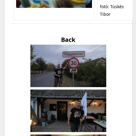
fotó: Tüskés
Tibor
Back