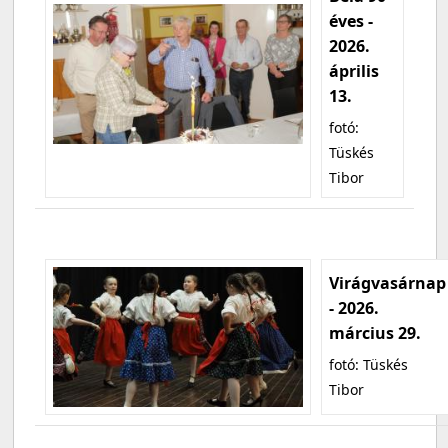
éves -
2026.
április
13.
fotó:
Tüskés
Tibor
Virágvasárnap
- 2026.
március 29.
fotó: Tüskés
Tibor