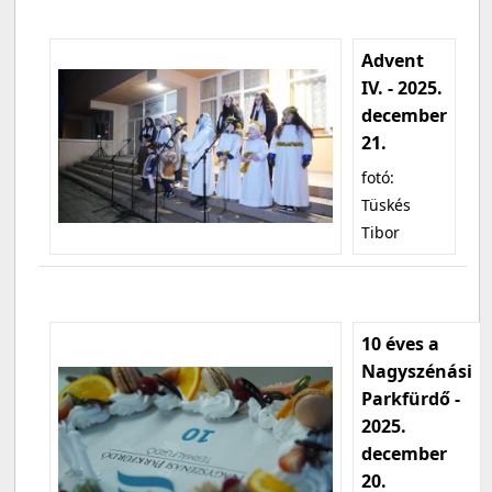
Advent
IV. - 2025.
december
21.
fotó:
Tüskés
Tibor
10 éves a
Nagyszénási
Parkfürdő -
2025.
december
20.