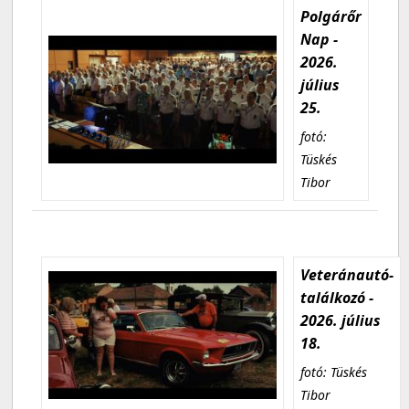
Polgárőr
Nap -
2026.
július
25.
fotó:
Tüskés
Tibor
Veteránautó-
találkozó -
2026. július
18.
fotó: Tüskés
Tibor