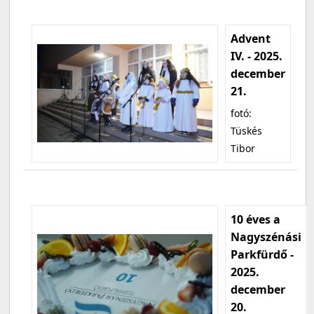
Advent
IV. - 2025.
december
21.
fotó:
Tüskés
Tibor
10 éves a
Nagyszénási
Parkfürdő -
2025.
december
20.