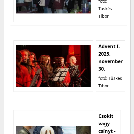
fotó:
Tüskés
Tibor
Advent I. -
2025.
november
30.
fotó: Tüskés
Tibor
Csokit
vagy
csínyt -