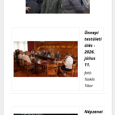
Ünnepi
testületi
ülés -
2026.
július
11.
fotó:
Tüskés
Tibor
Népzenei