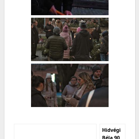
Hidvégi
Béla 90