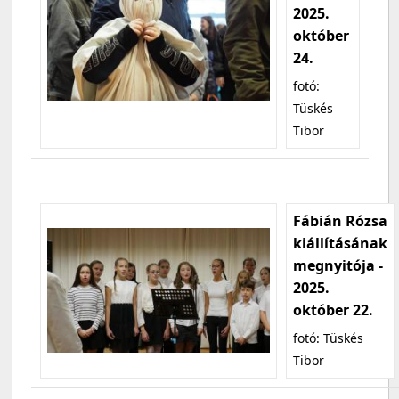
2025.
október
24.
fotó:
Tüskés
Tibor
Fábián Rózsa
kiállításának
megnyitója -
2025.
október 22.
fotó: Tüskés
Tibor