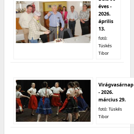
éves -
2026.
április
13.
fotó:
Tüskés
Tibor
Virágvasárnap
- 2026.
március 29.
fotó: Tüskés
Tibor