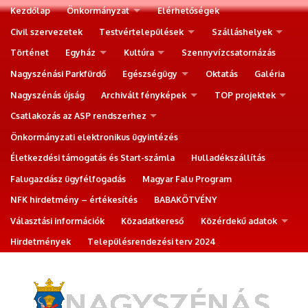
Kezdőlap
Önkormányzat
Elérhetőségek
Civil szervezetek
Testvértelepülések
Szálláshelyek
Történet
Egyház
Kultúra
Szennyvízcsatornázás
Nagyszénási Parkfürdő
Egészségügy
Oktatás
Galéria
Nagyszénás újság
Archivált fényképek
TOP projektek
Csatlakozás az ASP rendszerhez
Önkormányzati elektronikus ügyintézés
Életkezdési támogatás és Start-számla
Hulladékszállítás
Falugazdász ügyfélfogadás
Magyar Falu Program
NFK hirdetmény – értékesítés
BABAKÖTVÉNY
Választási információk
Közadatkereső
Közérdekű adatok
Hirdetmények
Településrendezési terv 2024