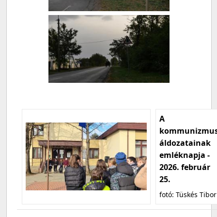
A
kommunizmu
áldozatainak
emléknapja -
2026. február
25.
fotó: Tüskés Tibor