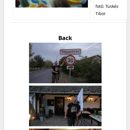
fotó: Tüskés
Tibor
Back