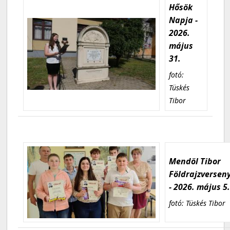
Hősök
Napja -
2026.
május
31.
fotó:
Tüskés
Tibor
Mendöl Tibor
Földrajzversen
- 2026. május 5
fotó: Tüskés Tibor