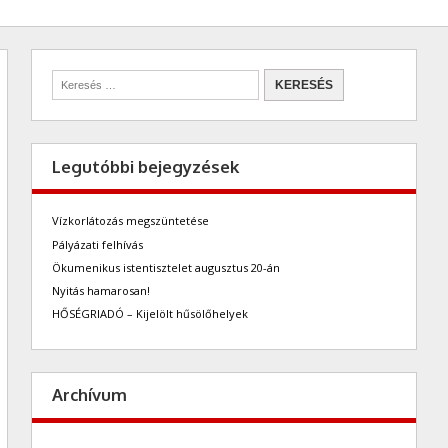
Legutóbbi bejegyzések
Vízkorlátozás megszüntetése
Pályázati felhívás
Ökumenikus istentisztelet augusztus 20-án
Nyitás hamarosan!
HŐSÉGRIADÓ – Kijelölt hűsölőhelyek
Archívum