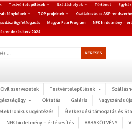
k
Testvértelepülések
Szálláshelyek
Történet
Egyház
vált fényképek
TOP projektek
Csatlakozás az ASP rendszerh
gazdász ügyfélfogadás
Magyar Falu Program
NFK hirdetmény – ért
ésrendezési terv 2024
Civil szervezetek
Testvértelepülések
Szállásh
gészségügy
Oktatás
Galéria
Nagyszénás új
elektronikus ügyintézés
Életkezdési támogatás és St
NFK hirdetmény – értékesítés
BABAKÖTVÉNY
V