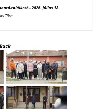
autó-találkozó - 2026. július 18.
kés Tibor
Back