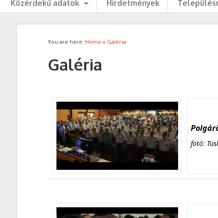
Közérdekű adatok
Hirdetmények
Településr
You are here:
Home
»
Galéria
Galéria
Polgárő
fotó: Tüs