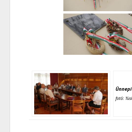
Ünnepi 
fotó: Tüs