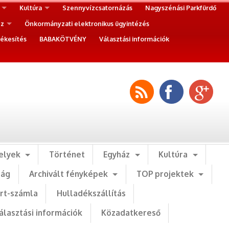
Kultúra
Szennyvízcsatornázás
Nagyszénási Parkfürdő
ez
Önkormányzati elektronikus ügyintézés
ékesítés
BABAKÖTVÉNY
Választási információk
elyek
Történet
Egyház
Kultúra
ság
Archivált fényképek
TOP projektek
art-számla
Hulladékszállítás
álasztási információk
Közadatkereső