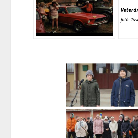
Veterán
fotó: Tüs