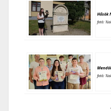
Hősök N
fotó: Tüs
Mendöl 
fotó: Tüs