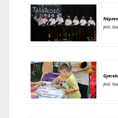
Népzene
fotó: Tüs
Gyerekn
fotó: Tüs