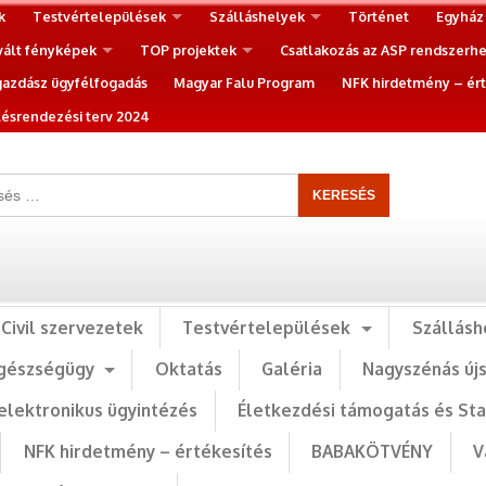
k
Testvértelepülések
Szálláshelyek
Történet
Egyház
vált fényképek
TOP projektek
Csatlakozás az ASP rendszerh
gazdász ügyfélfogadás
Magyar Falu Program
NFK hirdetmény – ért
ésrendezési terv 2024
Civil szervezetek
Testvértelepülések
Szállásh
gészségügy
Oktatás
Galéria
Nagyszénás új
elektronikus ügyintézés
Életkezdési támogatás és St
NFK hirdetmény – értékesítés
BABAKÖTVÉNY
V