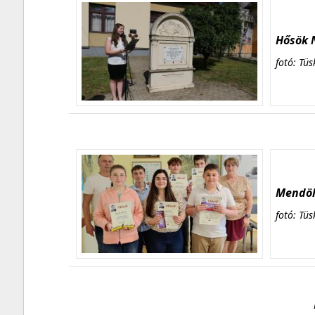
Hősök N
fotó: Tüs
Mendöl 
fotó: Tüs