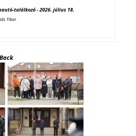
autó-találkozó - 2026. július 18.
kés Tibor
Back