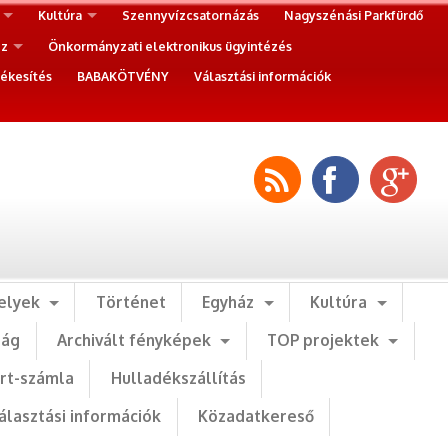
Kultúra
Szennyvízcsatornázás
Nagyszénási Parkfürdő
ez
Önkormányzati elektronikus ügyintézés
ékesítés
BABAKÖTVÉNY
Választási információk
elyek
Történet
Egyház
Kultúra
ság
Archivált fényképek
TOP projektek
art-számla
Hulladékszállítás
álasztási információk
Közadatkereső