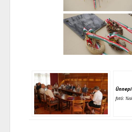
Ünnepi 
fotó: Tüs