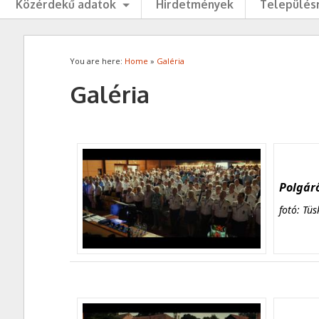
Közérdekű adatok
Hirdetmények
Településr
You are here:
Home
»
Galéria
Galéria
Polgárő
fotó: Tüs