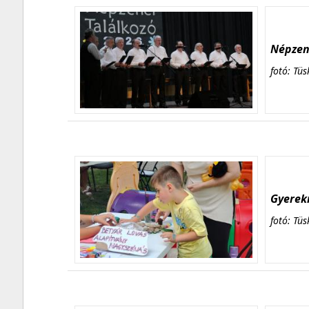
Népzene
fotó: Tüs
Gyerekn
fotó: Tüs