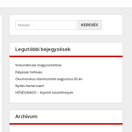
Legutóbbi bejegyzések
Vízkorlátozás megszüntetése
Pályázati felhívás
Ökumenikus istentisztelet augusztus 20-án
Nyitás hamarosan!
HŐSÉGRIADÓ – Kijelölt hűsölőhelyek
Archívum