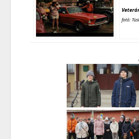
Veterán
fotó: Tüs