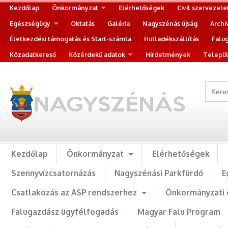
Kezdőlap
Önkormányzat
Elérhetőségek
Civil szervezete
Egészségügy
Oktatás
Galéria
Nagyszénás újság
Archi
Életkezdési támogatás és Start-számla
Hulladékszállítás
Falu
Közadatkereső
Közérdekű adatok
Hirdetmények
Települ
Kezdőlap
Önkormányzat
Elérhetőségek
Szennyvízcsatornázás
Nagyszénási Parkfürdő
E
Csatlakozás az ASP rendszerhez
Önkormányzati 
Falugazdász ügyfélfogadás
Magyar Falu Program