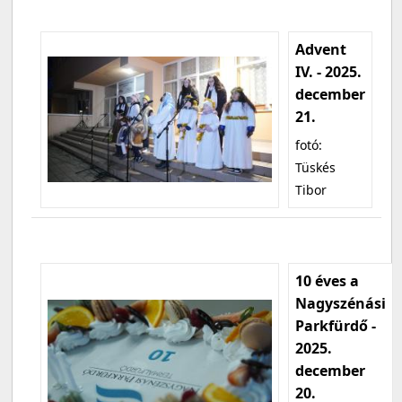
Advent
IV. - 2025.
december
21.
fotó:
Tüskés
Tibor
10 éves a
Nagyszénási
Parkfürdő -
2025.
december
20.