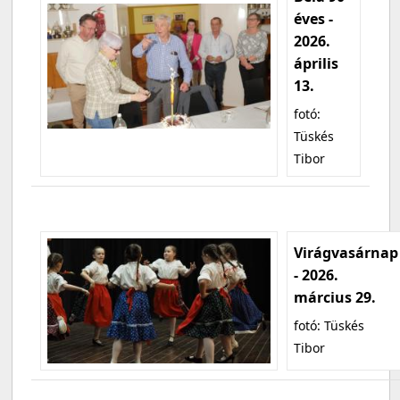
éves -
2026.
április
13.
fotó:
Tüskés
Tibor
Virágvasárnap
- 2026.
március 29.
fotó: Tüskés
Tibor