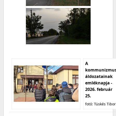
A
kommunizmu
áldozatainak
emléknapja -
2026. február
25.
fotó: Tüskés Tibor