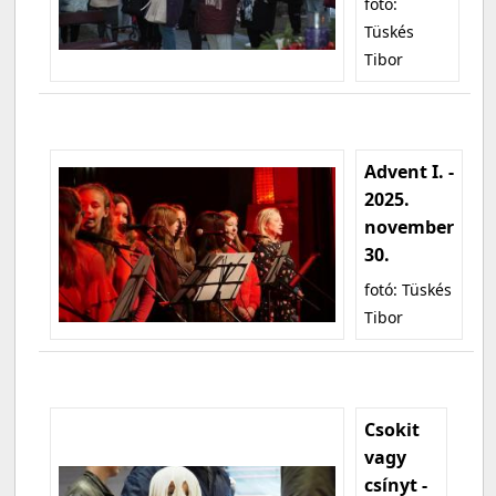
fotó:
Tüskés
Tibor
Advent I. -
2025.
november
30.
fotó: Tüskés
Tibor
Csokit
vagy
csínyt -