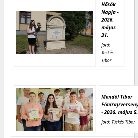
Hősök
Napja -
2026.
május
31.
fotó:
Tüskés
Tibor
Mendöl Tibor
Földrajzversen
- 2026. május 5
fotó: Tüskés Tibor