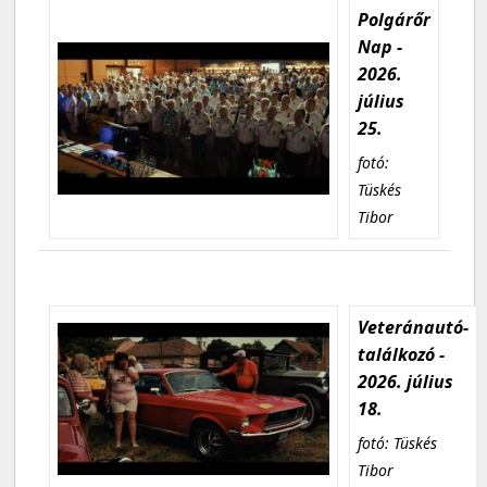
Polgárőr
Nap -
2026.
július
25.
fotó:
Tüskés
Tibor
Veteránautó-
találkozó -
2026. július
18.
fotó: Tüskés
Tibor