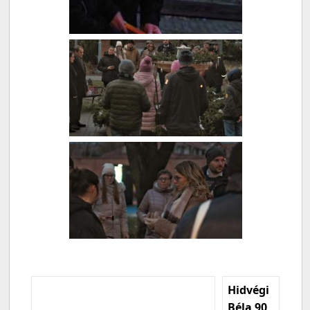
Hidvégi
Béla 90