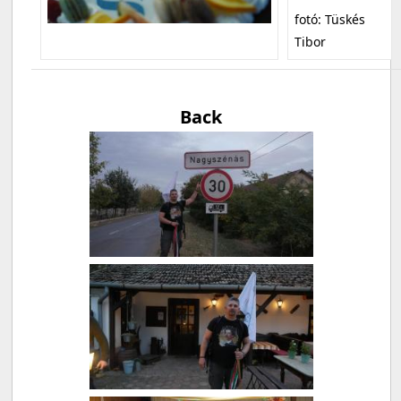
fotó: Tüskés
Tibor
Back