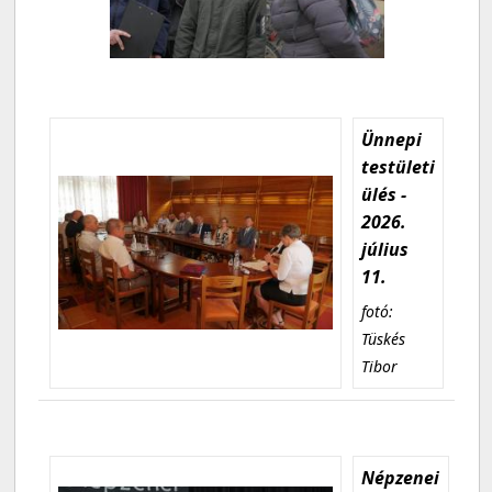
Ünnepi
testületi
ülés -
2026.
július
11.
fotó:
Tüskés
Tibor
Népzenei