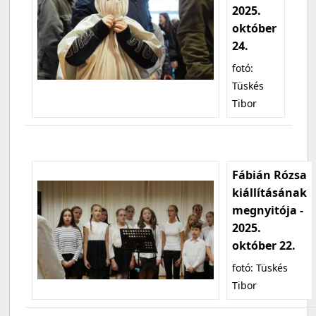
2025.
október
24.
fotó:
Tüskés
Tibor
Fábián Rózsa
kiállításának
megnyitója -
2025.
október 22.
fotó: Tüskés
Tibor