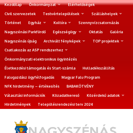
Kezdőlap
Önkormányzat
Elérhetőségek
Civil szervezetek
Testvértelepülések
Szálláshelyek
Történet
Egyház
Kultúra
Szennyvízcsatornázás
Nagyszénási Parkfürdő
Egészségügy
Oktatás
Galéria
Nagyszénás újság
Archivált fényképek
TOP projektek
Csatlakozás az ASP rendszerhez
Önkormányzati elektronikus ügyintézés
Életkezdési támogatás és Start-számla
Hulladékszállítás
Falugazdász ügyfélfogadás
Magyar Falu Program
NFK hirdetmény – értékesítés
BABAKÖTVÉNY
Választási információk
Közadatkereső
Közérdekű adatok
Hirdetmények
Településrendezési terv 2024