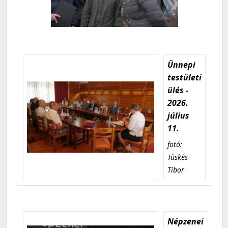
Ünnepi
testületi
ülés -
2026.
július
11.
fotó:
Tüskés
Tibor
Népzenei