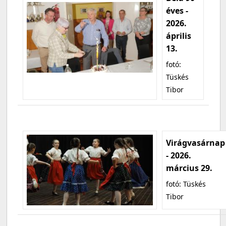
éves -
2026.
április
13.
fotó:
Tüskés
Tibor
Virágvasárnap
- 2026.
március 29.
fotó: Tüskés
Tibor