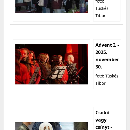
fotó:
Tüskés
Tibor
Advent I. -
2025.
november
30.
fotó: Tüskés
Tibor
Csokit
vagy
csínyt -