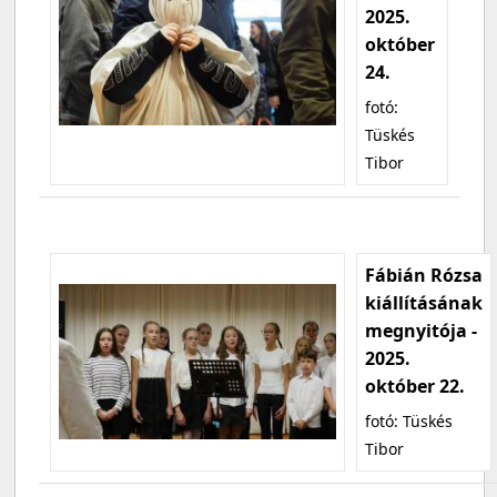
2025.
október
24.
fotó:
Tüskés
Tibor
Fábián Rózsa
kiállításának
megnyitója -
2025.
október 22.
fotó: Tüskés
Tibor