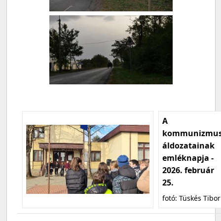
A
kommunizmu
áldozatainak
emléknapja -
2026. február
25.
fotó: Tüskés Tibor