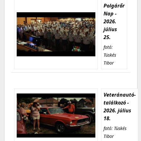
Polgárőr
Nap -
2026.
július
25.
fotó:
Tüskés
Tibor
Veteránautó-
találkozó -
2026. július
18.
fotó: Tüskés
Tibor