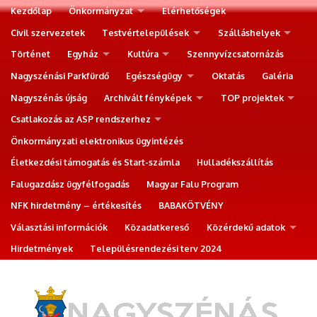
Kezdőlap
Önkormányzat
Elérhetőségek
Civil szervezetek
Testvértelepülések
Szálláshelyek
Történet
Egyház
Kultúra
Szennyvízcsatornázás
Nagyszénási Parkfürdő
Egészségügy
Oktatás
Galéria
Nagyszénás újság
Archivált fényképek
TOP projektek
Csatlakozás az ASP rendszerhez
Önkormányzati elektronikus ügyintézés
Életkezdési támogatás és Start-számla
Hulladékszállítás
Falugazdász ügyfélfogadás
Magyar Falu Program
NFK hirdetmény – értékesítés
BABAKÖTVÉNY
Választási információk
Közadatkereső
Közérdekű adatok
Hirdetmények
Településrendezési terv 2024