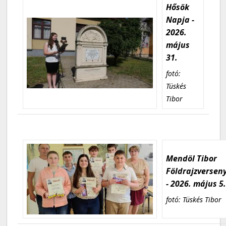
Hősök
Napja -
2026.
május
31.
fotó:
Tüskés
Tibor
Mendöl Tibor
Földrajzversen
- 2026. május 5
fotó: Tüskés Tibor