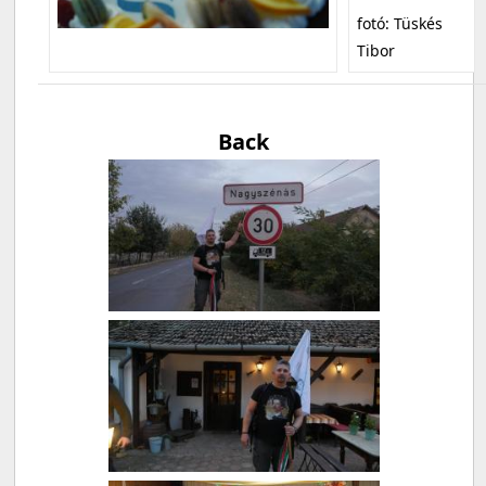
fotó: Tüskés
Tibor
Back