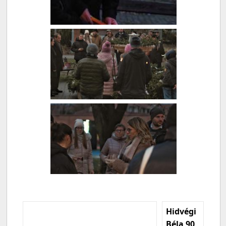
Hidvégi
Béla 90