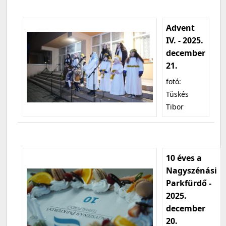
Advent
IV. - 2025.
december
21.
fotó:
Tüskés
Tibor
10 éves a
Nagyszénási
Parkfürdő -
2025.
december
20.