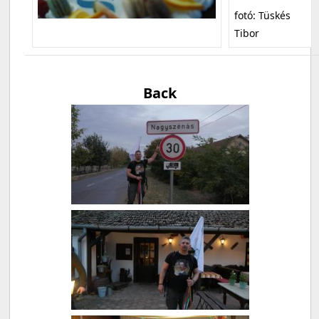
fotó: Tüskés
Tibor
Back