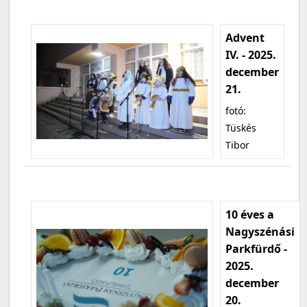
Advent
IV. - 2025.
december
21.
fotó:
Tüskés
Tibor
10 éves a
Nagyszénási
Parkfürdő -
2025.
december
20.