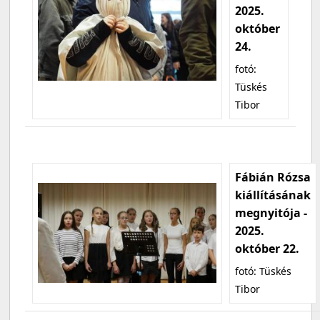
2025.
október
24.
fotó:
Tüskés
Tibor
Fábián Rózsa
kiállításának
megnyitója -
2025.
október 22.
fotó: Tüskés
Tibor