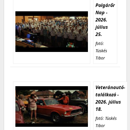
Polgárőr
Nap -
2026.
július
25.
fotó:
Tüskés
Tibor
Veteránautó-
találkozó -
2026. július
18.
fotó: Tüskés
Tibor