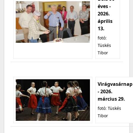
éves -
2026.
április
13.
fotó:
Tüskés
Tibor
Virágvasárnap
- 2026.
március 29.
fotó: Tüskés
Tibor