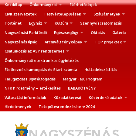
Kezdőlap
Önkormányzat
Elérhetőségek
Civil szervezetek
Testvértelepülések
Szálláshelyek
Történet
Egyház
Kultúra
Szennyvízcsatornázás
Nagyszénási Parkfürdő
Egészségügy
Oktatás
Galéria
Nagyszénás újság
Archivált fényképek
TOP projektek
Csatlakozás az ASP rendszerhez
Önkormányzati elektronikus ügyintézés
Életkezdési támogatás és Start-számla
Hulladékszállítás
Falugazdász ügyfélfogadás
Magyar Falu Program
NFK hirdetmény – értékesítés
BABAKÖTVÉNY
Választási információk
Közadatkereső
Közérdekű adatok
Hirdetmények
Településrendezési terv 2024