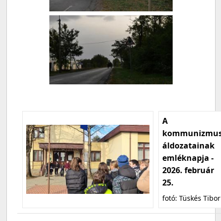
A
kommunizmu
áldozatainak
emléknapja -
2026. február
25.
fotó: Tüskés Tibor