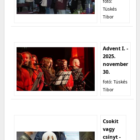
fotó:
Tüskés
Tibor
Advent I. -
2025.
november
30.
fotó: Tüskés
Tibor
Csokit
vagy
csínyt -