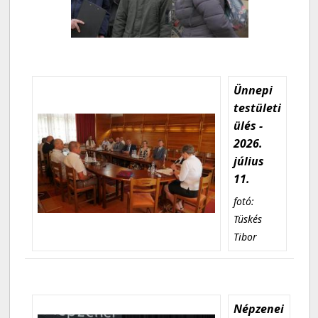
Ünnepi
testületi
ülés -
2026.
július
11.
fotó:
Tüskés
Tibor
Népzenei