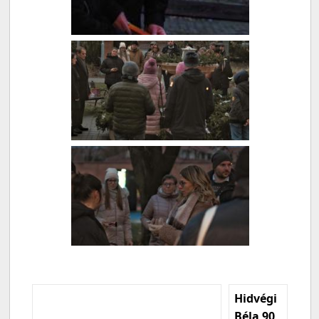
Hidvégi
Béla 90