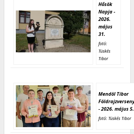
Hősök
Napja -
2026.
május
31.
fotó:
Tüskés
Tibor
Mendöl Tibor
Földrajzversen
- 2026. május 5
fotó: Tüskés Tibor