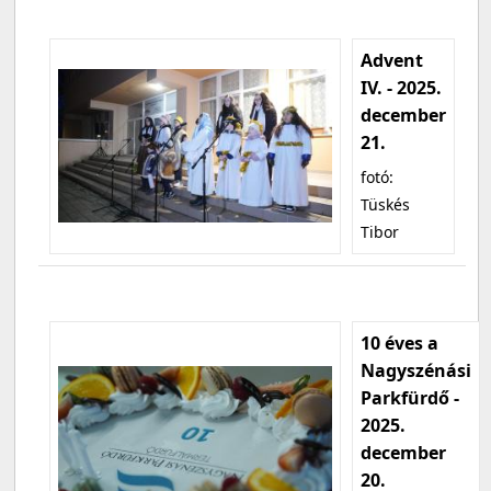
Advent
IV. - 2025.
december
21.
fotó:
Tüskés
Tibor
10 éves a
Nagyszénási
Parkfürdő -
2025.
december
20.