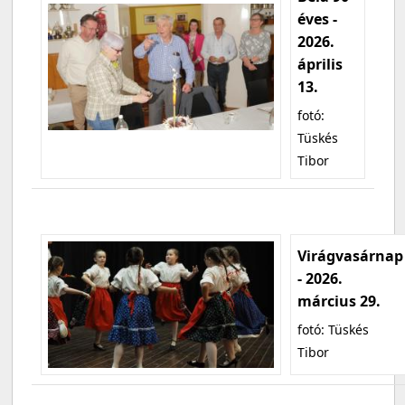
éves -
2026.
április
13.
fotó:
Tüskés
Tibor
Virágvasárnap
- 2026.
március 29.
fotó: Tüskés
Tibor