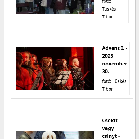
fotó:
Tüskés
Tibor
Advent I. -
2025.
november
30.
fotó: Tüskés
Tibor
Csokit
vagy
csínyt -