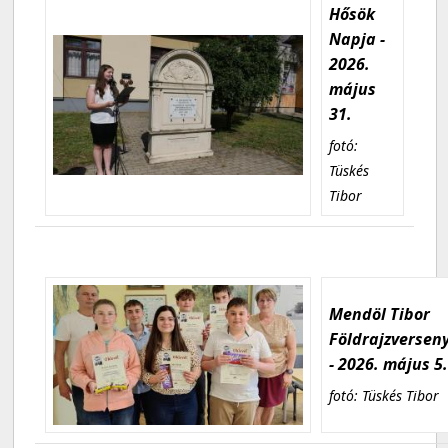
Hősök
Napja -
2026.
május
31.
fotó:
Tüskés
Tibor
Mendöl Tibor
Földrajzversen
- 2026. május 5
fotó: Tüskés Tibor