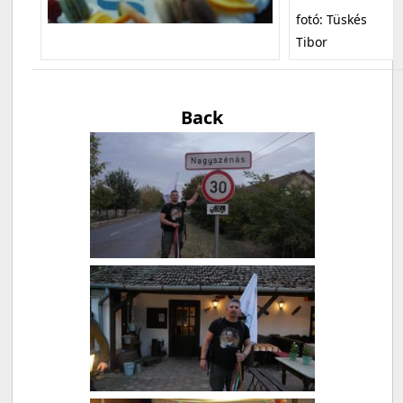
fotó: Tüskés
Tibor
Back