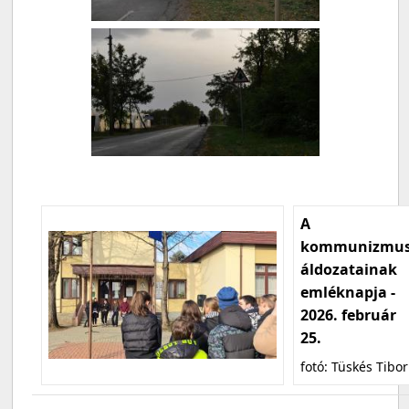
A
kommunizmu
áldozatainak
emléknapja -
2026. február
25.
fotó: Tüskés Tibor