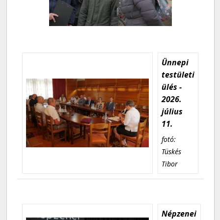
Ünnepi
testületi
ülés -
2026.
július
11.
fotó:
Tüskés
Tibor
Népzenei