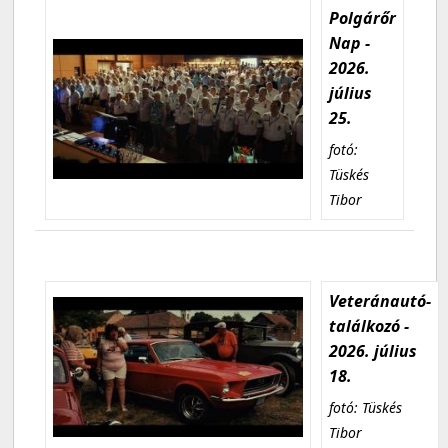
Polgárőr
Nap -
2026.
július
25.
fotó:
Tüskés
Tibor
Veteránautó-
találkozó -
2026. július
18.
fotó: Tüskés
Tibor