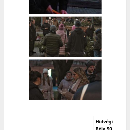
Hidvégi
Béla 90