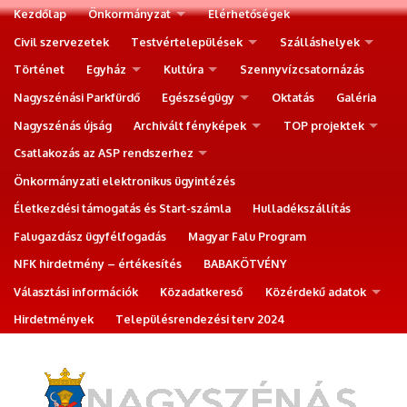
Kezdőlap
Önkormányzat
Elérhetőségek
Civil szervezetek
Testvértelepülések
Szálláshelyek
Történet
Egyház
Kultúra
Szennyvízcsatornázás
Nagyszénási Parkfürdő
Egészségügy
Oktatás
Galéria
Nagyszénás újság
Archivált fényképek
TOP projektek
Csatlakozás az ASP rendszerhez
Önkormányzati elektronikus ügyintézés
Életkezdési támogatás és Start-számla
Hulladékszállítás
Falugazdász ügyfélfogadás
Magyar Falu Program
NFK hirdetmény – értékesítés
BABAKÖTVÉNY
Választási információk
Közadatkereső
Közérdekű adatok
Hirdetmények
Településrendezési terv 2024