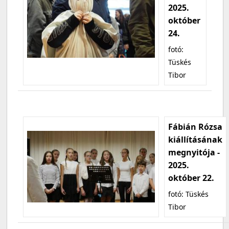
2025.
október
24.
fotó:
Tüskés
Tibor
Fábián Rózsa
kiállításának
megnyitója -
2025.
október 22.
fotó: Tüskés
Tibor