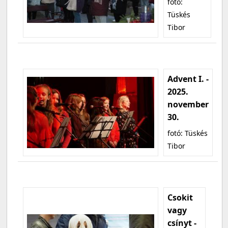
fotó:
Tüskés
Tibor
Advent I. -
2025.
november
30.
fotó: Tüskés
Tibor
Csokit
vagy
csínyt -