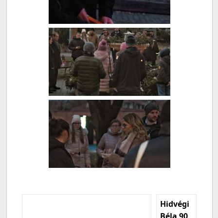
Hidvégi
Béla 90