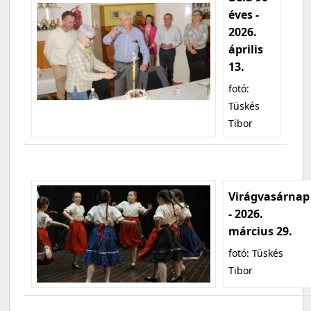
éves -
2026.
április
13.
fotó:
Tüskés
Tibor
Virágvasárnap
- 2026.
március 29.
fotó: Tüskés
Tibor