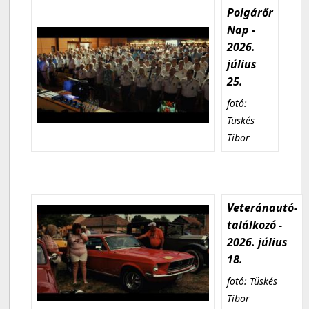
Polgárőr
Nap -
2026.
július
25.
fotó:
Tüskés
Tibor
Veteránautó-
találkozó -
2026. július
18.
fotó: Tüskés
Tibor