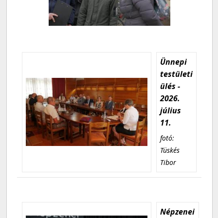
Ünnepi
testületi
ülés -
2026.
július
11.
fotó:
Tüskés
Tibor
Népzenei