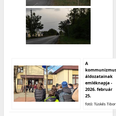
A
kommunizmu
áldozatainak
emléknapja -
2026. február
25.
fotó: Tüskés Tibor