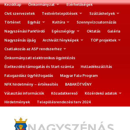
Kezdőlap
Önkormányzat
Elérhetőségek
Civil szervezetek
Testvértelepülések
Szálláshelyek
Történet
Egyház
Kultúra
Szennyvízcsatornázás
Nagyszénási Parkfürdő
Egészségügy
Oktatás
Galéria
Nagyszénás újság
Archivált fényképek
TOP projektek
Csatlakozás az ASP rendszerhez
Önkormányzati elektronikus ügyintézés
Életkezdési támogatás és Start-számla
Hulladékszállítás
Falugazdász ügyfélfogadás
Magyar Falu Program
NFK hirdetmény – értékesítés
BABAKÖTVÉNY
Választási információk
Közadatkereső
Közérdekű adatok
Hirdetmények
Településrendezési terv 2024