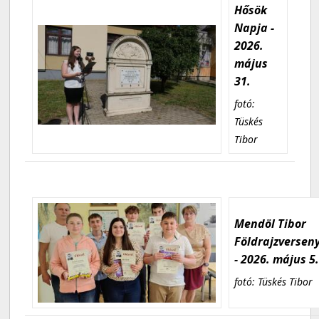
Hősök
Napja -
2026.
május
31.
fotó:
Tüskés
Tibor
Mendöl Tibor
Földrajzversen
- 2026. május 5
fotó: Tüskés Tibor