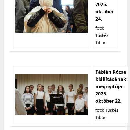
2025.
október
24.
fotó:
Tüskés
Tibor
Fábián Rózsa
kiállításának
megnyitója -
2025.
október 22.
fotó: Tüskés
Tibor