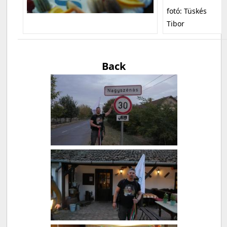
fotó: Tüskés
Tibor
Back