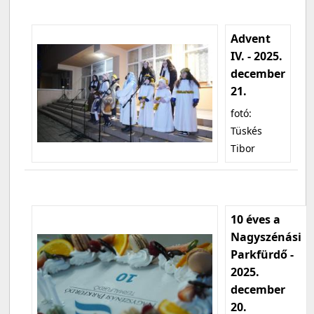
Advent
IV. - 2025.
december
21.
fotó:
Tüskés
Tibor
10 éves a
Nagyszénási
Parkfürdő -
2025.
december
20.