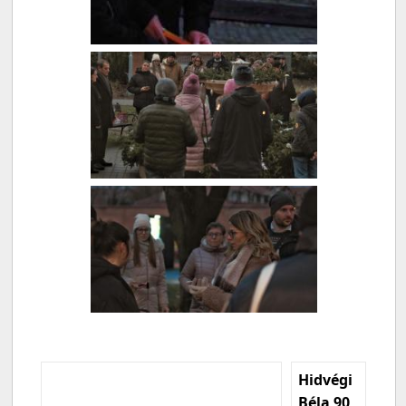
Hidvégi
Béla 90