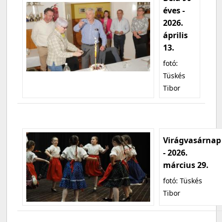
éves -
2026.
április
13.
fotó:
Tüskés
Tibor
Virágvasárnap
- 2026.
március 29.
fotó: Tüskés
Tibor