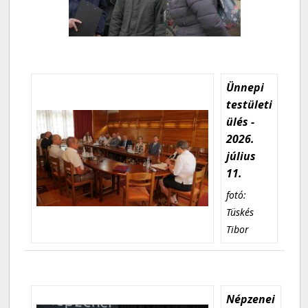
Ünnepi
testületi
ülés -
2026.
július
11.
fotó:
Tüskés
Tibor
Népzenei