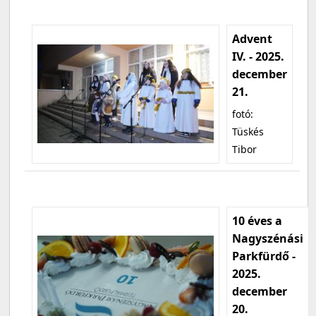
Advent
IV. - 2025.
december
21.
fotó:
Tüskés
Tibor
10 éves a
Nagyszénási
Parkfürdő -
2025.
december
20.