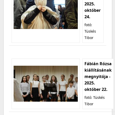
2025.
október
24.
fotó:
Tüskés
Tibor
Fábián Rózsa
kiállításának
megnyitója -
2025.
október 22.
fotó: Tüskés
Tibor