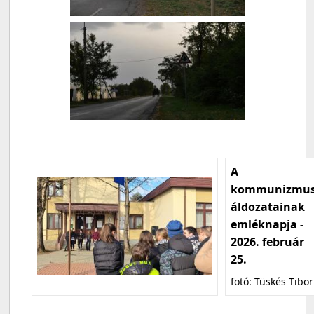
A
kommunizmu
áldozatainak
emléknapja -
2026. február
25.
fotó: Tüskés Tibor