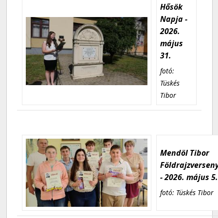
Hősök
Napja -
2026.
május
31.
fotó:
Tüskés
Tibor
Mendöl Tibor
Földrajzversen
- 2026. május 5
fotó: Tüskés Tibor