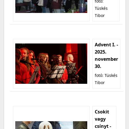
fotó:
Tüskés
Tibor
Advent I. -
2025.
november
30.
fotó: Tüskés
Tibor
Csokit
vagy
csínyt -