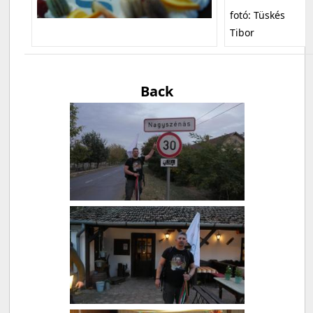
fotó: Tüskés
Tibor
Back