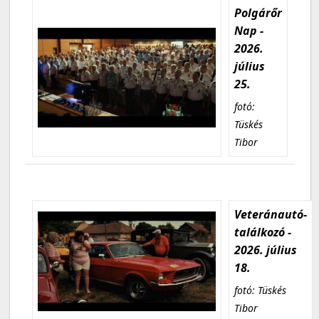
Polgárőr
Nap -
2026.
július
25.
fotó:
Tüskés
Tibor
Veteránautó-
találkozó -
2026. július
18.
fotó: Tüskés
Tibor