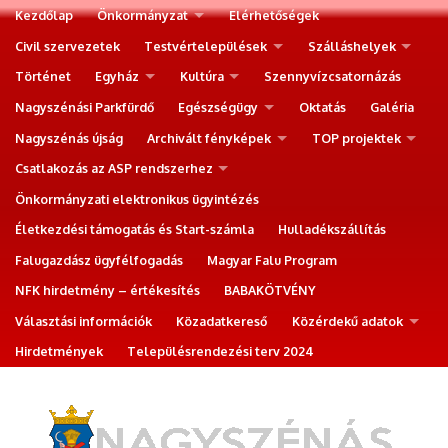
Kezdőlap
Önkormányzat
Elérhetőségek
Civil szervezetek
Testvértelepülések
Szálláshelyek
Történet
Egyház
Kultúra
Szennyvízcsatornázás
Nagyszénási Parkfürdő
Egészségügy
Oktatás
Galéria
Nagyszénás újság
Archivált fényképek
TOP projektek
Csatlakozás az ASP rendszerhez
Önkormányzati elektronikus ügyintézés
Életkezdési támogatás és Start-számla
Hulladékszállítás
Falugazdász ügyfélfogadás
Magyar Falu Program
NFK hirdetmény – értékesítés
BABAKÖTVÉNY
Választási információk
Közadatkereső
Közérdekű adatok
Hirdetmények
Településrendezési terv 2024