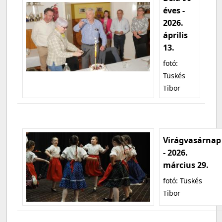
éves -
2026.
április
13.
fotó:
Tüskés
Tibor
Virágvasárnap
- 2026.
március 29.
fotó: Tüskés
Tibor