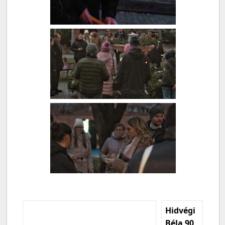
Hidvégi
Béla 90