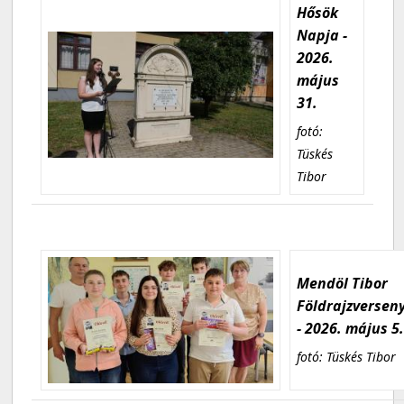
Hősök
Napja -
2026.
május
31.
fotó:
Tüskés
Tibor
Mendöl Tibor
Földrajzversen
- 2026. május 5
fotó: Tüskés Tibor