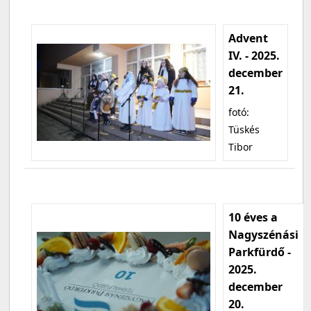
Advent
IV. - 2025.
december
21.
fotó:
Tüskés
Tibor
10 éves a
Nagyszénási
Parkfürdő -
2025.
december
20.