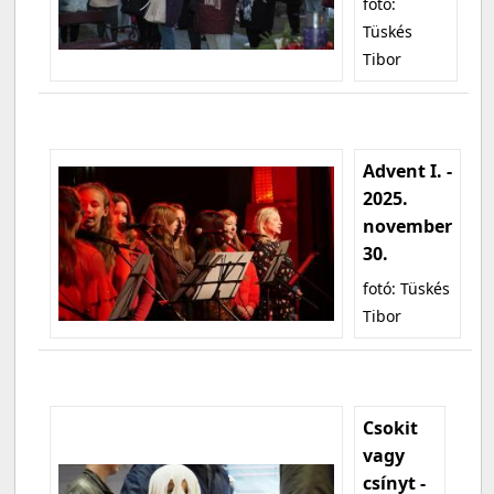
fotó:
Tüskés
Tibor
Advent I. -
2025.
november
30.
fotó: Tüskés
Tibor
Csokit
vagy
csínyt -