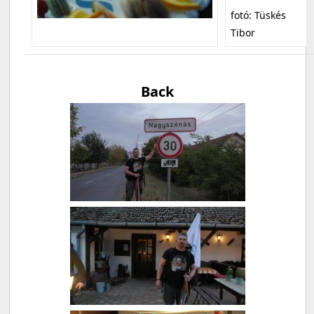
fotó: Tüskés
Tibor
Back