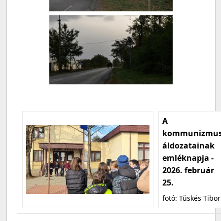
A
kommunizmu
áldozatainak
emléknapja -
2026. február
25.
fotó: Tüskés Tibor