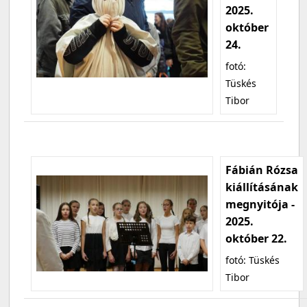
2025.
október
24.
fotó:
Tüskés
Tibor
Fábián Rózsa
kiállításának
megnyitója -
2025.
október 22.
fotó: Tüskés
Tibor