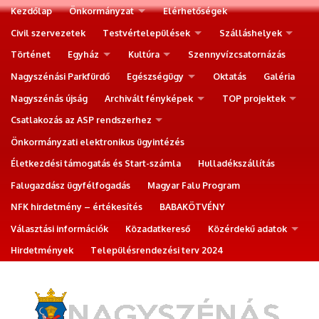
Kezdőlap
Önkormányzat
Elérhetőségek
Civil szervezetek
Testvértelepülések
Szálláshelyek
Történet
Egyház
Kultúra
Szennyvízcsatornázás
Nagyszénási Parkfürdő
Egészségügy
Oktatás
Galéria
Nagyszénás újság
Archivált fényképek
TOP projektek
Csatlakozás az ASP rendszerhez
Önkormányzati elektronikus ügyintézés
Életkezdési támogatás és Start-számla
Hulladékszállítás
Falugazdász ügyfélfogadás
Magyar Falu Program
NFK hirdetmény – értékesítés
BABAKÖTVÉNY
Választási információk
Közadatkereső
Közérdekű adatok
Hirdetmények
Településrendezési terv 2024