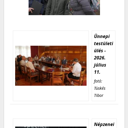
Ünnepi
testületi
ülés -
2026.
július
11.
fotó:
Tüskés
Tibor
Népzenei