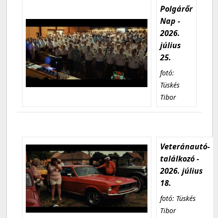
Polgárőr
Nap -
2026.
július
25.
fotó:
Tüskés
Tibor
Veteránautó-
találkozó -
2026. július
18.
fotó: Tüskés
Tibor