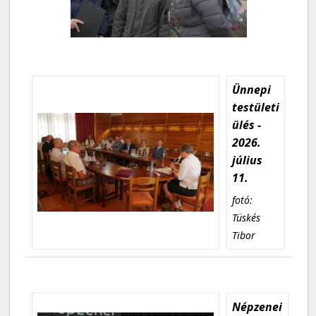
Ünnepi
testületi
ülés -
2026.
július
11.
fotó:
Tüskés
Tibor
Népzenei