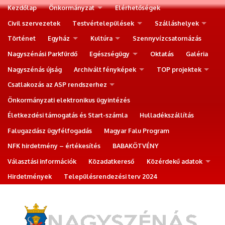
Kezdőlap
Önkormányzat
Elérhetőségek
Civil szervezetek
Testvértelepülések
Szálláshelyek
Történet
Egyház
Kultúra
Szennyvízcsatornázás
Nagyszénási Parkfürdő
Egészségügy
Oktatás
Galéria
Nagyszénás újság
Archivált fényképek
TOP projektek
Csatlakozás az ASP rendszerhez
Önkormányzati elektronikus ügyintézés
Életkezdési támogatás és Start-számla
Hulladékszállítás
Falugazdász ügyfélfogadás
Magyar Falu Program
NFK hirdetmény – értékesítés
BABAKÖTVÉNY
Választási információk
Közadatkereső
Közérdekű adatok
Hirdetmények
Településrendezési terv 2024