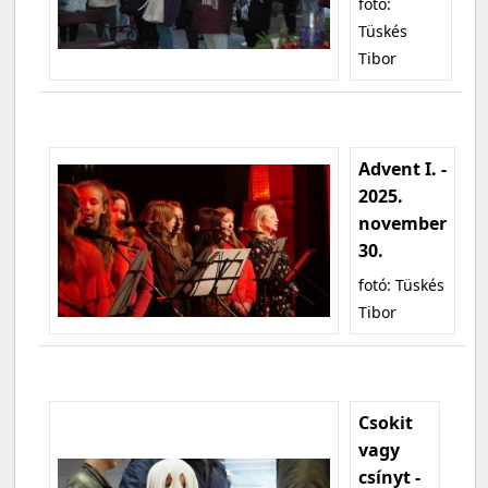
fotó:
Tüskés
Tibor
Advent I. -
2025.
november
30.
fotó: Tüskés
Tibor
Csokit
vagy
csínyt -