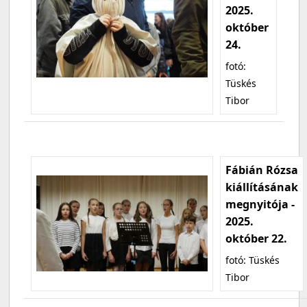
2025.
október
24.
fotó:
Tüskés
Tibor
Fábián Rózsa
kiállításának
megnyitója -
2025.
október 22.
fotó: Tüskés
Tibor