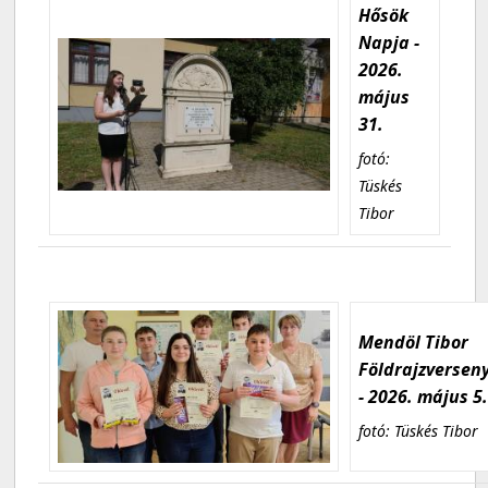
Hősök
Napja -
2026.
május
31.
fotó:
Tüskés
Tibor
Mendöl Tibor
Földrajzversen
- 2026. május 5
fotó: Tüskés Tibor