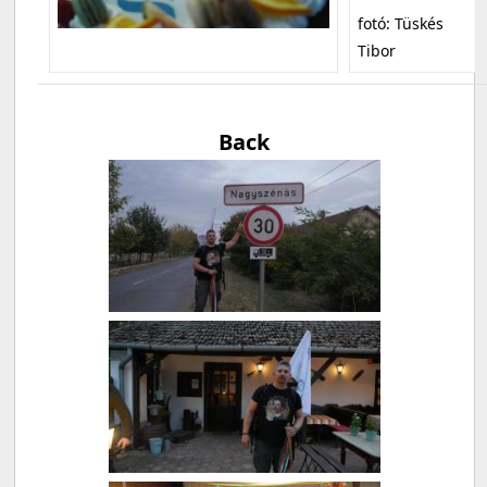
fotó: Tüskés
Tibor
Back