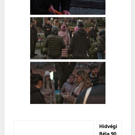
Hidvégi
Béla 90