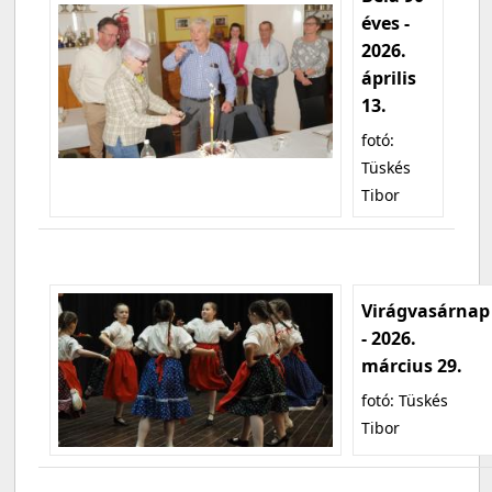
éves -
2026.
április
13.
fotó:
Tüskés
Tibor
Virágvasárnap
- 2026.
március 29.
fotó: Tüskés
Tibor