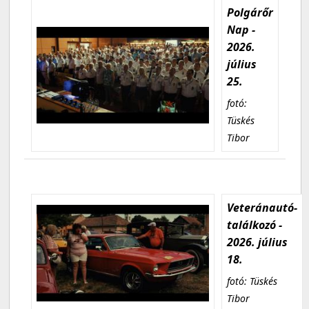
Polgárőr
Nap -
2026.
július
25.
fotó:
Tüskés
Tibor
Veteránautó-
találkozó -
2026. július
18.
fotó: Tüskés
Tibor