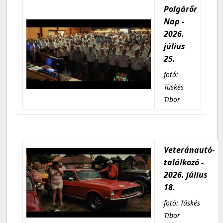
Polgárőr
Nap -
2026.
július
25.
fotó:
Tüskés
Tibor
Veteránautó-
találkozó -
2026. július
18.
fotó: Tüskés
Tibor