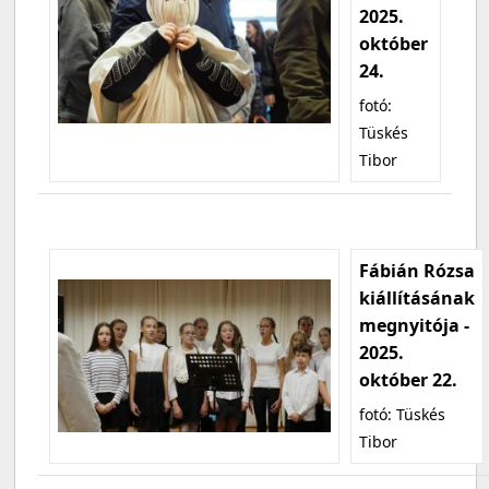
2025.
október
24.
fotó:
Tüskés
Tibor
Fábián Rózsa
kiállításának
megnyitója -
2025.
október 22.
fotó: Tüskés
Tibor