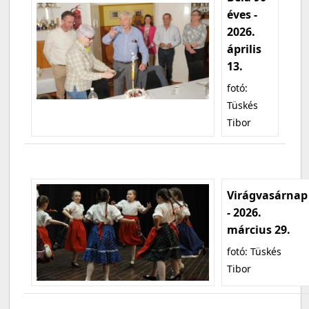
éves -
2026.
április
13.
fotó:
Tüskés
Tibor
Virágvasárnap
- 2026.
március 29.
fotó: Tüskés
Tibor