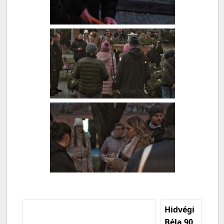
Hidvégi
Béla 90