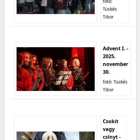
fotó:
Tüskés
Tibor
Advent I. -
2025.
november
30.
fotó: Tüskés
Tibor
Csokit
vagy
csínyt -