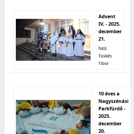
Advent
IV. - 2025.
december
21.
fotó:
Tüskés
Tibor
10 éves a
Nagyszénási
Parkfürdő -
2025.
december
20.