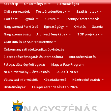
Kezdőlap
Önkormányzat
Elérhetőségek
Civil szervezetek
Testvértelepülések
Szálláshelyek
Történet
Egyház
Kultúra
Szennyvízcsatornázás
Nagyszénási Parkfürdő
Egészségügy
Oktatás
Galéria
Nagyszénás újság
Archivált fényképek
TOP projektek
Csatlakozás az ASP rendszerhez
Önkormányzati elektronikus ügyintézés
Életkezdési támogatás és Start-számla
Hulladékszállítás
Falugazdász ügyfélfogadás
Magyar Falu Program
NFK hirdetmény – értékesítés
BABAKÖTVÉNY
Választási információk
Közadatkereső
Közérdekű adatok
Hirdetmények
Településrendezési terv 2024