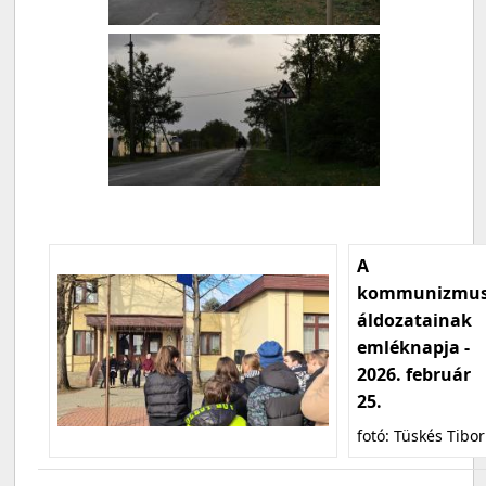
A
kommunizmu
áldozatainak
emléknapja -
2026. február
25.
fotó: Tüskés Tibor