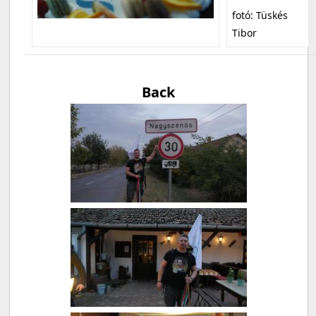
fotó: Tüskés
Tibor
Back