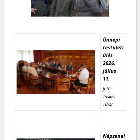
Ünnepi
testületi
ülés -
2026.
július
11.
fotó:
Tüskés
Tibor
Népzenei