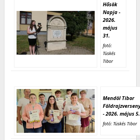
Hősök
Napja -
2026.
május
31.
fotó:
Tüskés
Tibor
Mendöl Tibor
Földrajzversen
- 2026. május 5
fotó: Tüskés Tibor