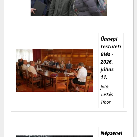
Ünnepi
testületi
ülés -
2026.
július
11.
fotó:
Tüskés
Tibor
Népzenei