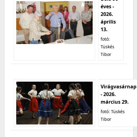
éves -
2026.
április
13.
fotó:
Tüskés
Tibor
Virágvasárnap
- 2026.
március 29.
fotó: Tüskés
Tibor