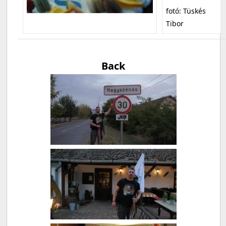
fotó: Tüskés
Tibor
Back