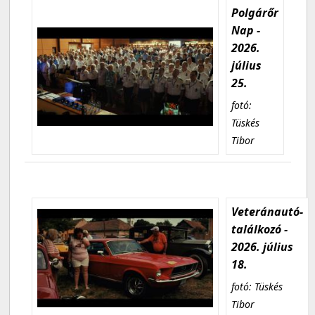
Polgárőr
Nap -
2026.
július
25.
fotó:
Tüskés
Tibor
Veteránautó-
találkozó -
2026. július
18.
fotó: Tüskés
Tibor