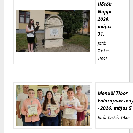
Hősök
Napja -
2026.
május
31.
fotó:
Tüskés
Tibor
Mendöl Tibor
Földrajzversen
- 2026. május 5
fotó: Tüskés Tibor