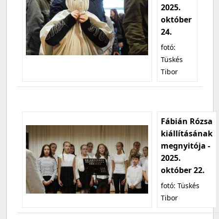
2025.
október
24.
fotó:
Tüskés
Tibor
Fábián Rózsa
kiállításának
megnyitója -
2025.
október 22.
fotó: Tüskés
Tibor