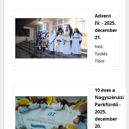
Advent
IV. - 2025.
december
21.
fotó:
Tüskés
Tibor
10 éves a
Nagyszénási
Parkfürdő -
2025.
december
20.