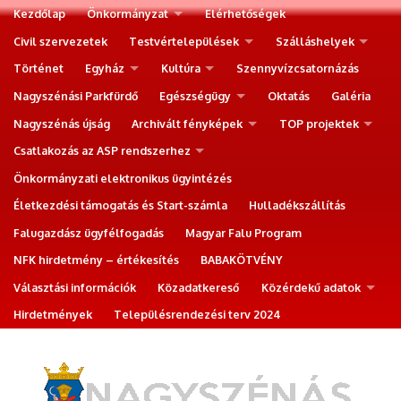
Kezdőlap
Önkormányzat
Elérhetőségek
Civil szervezetek
Testvértelepülések
Szálláshelyek
Történet
Egyház
Kultúra
Szennyvízcsatornázás
Nagyszénási Parkfürdő
Egészségügy
Oktatás
Galéria
Nagyszénás újság
Archivált fényképek
TOP projektek
Csatlakozás az ASP rendszerhez
Önkormányzati elektronikus ügyintézés
Életkezdési támogatás és Start-számla
Hulladékszállítás
Falugazdász ügyfélfogadás
Magyar Falu Program
NFK hirdetmény – értékesítés
BABAKÖTVÉNY
Választási információk
Közadatkereső
Közérdekű adatok
Hirdetmények
Településrendezési terv 2024