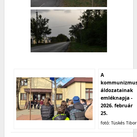
A
kommunizmu
áldozatainak
emléknapja -
2026. február
25.
fotó: Tüskés Tibor