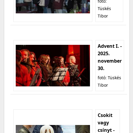
fotó:
Tüskés
Tibor
Advent I. -
2025.
november
30.
fotó: Tüskés
Tibor
Csokit
vagy
csínyt -