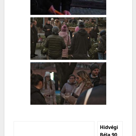
Hidvégi
Béla 90