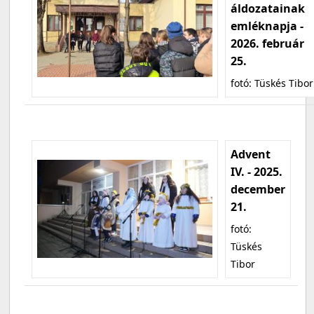
áldozatainak
emléknapja -
2026. február
25.
fotó: Tüskés Tibor
Advent
IV. - 2025.
december
21.
fotó:
Tüskés
Tibor