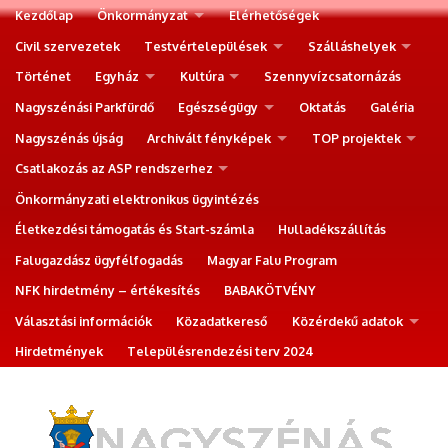
Kezdőlap
Önkormányzat
Elérhetőségek
Civil szervezetek
Testvértelepülések
Szálláshelyek
Történet
Egyház
Kultúra
Szennyvízcsatornázás
Nagyszénási Parkfürdő
Egészségügy
Oktatás
Galéria
Nagyszénás újság
Archivált fényképek
TOP projektek
Csatlakozás az ASP rendszerhez
Önkormányzati elektronikus ügyintézés
Életkezdési támogatás és Start-számla
Hulladékszállítás
Falugazdász ügyfélfogadás
Magyar Falu Program
NFK hirdetmény – értékesítés
BABAKÖTVÉNY
Választási információk
Közadatkereső
Közérdekű adatok
Hirdetmények
Településrendezési terv 2024