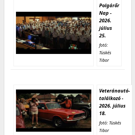
Polgárőr
Nap -
2026.
július
25.
fotó:
Tüskés
Tibor
Veteránautó-
találkozó -
2026. július
18.
fotó: Tüskés
Tibor