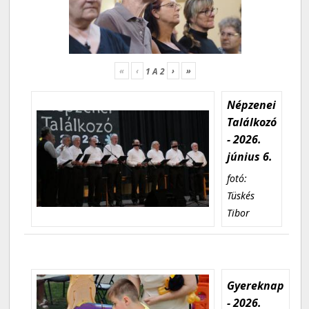
«
‹
›
»
1
A
2
Népzenei
Találkozó
- 2026.
június 6.
fotó:
Tüskés
Tibor
Gyereknap
- 2026.