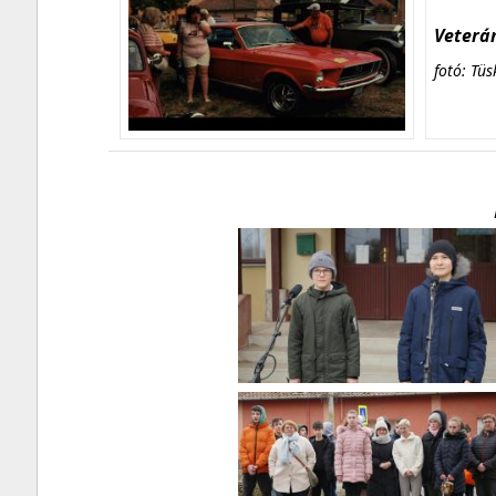
Veterán
fotó: Tüs