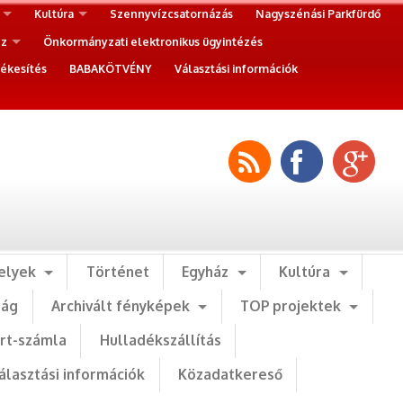
Kultúra
Szennyvízcsatornázás
Nagyszénási Parkfürdő
ez
Önkormányzati elektronikus ügyintézés
ékesítés
BABAKÖTVÉNY
Választási információk
elyek
Történet
Egyház
Kultúra
ság
Archivált fényképek
TOP projektek
art-számla
Hulladékszállítás
álasztási információk
Közadatkereső