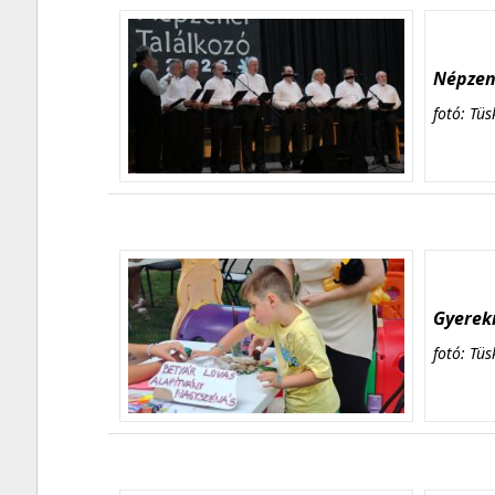
Népzene
fotó: Tüs
Gyerekn
fotó: Tüs