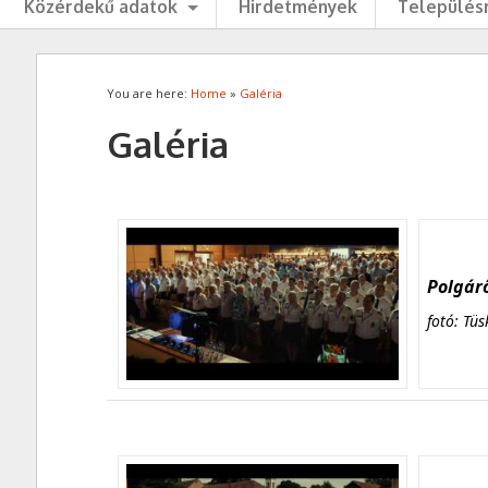
Közérdekű adatok
Hirdetmények
Településr
You are here:
Home
»
Galéria
Galéria
Polgárő
fotó: Tüs