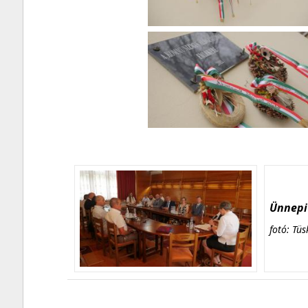
Ünnepi 
fotó: Tüs