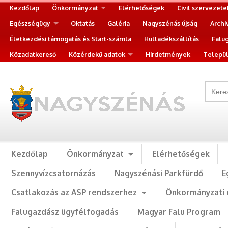
Kezdőlap
Önkormányzat
Elérhetőségek
Civil szervezete
Egészségügy
Oktatás
Galéria
Nagyszénás újság
Archi
Életkezdési támogatás és Start-számla
Hulladékszállítás
Falu
Közadatkereső
Közérdekű adatok
Hirdetmények
Települ
Kezdőlap
Önkormányzat
Elérhetőségek
Szennyvízcsatornázás
Nagyszénási Parkfürdő
E
Csatlakozás az ASP rendszerhez
Önkormányzati 
Falugazdász ügyfélfogadás
Magyar Falu Program