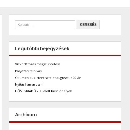
Legutóbbi bejegyzések
Vízkorlátozás megszüntetése
Pályázati felhívás
Ökumenikus istentisztelet augusztus 20-án
Nyitás hamarosan!
HŐSÉGRIADÓ – Kijelölt hűsölőhelyek
Archívum