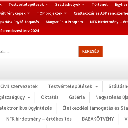
k
Testvértelepülések
Szálláshelyek
Történet
Egyház
vált fényképek
TOP projektek
Csatlakozás az ASP rendszerh
gazdász ügyfélfogadás
Magyar Falu Program
NFK hirdetmény – ért
ésrendezési terv 2024
Civil szervezetek
Testvértelepülések
Szállásh
gészségügy
Oktatás
Galéria
Nagyszénás új
elektronikus ügyintézés
Életkezdési támogatás és St
NFK hirdetmény – értékesítés
BABAKÖTVÉNY
V