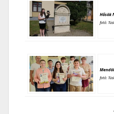
Hősök N
fotó: Tüs
Mendöl 
fotó: Tüs