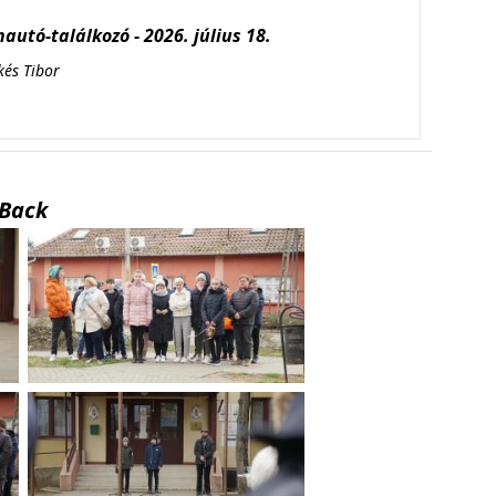
autó-találkozó - 2026. július 18.
kés Tibor
Back