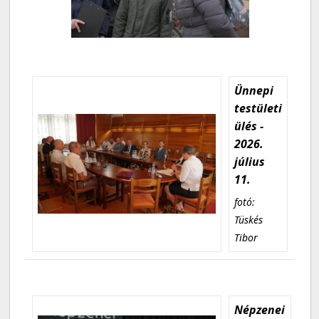
Ünnepi
testületi
ülés -
2026.
július
11.
fotó:
Tüskés
Tibor
Népzenei