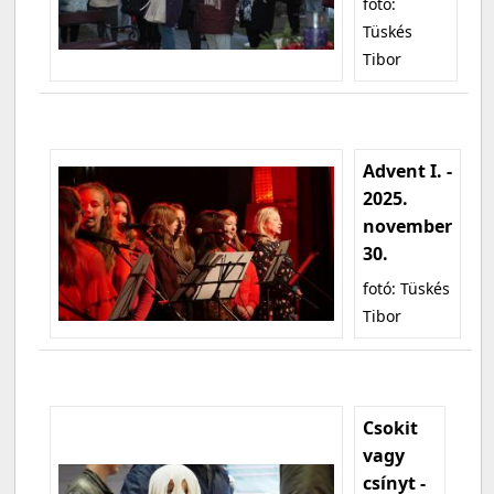
fotó:
Tüskés
Tibor
Advent I. -
2025.
november
30.
fotó: Tüskés
Tibor
Csokit
vagy
csínyt -