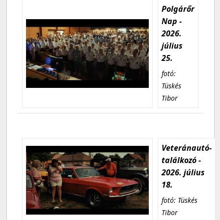
Polgárőr
Nap -
2026.
július
25.
fotó:
Tüskés
Tibor
Veteránautó-
találkozó -
2026. július
18.
fotó: Tüskés
Tibor