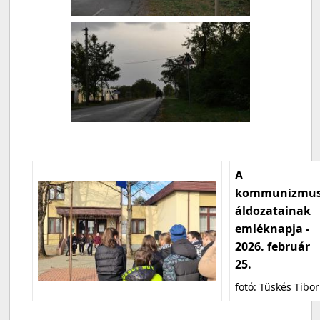
A
kommunizmu
áldozatainak
emléknapja -
2026. február
25.
fotó: Tüskés Tibor