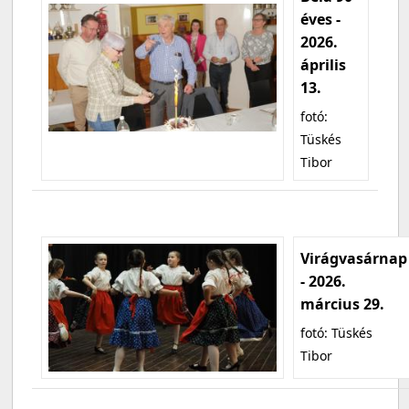
éves -
2026.
április
13.
fotó:
Tüskés
Tibor
Virágvasárnap
- 2026.
március 29.
fotó: Tüskés
Tibor