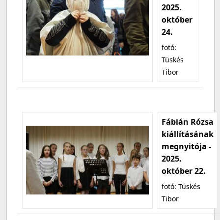
2025.
október
24.
fotó:
Tüskés
Tibor
Fábián Rózsa
kiállításának
megnyitója -
2025.
október 22.
fotó: Tüskés
Tibor