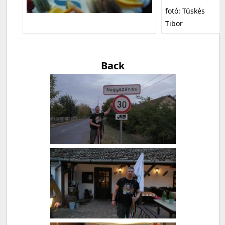
fotó: Tüskés
Tibor
Back