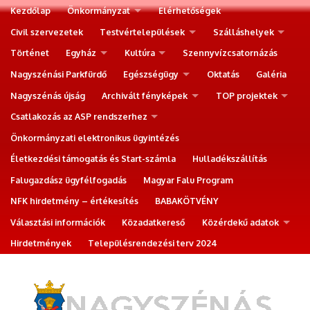
Kezdőlap
Önkormányzat
Elérhetőségek
Civil szervezetek
Testvértelepülések
Szálláshelyek
Történet
Egyház
Kultúra
Szennyvízcsatornázás
Nagyszénási Parkfürdő
Egészségügy
Oktatás
Galéria
Nagyszénás újság
Archivált fényképek
TOP projektek
Csatlakozás az ASP rendszerhez
Önkormányzati elektronikus ügyintézés
Életkezdési támogatás és Start-számla
Hulladékszállítás
Falugazdász ügyfélfogadás
Magyar Falu Program
NFK hirdetmény – értékesítés
BABAKÖTVÉNY
Választási információk
Közadatkereső
Közérdekű adatok
Hirdetmények
Településrendezési terv 2024