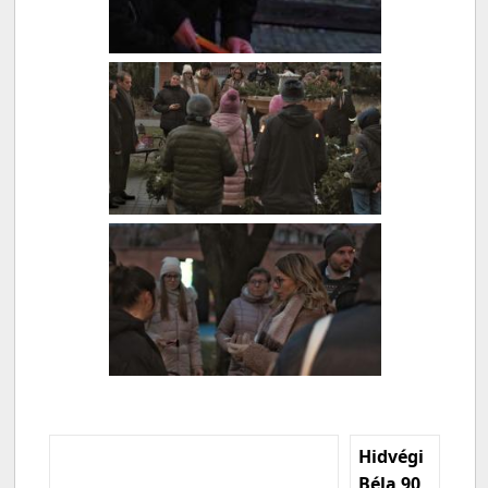
Hidvégi
Béla 90