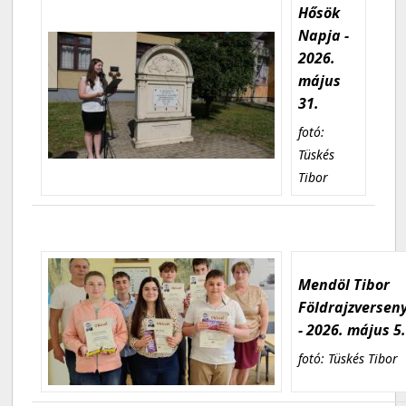
Hősök
Napja -
2026.
május
31.
fotó:
Tüskés
Tibor
Mendöl Tibor
Földrajzversen
- 2026. május 5
fotó: Tüskés Tibor