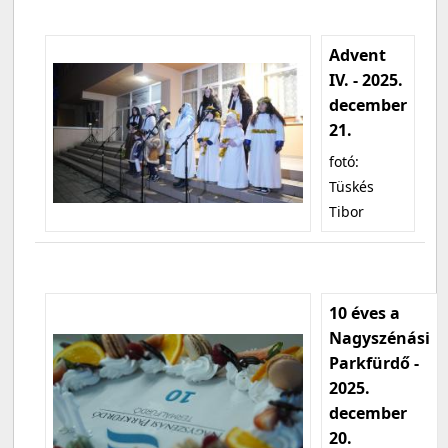
Advent
IV. - 2025.
december
21.
fotó:
Tüskés
Tibor
10 éves a
Nagyszénási
Parkfürdő -
2025.
december
20.