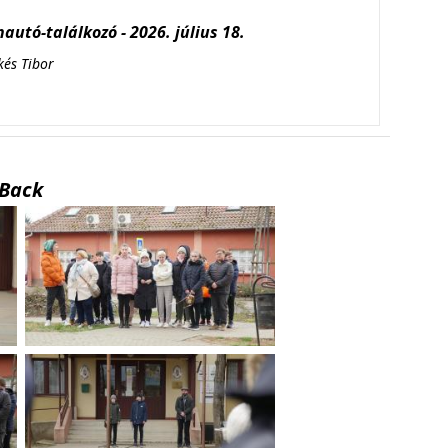
autó-találkozó - 2026. július 18.
kés Tibor
Back