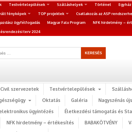
k
Testvértelepülések
Szálláshelyek
Történet
Egyház
vált fényképek
TOP projektek
Csatlakozás az ASP rendszerh
gazdász ügyfélfogadás
Magyar Falu Program
NFK hirdetmény – ért
ésrendezési terv 2024
Civil szervezetek
Testvértelepülések
Szállásh
gészségügy
Oktatás
Galéria
Nagyszénás új
elektronikus ügyintézés
Életkezdési támogatás és St
NFK hirdetmény – értékesítés
BABAKÖTVÉNY
V