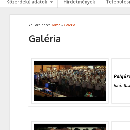
Közérdekű adatok
Hirdetmények
Településr
You are here:
Home
»
Galéria
Galéria
Polgárő
fotó: Tüs