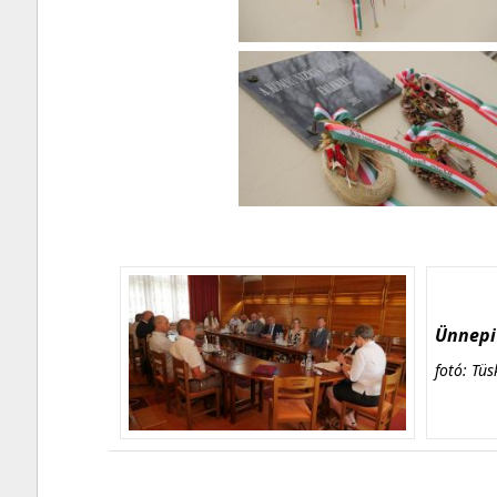
Ünnepi 
fotó: Tüs