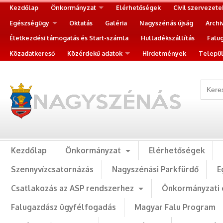
Kezdőlap
Önkormányzat
Elérhetőségek
Civil szervezete
Egészségügy
Oktatás
Galéria
Nagyszénás újság
Archi
Életkezdési támogatás és Start-számla
Hulladékszállítás
Falu
Közadatkereső
Közérdekű adatok
Hirdetmények
Települ
Kezdőlap
Önkormányzat
Elérhetőségek
Szennyvízcsatornázás
Nagyszénási Parkfürdő
E
Csatlakozás az ASP rendszerhez
Önkormányzati 
Falugazdász ügyfélfogadás
Magyar Falu Program