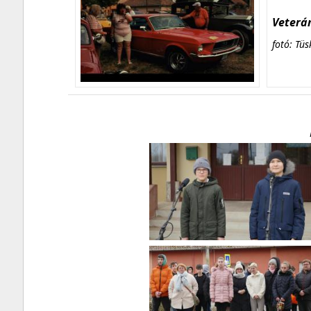
Veterán
fotó: Tüs