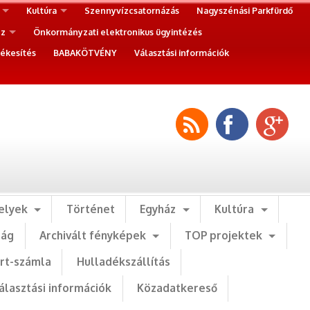
Kultúra
Szennyvízcsatornázás
Nagyszénási Parkfürdő
ez
Önkormányzati elektronikus ügyintézés
ékesítés
BABAKÖTVÉNY
Választási információk
elyek
Történet
Egyház
Kultúra
ság
Archivált fényképek
TOP projektek
art-számla
Hulladékszállítás
álasztási információk
Közadatkereső