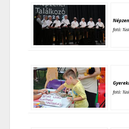
Népzene
fotó: Tüs
Gyerekn
fotó: Tüs