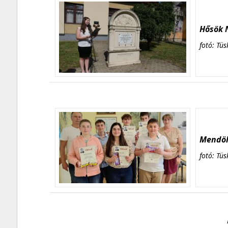
Hősök N
fotó: Tüs
Mendöl 
fotó: Tüs