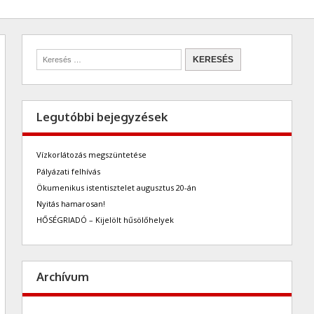
Legutóbbi bejegyzések
Vízkorlátozás megszüntetése
Pályázati felhívás
Ökumenikus istentisztelet augusztus 20-án
Nyitás hamarosan!
HŐSÉGRIADÓ – Kijelölt hűsölőhelyek
Archívum