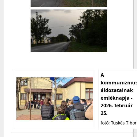
A
kommunizmu
áldozatainak
emléknapja -
2026. február
25.
fotó: Tüskés Tibor