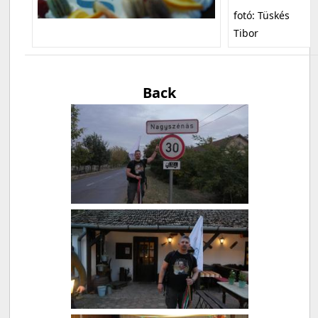
fotó: Tüskés
Tibor
Back