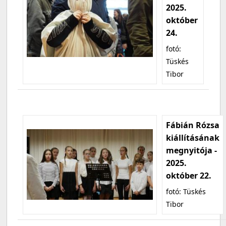
2025.
október
24.
fotó:
Tüskés
Tibor
Fábián Rózsa
kiállításának
megnyitója -
2025.
október 22.
fotó: Tüskés
Tibor