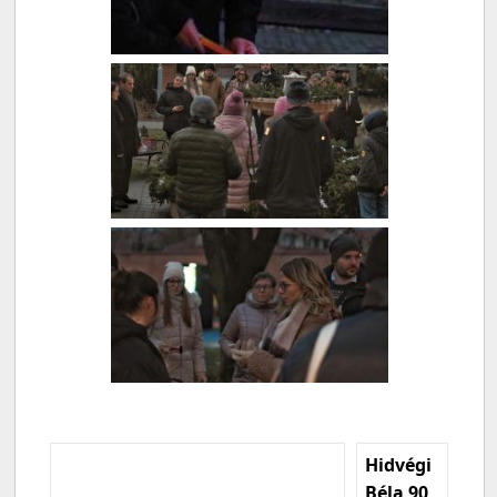
Hidvégi
Béla 90