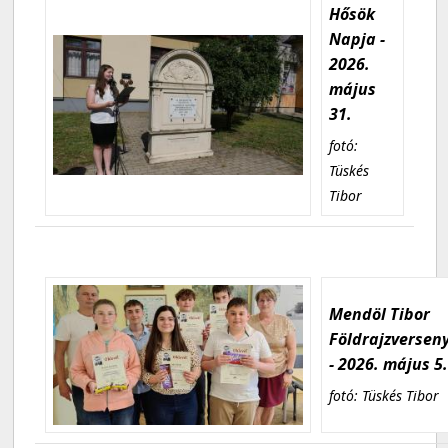
Hősök
Napja -
2026.
május
31.
fotó:
Tüskés
Tibor
Mendöl Tibor
Földrajzversen
- 2026. május 5
fotó: Tüskés Tibor