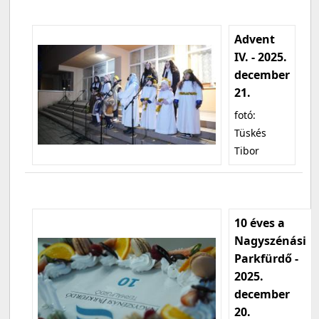
Advent
IV. - 2025.
december
21.
fotó:
Tüskés
Tibor
10 éves a
Nagyszénási
Parkfürdő -
2025.
december
20.