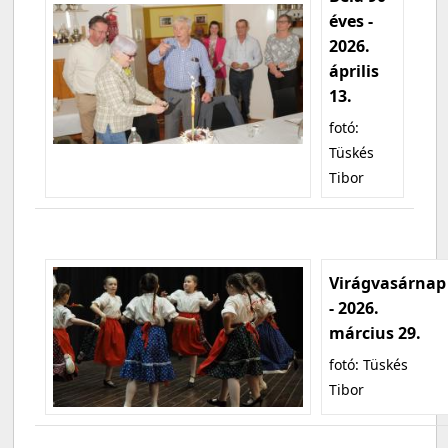
éves -
2026.
április
13.
fotó:
Tüskés
Tibor
Virágvasárnap
- 2026.
március 29.
fotó: Tüskés
Tibor