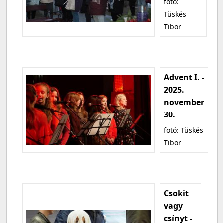
fotó:
Tüskés
Tibor
Advent I. -
2025.
november
30.
fotó: Tüskés
Tibor
Csokit
vagy
csínyt -