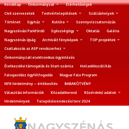
Kezdőlap
Önkormányzat
Elérhetőségek
Civil szervezetek
Testvértelepülések
Szálláshelyek
Történet
Egyház
Kultúra
Szennyvízcsatornázás
Nagyszénási Parkfürdő
Egészségügy
Oktatás
Galéria
Nagyszénás újság
Archivált fényképek
TOP projektek
Csatlakozás az ASP rendszerhez
Önkormányzati elektronikus ügyintézés
Életkezdési támogatás és Start-számla
Hulladékszállítás
Falugazdász ügyfélfogadás
Magyar Falu Program
NFK hirdetmény – értékesítés
BABAKÖTVÉNY
Választási információk
Közadatkereső
Közérdekű adatok
Hirdetmények
Településrendezési terv 2024