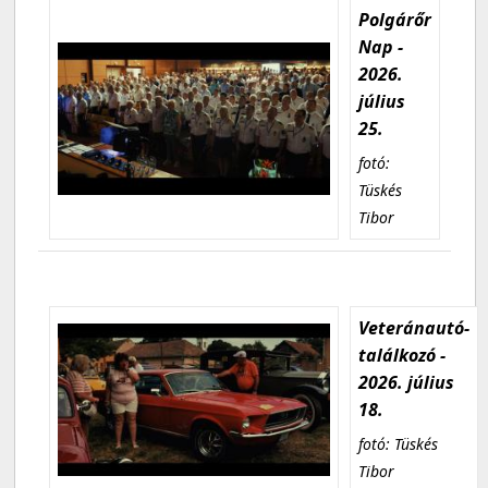
Polgárőr
Nap -
2026.
július
25.
fotó:
Tüskés
Tibor
Veteránautó-
találkozó -
2026. július
18.
fotó: Tüskés
Tibor