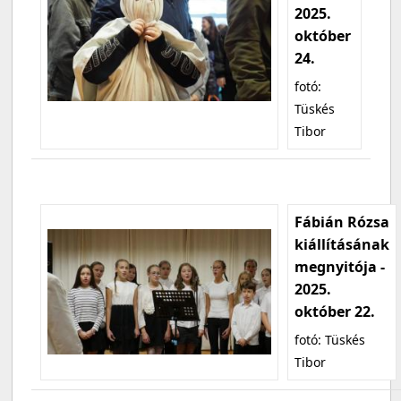
2025.
október
24.
fotó:
Tüskés
Tibor
Fábián Rózsa
kiállításának
megnyitója -
2025.
október 22.
fotó: Tüskés
Tibor