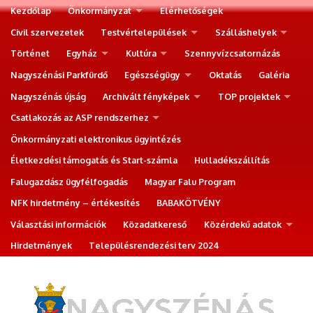
Kezdőlap
Önkormányzat
Elérhetőségek
Civil szervezetek
Testvértelepülések
Szálláshelyek
Történet
Egyház
Kultúra
Szennyvízcsatornázás
Nagyszénási Parkfürdő
Egészségügy
Oktatás
Galéria
Nagyszénás újság
Archivált fényképek
TOP projektek
Csatlakozás az ASP rendszerhez
Önkormányzati elektronikus ügyintézés
Életkezdési támogatás és Start-számla
Hulladékszállítás
Falugazdász ügyfélfogadás
Magyar Falu Program
NFK hirdetmény – értékesítés
BABAKÖTVÉNY
Választási információk
Közadatkereső
Közérdekű adatok
Hirdetmények
Településrendezési terv 2024