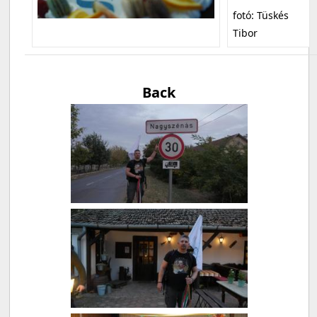
fotó: Tüskés
Tibor
Back