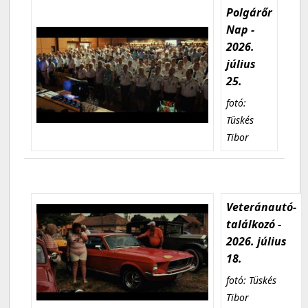
Polgárőr
Nap -
2026.
július
25.
fotó:
Tüskés
Tibor
Veteránautó-
találkozó -
2026. július
18.
fotó: Tüskés
Tibor