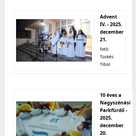
Advent
IV. - 2025.
december
21.
fotó:
Tüskés
Tibor
10 éves a
Nagyszénási
Parkfürdő -
2025.
december
20.