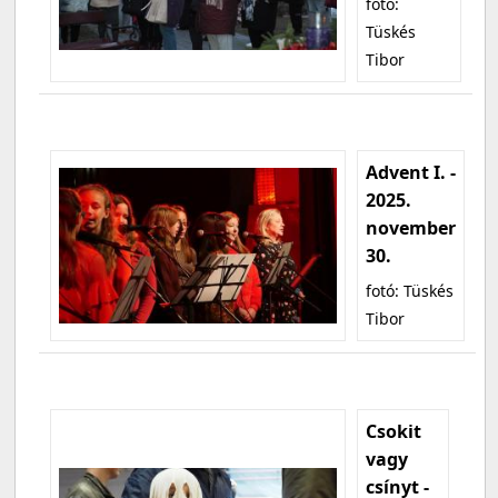
fotó:
Tüskés
Tibor
Advent I. -
2025.
november
30.
fotó: Tüskés
Tibor
Csokit
vagy
csínyt -