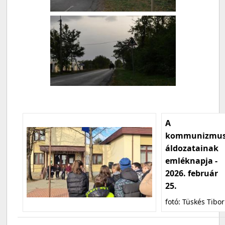
A
kommunizmu
áldozatainak
emléknapja -
2026. február
25.
fotó: Tüskés Tibor