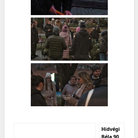
Hidvégi
Béla 90