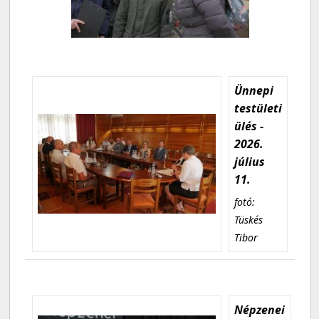
Ünnepi
testületi
ülés -
2026.
július
11.
fotó:
Tüskés
Tibor
Népzenei