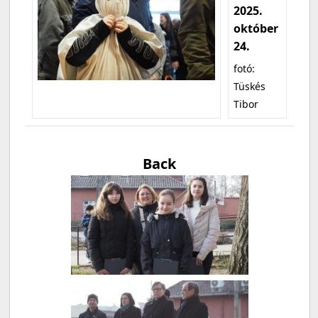
2025.
október
24.
fotó:
Tüskés
Tibor
Back