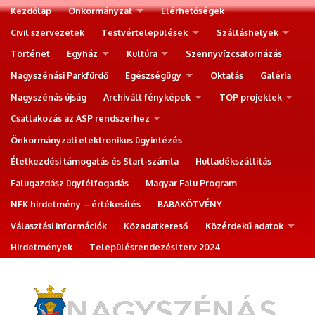
Kezdőlap
Önkormányzat
Elérhetőségek
Civil szervezetek
Testvértelepülések
Szálláshelyek
Történet
Egyház
Kultúra
Szennyvízcsatornázás
Nagyszénási Parkfürdő
Egészségügy
Oktatás
Galéria
Nagyszénás újság
Archivált fényképek
TOP projektek
Csatlakozás az ASP rendszerhez
Önkormányzati elektronikus ügyintézés
Életkezdési támogatás és Start-számla
Hulladékszállítás
Falugazdász ügyfélfogadás
Magyar Falu Program
NFK hirdetmény – értékesítés
BABAKÖTVÉNY
Választási információk
Közadatkereső
Közérdekű adatok
Hirdetmények
Településrendezési terv 2024