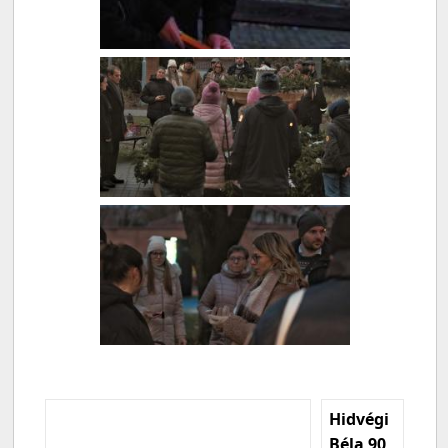
Hidvégi
Béla 90