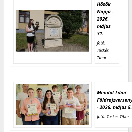
Hősök
Napja -
2026.
május
31.
fotó:
Tüskés
Tibor
Mendöl Tibor
Földrajzversen
- 2026. május 5
fotó: Tüskés Tibor