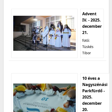
Advent
IV. - 2025.
december
21.
fotó:
Tüskés
Tibor
10 éves a
Nagyszénási
Parkfürdő -
2025.
december
20.