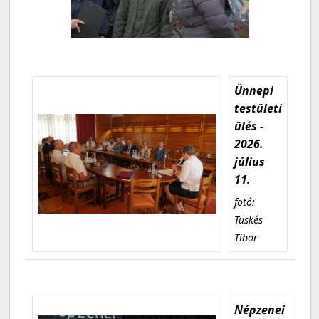
Ünnepi
testületi
ülés -
2026.
július
11.
fotó:
Tüskés
Tibor
Népzenei