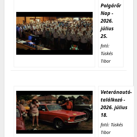
Polgárőr
Nap -
2026.
július
25.
fotó:
Tüskés
Tibor
Veteránautó-
találkozó -
2026. július
18.
fotó: Tüskés
Tibor