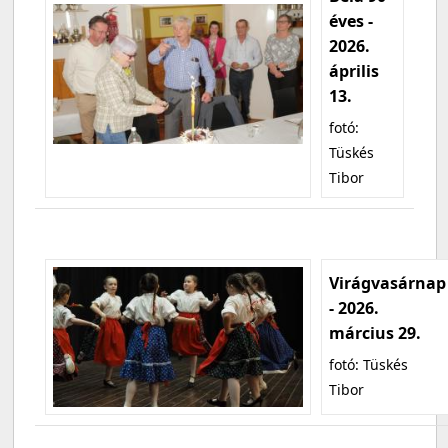
éves -
2026.
április
13.
fotó:
Tüskés
Tibor
Virágvasárnap
- 2026.
március 29.
fotó: Tüskés
Tibor