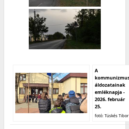
A
kommunizmu
áldozatainak
emléknapja -
2026. február
25.
fotó: Tüskés Tibor