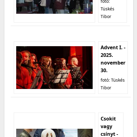
fotó:
Tüskés
Tibor
Advent I. -
2025.
november
30.
fotó: Tüskés
Tibor
Csokit
vagy
csínyt -