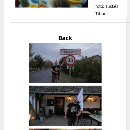
fotó: Tüskés
Tibor
Back