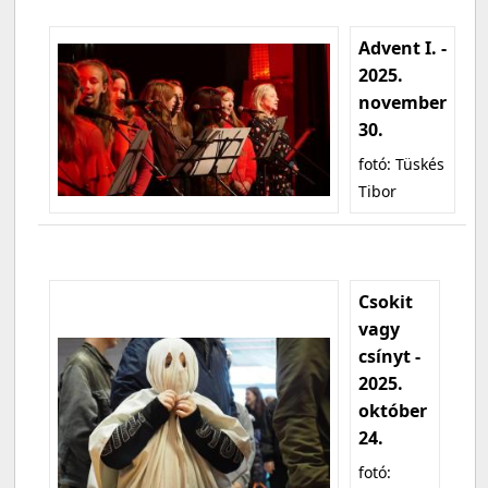
Advent I. -
2025.
november
30.
fotó: Tüskés
Tibor
Csokit
vagy
csínyt -
2025.
október
24.
fotó: