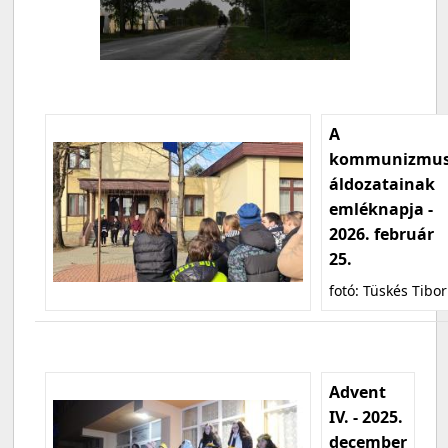
A
kommunizmu
áldozatainak
emléknapja -
2026. február
25.
fotó: Tüskés Tibor
Advent
IV. - 2025.
december