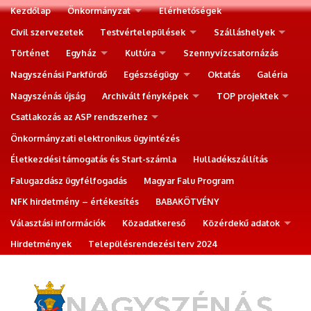
Kezdőlap
Önkormányzat
Elérhetőségek
Civil szervezetek
Testvértelepülések
Szálláshelyek
Történet
Egyház
Kultúra
Szennyvízcsatornázás
Nagyszénási Parkfürdő
Egészségügy
Oktatás
Galéria
Nagyszénás újság
Archivált fényképek
TOP projektek
Csatlakozás az ASP rendszerhez
Önkormányzati elektronikus ügyintézés
Életkezdési támogatás és Start-számla
Hulladékszállítás
Falugazdász ügyfélfogadás
Magyar Falu Program
NFK hirdetmény – értékesítés
BABAKÖTVÉNY
Választási információk
Közadatkereső
Közérdekű adatok
Hirdetmények
Településrendezési terv 2024