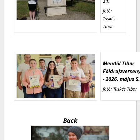
31.
fotó:
Tüskés
Tibor
Mendöl Tibor
Földrajzversen
- 2026. május 5
fotó: Tüskés Tibor
Back