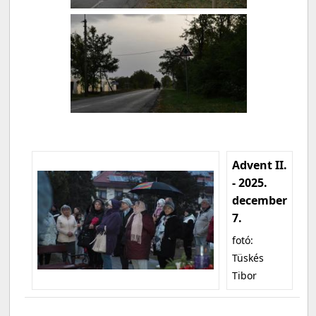
Advent II.
- 2025.
december
7.
fotó:
Tüskés
Tibor