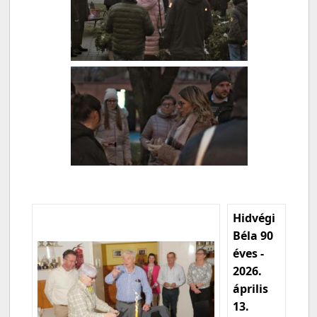
Hidvégi
Béla 90
éves -
2026.
április
13.