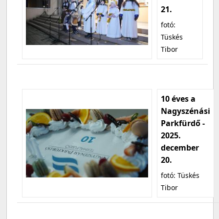
21.
fotó:
Tüskés
Tibor
10 éves a
Nagyszénási
Parkfürdő -
2025.
december
20.
fotó: Tüskés
Tibor