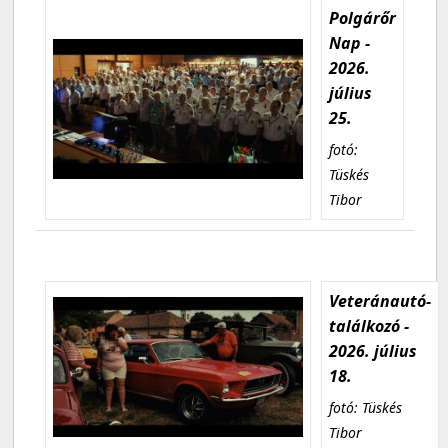
Polgárőr
Nap -
2026.
július
25.
fotó:
Tüskés
Tibor
Veteránautó-
találkozó -
2026. július
18.
fotó: Tüskés
Tibor