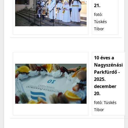
21.
fotó:
Tüskés
Tibor
10 éves a
Nagyszénási
Parkfürdő -
2025.
december
20.
fotó: Tüskés
Tibor