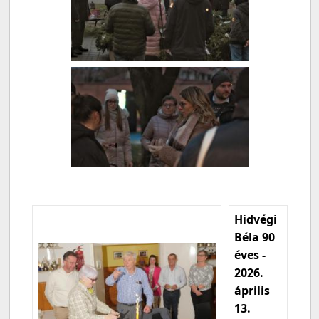
Hidvégi
Béla 90
éves -
2026.
április
13.