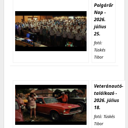
Polgárőr
Nap -
2026.
július
25.
fotó:
Tüskés
Tibor
Veteránautó-
találkozó -
2026. július
18.
fotó: Tüskés
Tibor