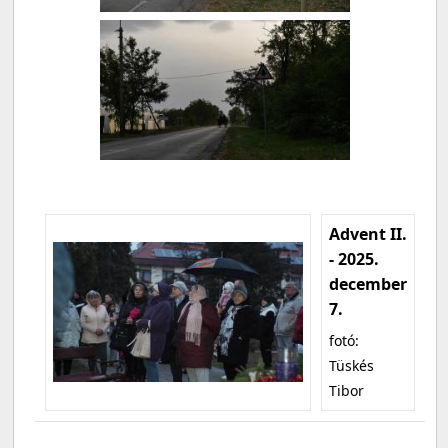
Advent II.
- 2025.
december
7.
fotó:
Tüskés
Tibor