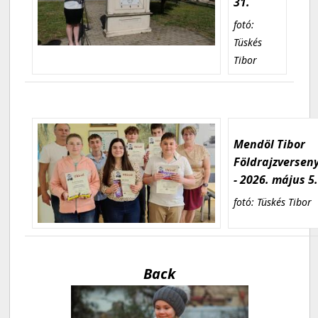
31.
fotó:
Tüskés
Tibor
Mendöl Tibor
Földrajzversen
- 2026. május 5
fotó: Tüskés Tibor
Back