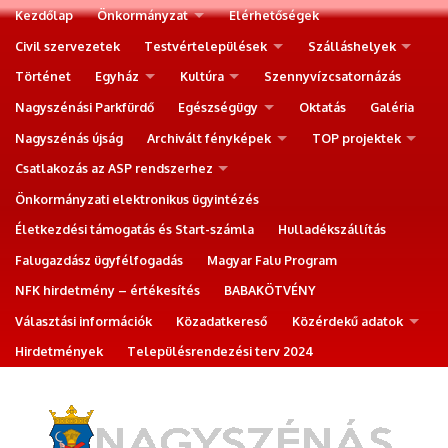
Kezdőlap
Önkormányzat
Elérhetőségek
Civil szervezetek
Testvértelepülések
Szálláshelyek
Történet
Egyház
Kultúra
Szennyvízcsatornázás
Nagyszénási Parkfürdő
Egészségügy
Oktatás
Galéria
Nagyszénás újság
Archivált fényképek
TOP projektek
Csatlakozás az ASP rendszerhez
Önkormányzati elektronikus ügyintézés
Életkezdési támogatás és Start-számla
Hulladékszállítás
Falugazdász ügyfélfogadás
Magyar Falu Program
NFK hirdetmény – értékesítés
BABAKÖTVÉNY
Választási információk
Közadatkereső
Közérdekű adatok
Hirdetmények
Településrendezési terv 2024