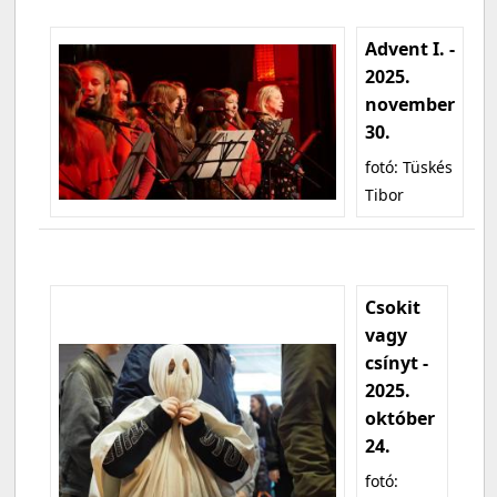
Advent I. -
2025.
november
30.
fotó: Tüskés
Tibor
Csokit
vagy
csínyt -
2025.
október
24.
fotó: