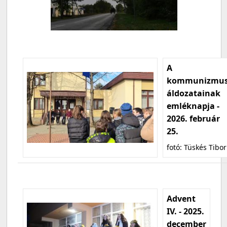
A
kommunizmu
áldozatainak
emléknapja -
2026. február
25.
fotó: Tüskés Tibor
Advent
IV. - 2025.
december