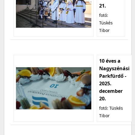
21.
fotó:
Tüskés
Tibor
10 éves a
Nagyszénási
Parkfürdő -
2025.
december
20.
fotó: Tüskés
Tibor