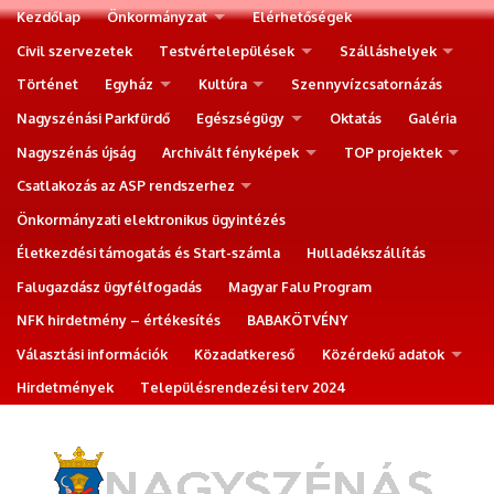
Kezdőlap
Önkormányzat
Elérhetőségek
Civil szervezetek
Testvértelepülések
Szálláshelyek
Történet
Egyház
Kultúra
Szennyvízcsatornázás
Nagyszénási Parkfürdő
Egészségügy
Oktatás
Galéria
Nagyszénás újság
Archivált fényképek
TOP projektek
Csatlakozás az ASP rendszerhez
Önkormányzati elektronikus ügyintézés
Életkezdési támogatás és Start-számla
Hulladékszállítás
Falugazdász ügyfélfogadás
Magyar Falu Program
NFK hirdetmény – értékesítés
BABAKÖTVÉNY
Választási információk
Közadatkereső
Közérdekű adatok
Hirdetmények
Településrendezési terv 2024