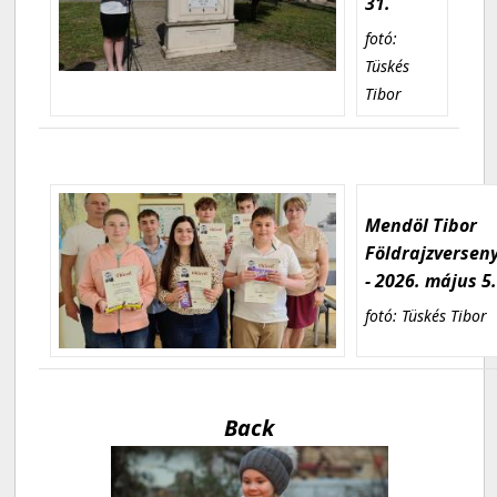
31.
fotó:
Tüskés
Tibor
Mendöl Tibor
Földrajzversen
- 2026. május 5
fotó: Tüskés Tibor
Back