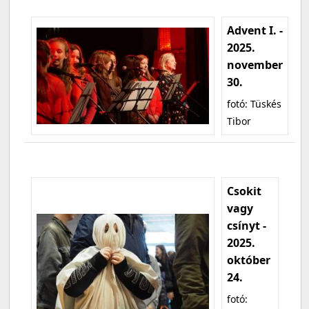
Advent I. -
2025.
november
30.
fotó: Tüskés
Tibor
Csokit
vagy
csínyt -
2025.
október
24.
fotó: