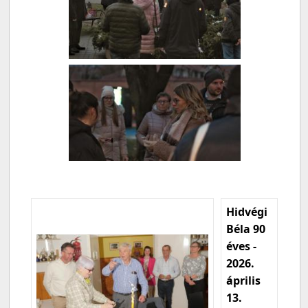
Hidvégi
Béla 90
éves -
2026.
április
13.