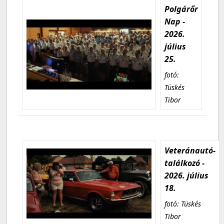
Polgárőr
Nap -
2026.
július
25.
fotó:
Tüskés
Tibor
Veteránautó-
találkozó -
2026. július
18.
fotó: Tüskés
Tibor