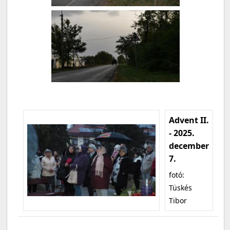
Advent II.
- 2025.
december
7.
fotó:
Tüskés
Tibor