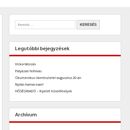
Legutóbbi bejegyzések
Vízkorlátozás
Pályázati felhívás
Ökumenikus istentisztelet augusztus 20-án
Nyitás hamarosan!
HŐSÉGRIADÓ – Kijelölt hűsölőhelyek
Archívum