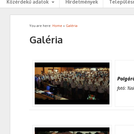
Közérdekű adatok
Hirdetmények
Településr
You are here:
Home
»
Galéria
Galéria
Polgárő
fotó: Tüs