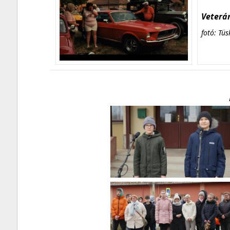
Veterán
fotó: Tüs