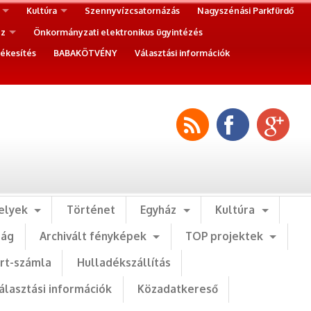
Kultúra
Szennyvízcsatornázás
Nagyszénási Parkfürdő
ez
Önkormányzati elektronikus ügyintézés
ékesítés
BABAKÖTVÉNY
Választási információk
elyek
Történet
Egyház
Kultúra
ság
Archivált fényképek
TOP projektek
art-számla
Hulladékszállítás
álasztási információk
Közadatkereső