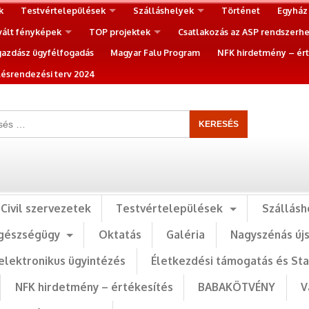
k
Testvértelepülések
Szálláshelyek
Történet
Egyház
vált fényképek
TOP projektek
Csatlakozás az ASP rendszerh
gazdász ügyfélfogadás
Magyar Falu Program
NFK hirdetmény – ért
ésrendezési terv 2024
Civil szervezetek
Testvértelepülések
Szállásh
gészségügy
Oktatás
Galéria
Nagyszénás új
elektronikus ügyintézés
Életkezdési támogatás és St
NFK hirdetmény – értékesítés
BABAKÖTVÉNY
V