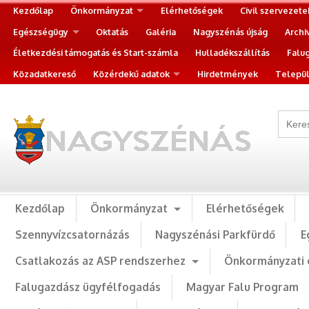
Kezdőlap
Önkormányzat
Elérhetőségek
Civil szervezete
Egészségügy
Oktatás
Galéria
Nagyszénás újság
Archi
Életkezdési támogatás és Start-számla
Hulladékszállítás
Falu
Közadatkereső
Közérdekű adatok
Hirdetmények
Települ
Kezdőlap
Önkormányzat
Elérhetőségek
Szennyvízcsatornázás
Nagyszénási Parkfürdő
E
Csatlakozás az ASP rendszerhez
Önkormányzati 
Falugazdász ügyfélfogadás
Magyar Falu Program