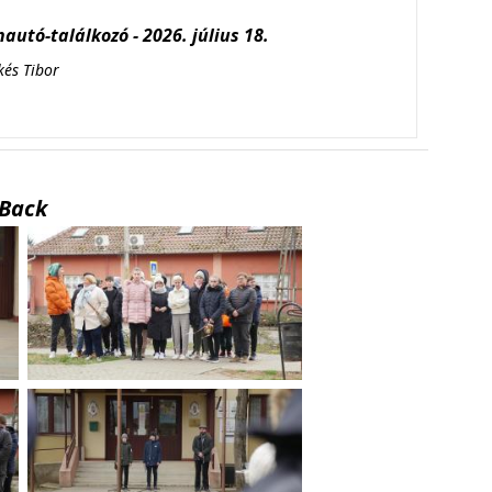
autó-találkozó - 2026. július 18.
kés Tibor
Back