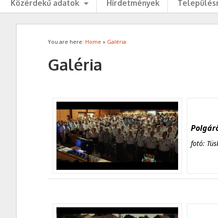
Közérdekű adatok
Hirdetmények
Településr
You are here:
Home
»
Galéria
Galéria
Polgárő
fotó: Tüs