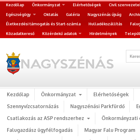
Kezdőlap
Önkormányzat
Elérhetőségek
Civil szervezete
Egészségügy
Oktatás
Galéria
Nagyszénás újság
Archi
Életkezdési támogatás és Start-számla
Hulladékszállítás
Falu
Közadatkereső
Közérdekű adatok
Hirdetmények
Települ
Kezdőlap
Önkormányzat
Elérhetőségek
Szennyvízcsatornázás
Nagyszénási Parkfürdő
E
Csatlakozás az ASP rendszerhez
Önkormányzati 
Falugazdász ügyfélfogadás
Magyar Falu Program