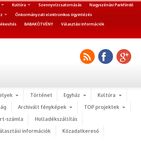
Kultúra
Szennyvízcsatornázás
Nagyszénási Parkfürdő
ez
Önkormányzati elektronikus ügyintézés
ékesítés
BABAKÖTVÉNY
Választási információk
elyek
Történet
Egyház
Kultúra
ság
Archivált fényképek
TOP projektek
art-számla
Hulladékszállítás
álasztási információk
Közadatkereső