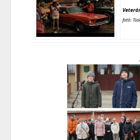
Veterán
fotó: Tüs