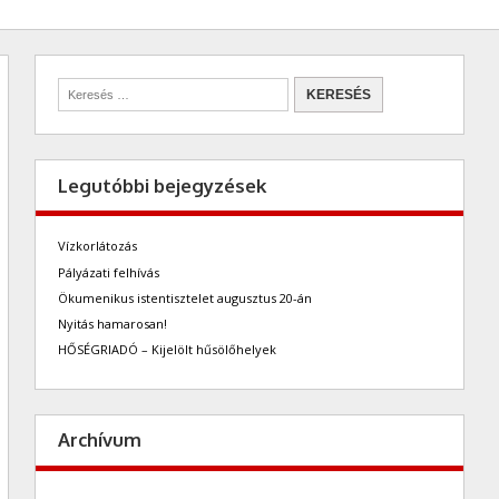
Legutóbbi bejegyzések
Vízkorlátozás
Pályázati felhívás
Ökumenikus istentisztelet augusztus 20-án
Nyitás hamarosan!
HŐSÉGRIADÓ – Kijelölt hűsölőhelyek
Archívum