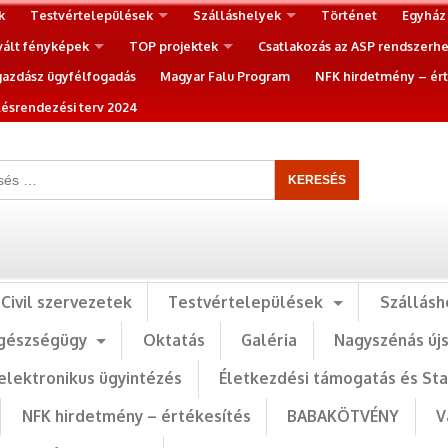
k
Testvértelepülések
Szálláshelyek
Történet
Egyház
vált fényképek
TOP projektek
Csatlakozás az ASP rendszerh
gazdász ügyfélfogadás
Magyar Falu Program
NFK hirdetmény – ért
ésrendezési terv 2024
Civil szervezetek
Testvértelepülések
Szállásh
gészségügy
Oktatás
Galéria
Nagyszénás új
elektronikus ügyintézés
Életkezdési támogatás és St
NFK hirdetmény – értékesítés
BABAKÖTVÉNY
V