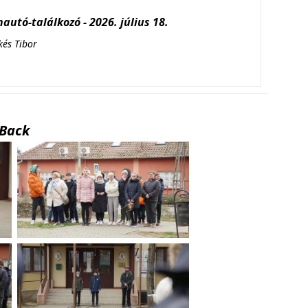
autó-találkozó - 2026. július 18.
kés Tibor
Back