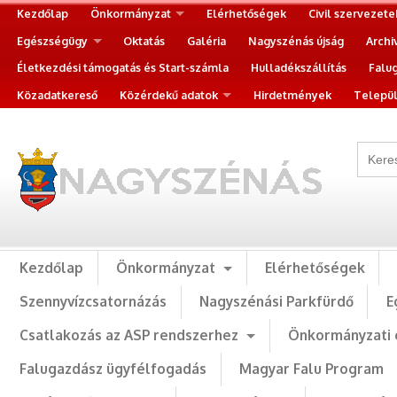
Kezdőlap
Önkormányzat
Elérhetőségek
Civil szervezete
Egészségügy
Oktatás
Galéria
Nagyszénás újság
Archi
Életkezdési támogatás és Start-számla
Hulladékszállítás
Falu
Közadatkereső
Közérdekű adatok
Hirdetmények
Települ
Kezdőlap
Önkormányzat
Elérhetőségek
Szennyvízcsatornázás
Nagyszénási Parkfürdő
E
Csatlakozás az ASP rendszerhez
Önkormányzati 
Falugazdász ügyfélfogadás
Magyar Falu Program