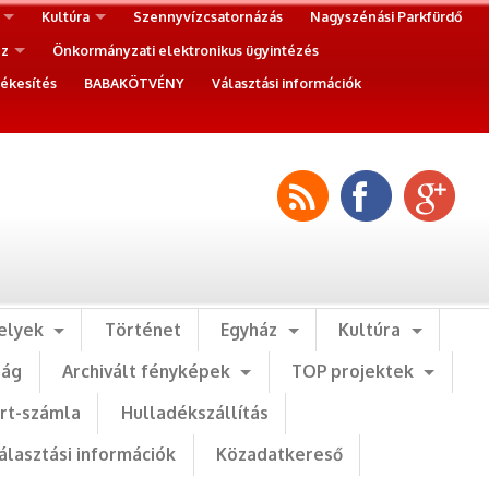
Kultúra
Szennyvízcsatornázás
Nagyszénási Parkfürdő
ez
Önkormányzati elektronikus ügyintézés
ékesítés
BABAKÖTVÉNY
Választási információk
elyek
Történet
Egyház
Kultúra
ság
Archivált fényképek
TOP projektek
art-számla
Hulladékszállítás
álasztási információk
Közadatkereső