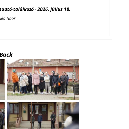
autó-találkozó - 2026. július 18.
kés Tibor
Back