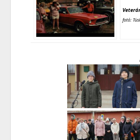
Veterán
fotó: Tüs