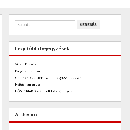
Legutóbbi bejegyzések
Vízkorlátozás
Pályázati felhívás
Ökumenikus istentisztelet augusztus 20-án
Nyitás hamarosan!
HŐSÉGRIADÓ – Kijelölt hűsölőhelyek
Archívum