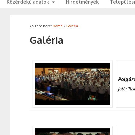
Közérdekű adatok
Hirdetmények
Településr
You are here:
Home
»
Galéria
Galéria
Polgárő
fotó: Tüs