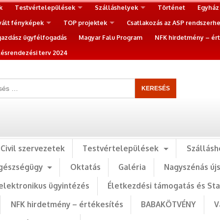
k
Testvértelepülések
Szálláshelyek
Történet
Egyház
vált fényképek
TOP projektek
Csatlakozás az ASP rendszerh
gazdász ügyfélfogadás
Magyar Falu Program
NFK hirdetmény – ért
ésrendezési terv 2024
Civil szervezetek
Testvértelepülések
Szállásh
gészségügy
Oktatás
Galéria
Nagyszénás új
elektronikus ügyintézés
Életkezdési támogatás és St
NFK hirdetmény – értékesítés
BABAKÖTVÉNY
V