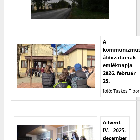
A
kommunizmu
áldozatainak
emléknapja -
2026. február
25.
fotó: Tüskés Tibor
Advent
IV. - 2025.
december