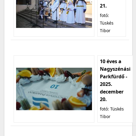
21.
fotó:
Tüskés
Tibor
10 éves a
Nagyszénási
Parkfürdő -
2025.
december
20.
fotó: Tüskés
Tibor