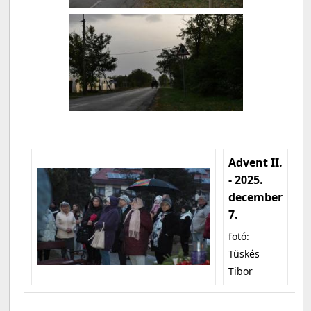
Advent II.
- 2025.
december
7.
fotó:
Tüskés
Tibor