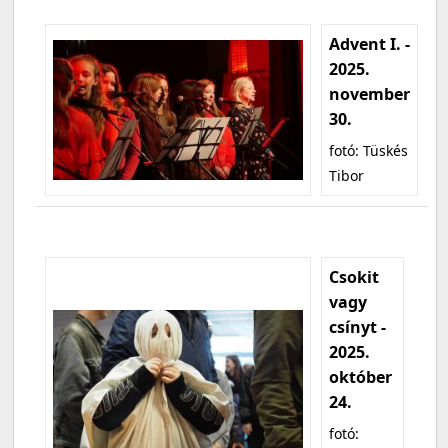
Advent I. -
2025.
november
30.
fotó: Tüskés
Tibor
Csokit
vagy
csínyt -
2025.
október
24.
fotó: