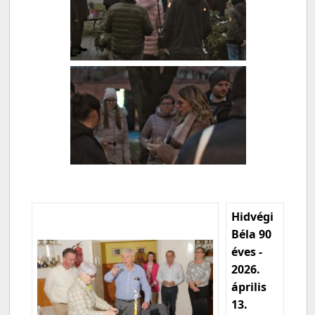
Hidvégi
Béla 90
éves -
2026.
április
13.