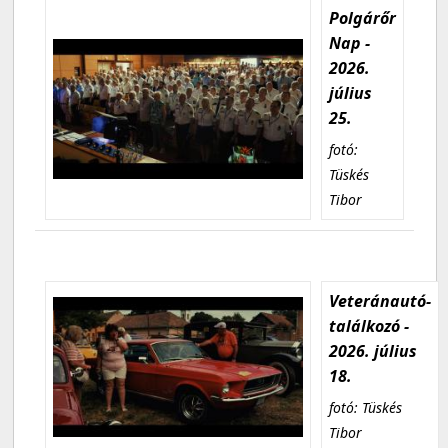
Polgárőr
Nap -
2026.
július
25.
fotó:
Tüskés
Tibor
Veteránautó-
találkozó -
2026. július
18.
fotó: Tüskés
Tibor