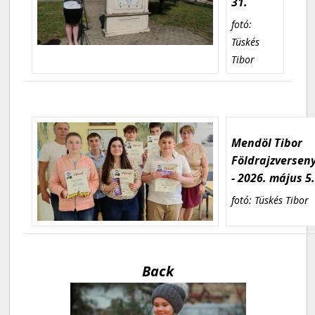
31.
fotó:
Tüskés
Tibor
Mendöl Tibor
Földrajzversen
- 2026. május 5
fotó: Tüskés Tibor
Back