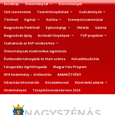
Kezdőlap
Önkormányzat
Elérhetőségek
Civil szervezetek
Testvértelepülések
Szálláshelyek
Történet
Egyház
Kultúra
Szennyvízcsatornázás
Nagyszénási Parkfürdő
Egészségügy
Oktatás
Galéria
Nagyszénás újság
Archivált fényképek
TOP projektek
Csatlakozás az ASP rendszerhez
Önkormányzati elektronikus ügyintézés
Életkezdési támogatás és Start-számla
Hulladékszállítás
Falugazdász ügyfélfogadás
Magyar Falu Program
NFK hirdetmény – értékesítés
BABAKÖTVÉNY
Választási információk
Közadatkereső
Közérdekű adatok
Hirdetmények
Településrendezési terv 2024