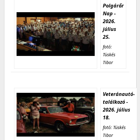
Polgárőr
Nap -
2026.
július
25.
fotó:
Tüskés
Tibor
Veteránautó-
találkozó -
2026. július
18.
fotó: Tüskés
Tibor