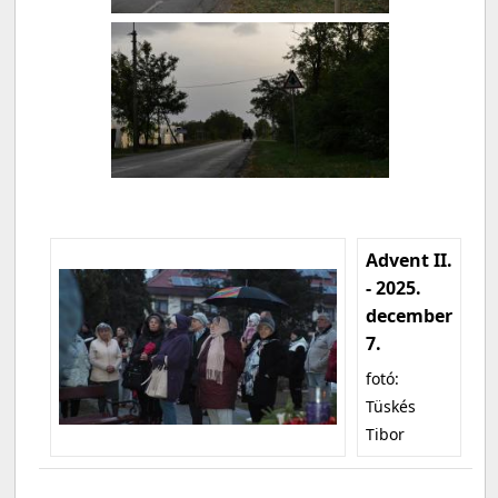
Advent II.
- 2025.
december
7.
fotó:
Tüskés
Tibor