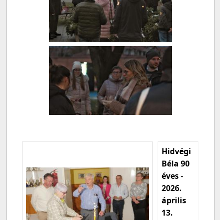
Hidvégi
Béla 90
éves -
2026.
április
13.