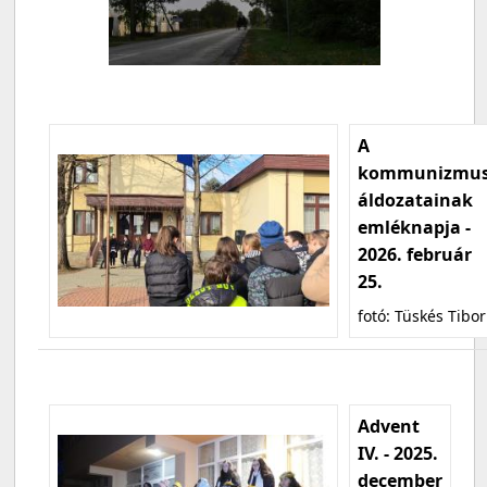
A
kommunizmu
áldozatainak
emléknapja -
2026. február
25.
fotó: Tüskés Tibor
Advent
IV. - 2025.
december