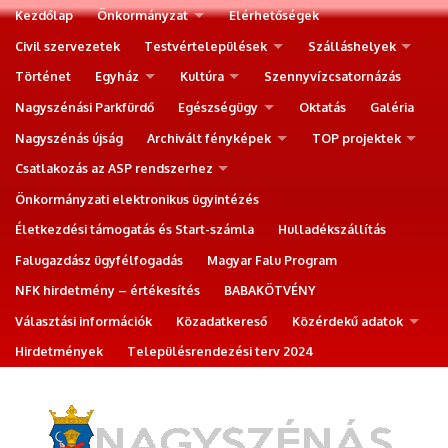
Kezdőlap
Önkormányzat
Elérhetőségek
Civil szervezetek
Testvértelepülések
Szálláshelyek
Történet
Egyház
Kultúra
Szennyvízcsatornázás
Nagyszénási Parkfürdő
Egészségügy
Oktatás
Galéria
Nagyszénás újság
Archivált fényképek
TOP projektek
Csatlakozás az ASP rendszerhez
Önkormányzati elektronikus ügyintézés
Életkezdési támogatás és Start-számla
Hulladékszállítás
Falugazdász ügyfélfogadás
Magyar Falu Program
NFK hirdetmény – értékesítés
BABAKÖTVÉNY
Választási információk
Közadatkereső
Közérdekű adatok
Hirdetmények
Településrendezési terv 2024