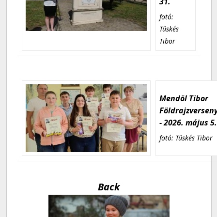
31.
fotó:
Tüskés
Tibor
Mendöl Tibor
Földrajzversen
- 2026. május 5
fotó: Tüskés Tibor
Back