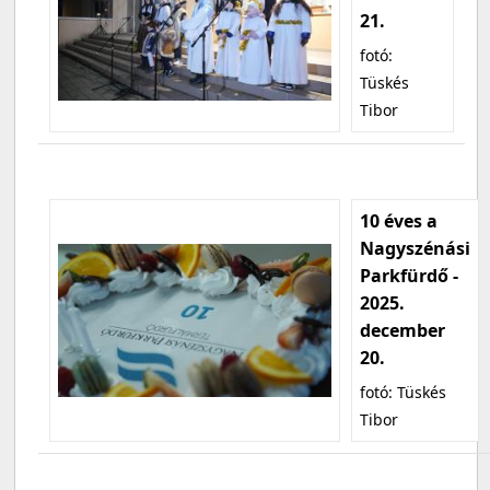
21.
fotó:
Tüskés
Tibor
10 éves a
Nagyszénási
Parkfürdő -
2025.
december
20.
fotó: Tüskés
Tibor