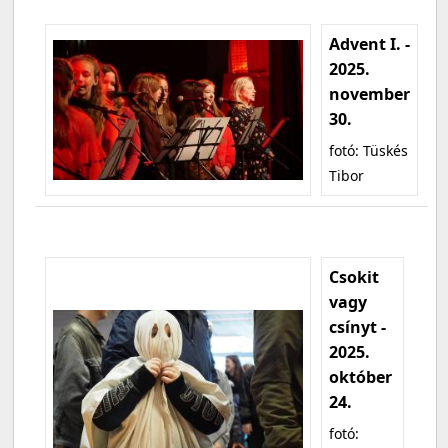
Advent I. -
2025.
november
30.
fotó: Tüskés
Tibor
Csokit
vagy
csínyt -
2025.
október
24.
fotó: