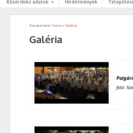
Közérdekű adatok
Hirdetmények
Településr
You are here:
Home
»
Galéria
Galéria
Polgárő
fotó: Tüs