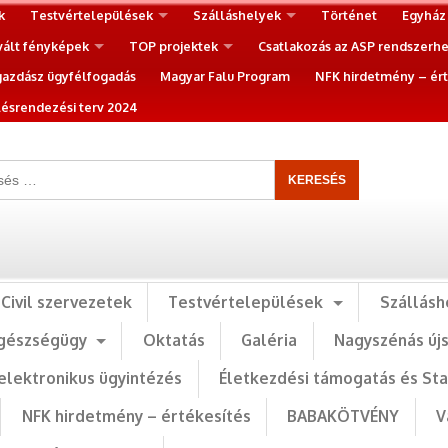
k
Testvértelepülések
Szálláshelyek
Történet
Egyház
vált fényképek
TOP projektek
Csatlakozás az ASP rendszerh
gazdász ügyfélfogadás
Magyar Falu Program
NFK hirdetmény – ért
ésrendezési terv 2024
Civil szervezetek
Testvértelepülések
Szállásh
gészségügy
Oktatás
Galéria
Nagyszénás új
elektronikus ügyintézés
Életkezdési támogatás és St
NFK hirdetmény – értékesítés
BABAKÖTVÉNY
V