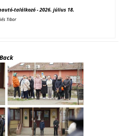
autó-találkozó - 2026. július 18.
kés Tibor
Back