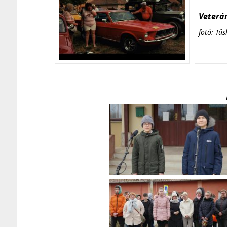
Veterán
fotó: Tüs