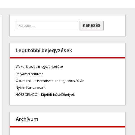
Legutóbbi bejegyzések
Vízkorlátozás megszüntetése
Pályázati felhívás
Ökumenikus istentisztelet augusztus 20-án
Nyitás hamarosan!
HŐSÉGRIADÓ – Kijelölt hűsölőhelyek
Archívum