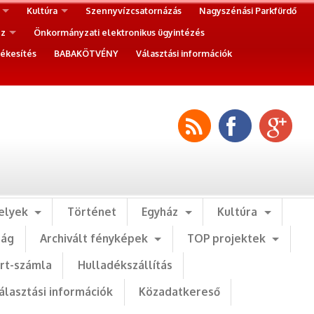
Kultúra
Szennyvízcsatornázás
Nagyszénási Parkfürdő
ez
Önkormányzati elektronikus ügyintézés
ékesítés
BABAKÖTVÉNY
Választási információk
elyek
Történet
Egyház
Kultúra
ság
Archivált fényképek
TOP projektek
art-számla
Hulladékszállítás
álasztási információk
Közadatkereső