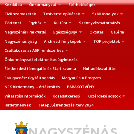
Kezdőlap
Önkormányzat
Elérhetőségek
Civil szervezetek
Testvértelepülések
Szálláshelyek
Történet
Egyház
Kultúra
Szennyvízcsatornázás
Nagyszénási Parkfürdő
Egészségügy
Oktatás
Galéria
Nagyszénás újság
Archivált fényképek
TOP projektek
Csatlakozás az ASP rendszerhez
Önkormányzati elektronikus ügyintézés
Életkezdési támogatás és Start-számla
Hulladékszállítás
Falugazdász ügyfélfogadás
Magyar Falu Program
NFK hirdetmény – értékesítés
BABAKÖTVÉNY
Választási információk
Közadatkereső
Közérdekű adatok
Hirdetmények
Településrendezési terv 2024