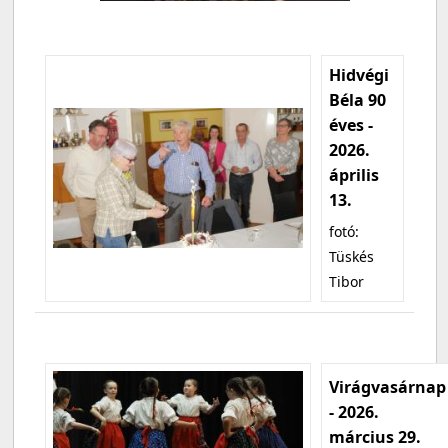
Hidvégi
Béla 90
éves -
2026.
április
13.
fotó:
Tüskés
Tibor
Virágvasárnap
- 2026.
március 29.