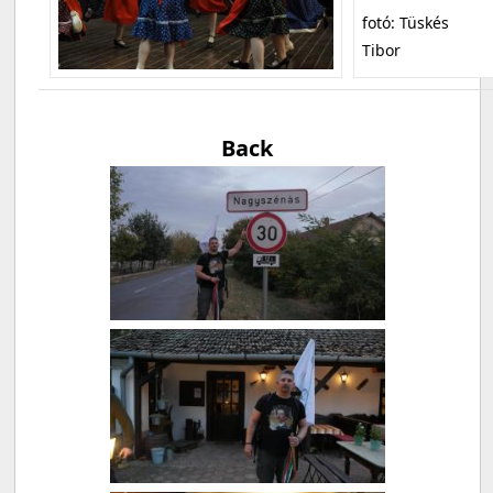
fotó: Tüskés
Tibor
Back