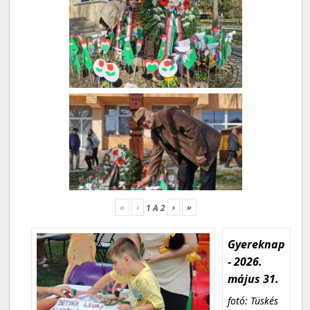
«
‹
›
»
1
A
2
Gyereknap
- 2026.
május 31.
fotó: Tüskés