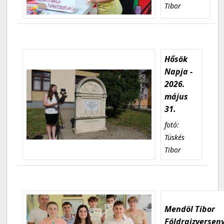
Tibor
Hősök
Napja -
2026.
május
31.
fotó:
Tüskés
Tibor
Mendöl Tibor
Földrajzversen