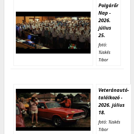
Polgárőr
Nap -
2026.
július
25.
fotó:
Tüskés
Tibor
Veteránautó-
találkozó -
2026. július
18.
fotó: Tüskés
Tibor