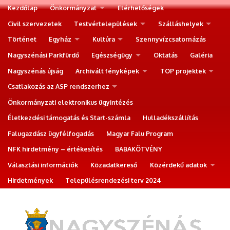
Kezdőlap
Önkormányzat
Elérhetőségek
Civil szervezetek
Testvértelepülések
Szálláshelyek
Történet
Egyház
Kultúra
Szennyvízcsatornázás
Nagyszénási Parkfürdő
Egészségügy
Oktatás
Galéria
Nagyszénás újság
Archivált fényképek
TOP projektek
Csatlakozás az ASP rendszerhez
Önkormányzati elektronikus ügyintézés
Életkezdési támogatás és Start-számla
Hulladékszállítás
Falugazdász ügyfélfogadás
Magyar Falu Program
NFK hirdetmény – értékesítés
BABAKÖTVÉNY
Választási információk
Közadatkereső
Közérdekű adatok
Hirdetmények
Településrendezési terv 2024