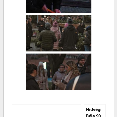
Hidvégi
Béla 90