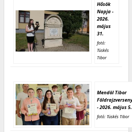
Hősök
Napja -
2026.
május
31.
fotó:
Tüskés
Tibor
Mendöl Tibor
Földrajzversen
- 2026. május 5
fotó: Tüskés Tibor