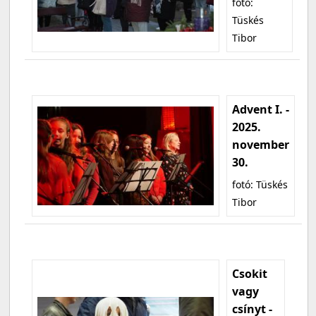
fotó:
Tüskés
Tibor
Advent I. -
2025.
november
30.
fotó: Tüskés
Tibor
Csokit
vagy
csínyt -