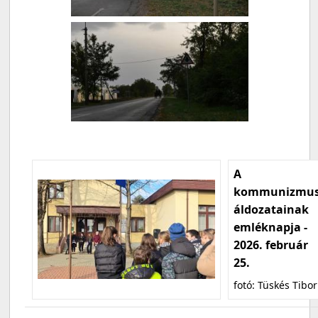
A
kommunizmu
áldozatainak
emléknapja -
2026. február
25.
fotó: Tüskés Tibor