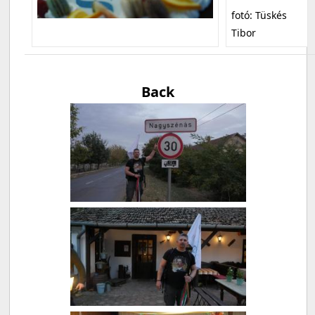
fotó: Tüskés
Tibor
Back