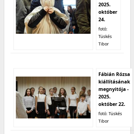
2025.
október
24.
fotó:
Tüskés
Tibor
Fábián Rózsa
kiállításának
megnyitója -
2025.
október 22.
fotó: Tüskés
Tibor