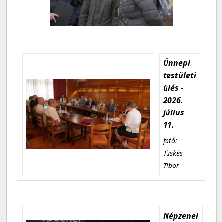
Ünnepi
testületi
ülés -
2026.
július
11.
fotó:
Tüskés
Tibor
Népzenei