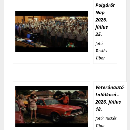
Polgárőr
Nap -
2026.
július
25.
fotó:
Tüskés
Tibor
Veteránautó-
találkozó -
2026. július
18.
fotó: Tüskés
Tibor