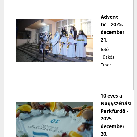
Advent
IV. - 2025.
december
21.
fotó:
Tüskés
Tibor
10 éves a
Nagyszénási
Parkfürdő -
2025.
december
20.