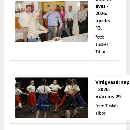
éves -
2026.
április
13.
fotó:
Tüskés
Tibor
Virágvasárnap
- 2026.
március 29.
fotó: Tüskés
Tibor