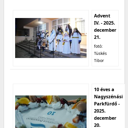
Advent
IV. - 2025.
december
21.
fotó:
Tüskés
Tibor
10 éves a
Nagyszénási
Parkfürdő -
2025.
december
20.