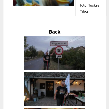
fotó: Tüskés
Tibor
Back