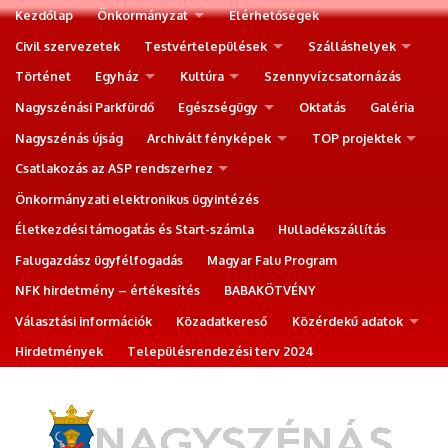
Kezdőlap
Önkormányzat
Elérhetőségek
Civil szervezetek
Testvértelepülések
Szálláshelyek
Történet
Egyház
Kultúra
Szennyvízcsatornázás
Nagyszénási Parkfürdő
Egészségügy
Oktatás
Galéria
Nagyszénás újság
Archivált fényképek
TOP projektek
Csatlakozás az ASP rendszerhez
Önkormányzati elektronikus ügyintézés
Életkezdési támogatás és Start-számla
Hulladékszállítás
Falugazdász ügyfélfogadás
Magyar Falu Program
NFK hirdetmény – értékesítés
BABAKÖTVÉNY
Választási információk
Közadatkereső
Közérdekű adatok
Hirdetmények
Településrendezési terv 2024