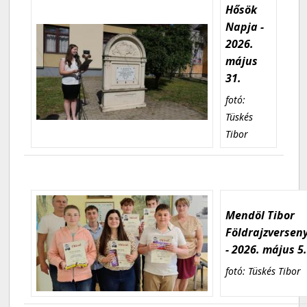
Hősök
Napja -
2026.
május
31.
fotó:
Tüskés
Tibor
Mendöl Tibor
Földrajzversen
- 2026. május 5
fotó: Tüskés Tibor