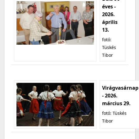
éves -
2026.
április
13.
fotó:
Tüskés
Tibor
Virágvasárnap
- 2026.
március 29.
fotó: Tüskés
Tibor