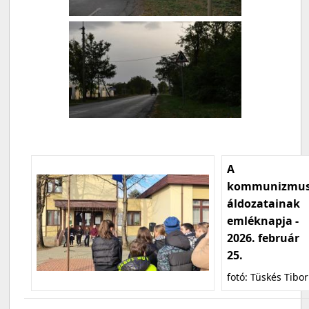
A
kommunizmu
áldozatainak
emléknapja -
2026. február
25.
fotó: Tüskés Tibor