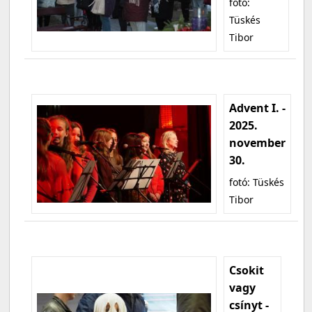
fotó:
Tüskés
Tibor
Advent I. -
2025.
november
30.
fotó: Tüskés
Tibor
Csokit
vagy
csínyt -