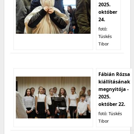
2025.
október
24.
fotó:
Tüskés
Tibor
Fábián Rózsa
kiállításának
megnyitója -
2025.
október 22.
fotó: Tüskés
Tibor