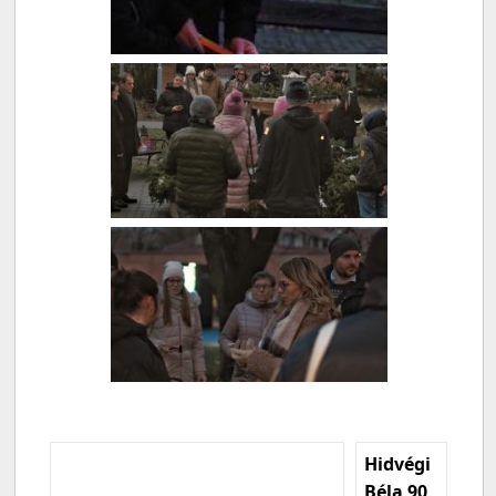
Hidvégi
Béla 90