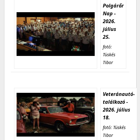
Polgárőr
Nap -
2026.
július
25.
fotó:
Tüskés
Tibor
Veteránautó-
találkozó -
2026. július
18.
fotó: Tüskés
Tibor