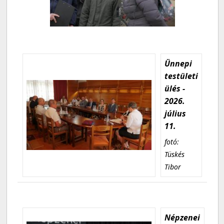
Ünnepi
testületi
ülés -
2026.
július
11.
fotó:
Tüskés
Tibor
Népzenei