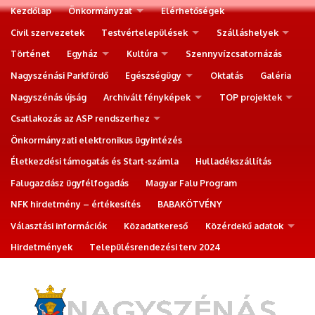
Kezdőlap
Önkormányzat
Elérhetőségek
Civil szervezetek
Testvértelepülések
Szálláshelyek
Történet
Egyház
Kultúra
Szennyvízcsatornázás
Nagyszénási Parkfürdő
Egészségügy
Oktatás
Galéria
Nagyszénás újság
Archivált fényképek
TOP projektek
Csatlakozás az ASP rendszerhez
Önkormányzati elektronikus ügyintézés
Életkezdési támogatás és Start-számla
Hulladékszállítás
Falugazdász ügyfélfogadás
Magyar Falu Program
NFK hirdetmény – értékesítés
BABAKÖTVÉNY
Választási információk
Közadatkereső
Közérdekű adatok
Hirdetmények
Településrendezési terv 2024