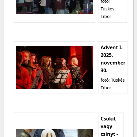
fotó:
Tüskés
Tibor
Advent I. -
2025.
november
30.
fotó: Tüskés
Tibor
Csokit
vagy
csínyt -