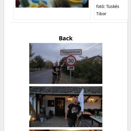
fotó: Tüskés
Tibor
Back