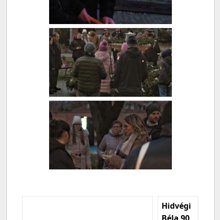
Hidvégi
Béla 90