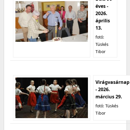
éves -
2026.
április
13.
fotó:
Tüskés
Tibor
Virágvasárnap
- 2026.
március 29.
fotó: Tüskés
Tibor