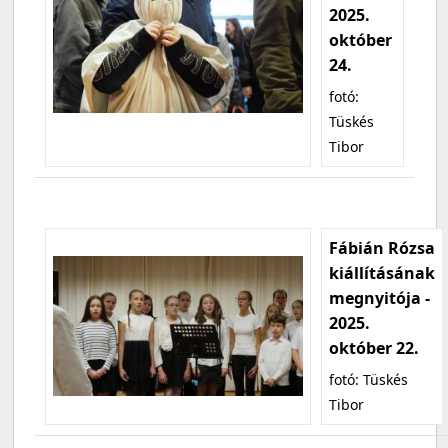
2025.
október
24.
fotó:
Tüskés
Tibor
Fábián Rózsa
kiállításának
megnyitója -
2025.
október 22.
fotó: Tüskés
Tibor