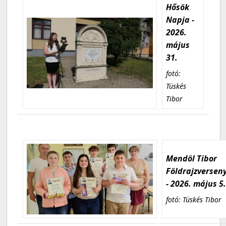
Hősök
Napja -
2026.
május
31.
fotó:
Tüskés
Tibor
Mendöl Tibor
Földrajzversen
- 2026. május 5
fotó: Tüskés Tibor