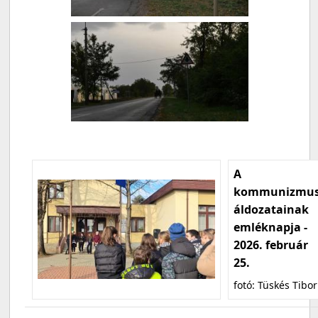
A
kommunizmu
áldozatainak
emléknapja -
2026. február
25.
fotó: Tüskés Tibor