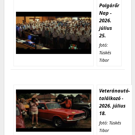
Polgárőr
Nap -
2026.
július
25.
fotó:
Tüskés
Tibor
Veteránautó-
találkozó -
2026. július
18.
fotó: Tüskés
Tibor