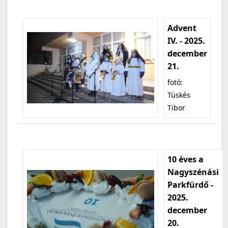
Advent
IV. - 2025.
december
21.
fotó:
Tüskés
Tibor
10 éves a
Nagyszénási
Parkfürdő -
2025.
december
20.