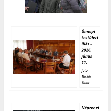
Ünnepi
testületi
ülés -
2026.
július
11.
fotó:
Tüskés
Tibor
Népzenei