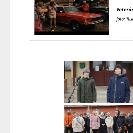
Veterán
fotó: Tüs