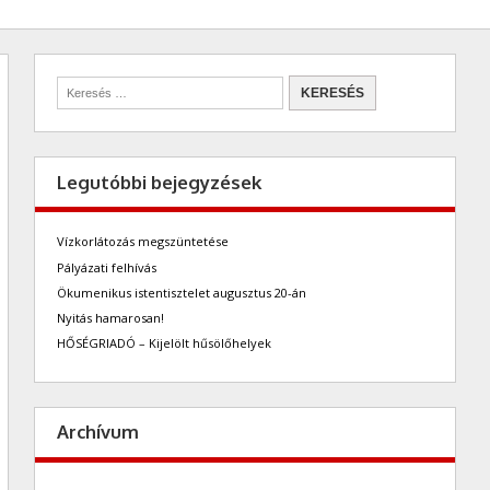
Legutóbbi bejegyzések
Vízkorlátozás megszüntetése
Pályázati felhívás
Ökumenikus istentisztelet augusztus 20-án
Nyitás hamarosan!
HŐSÉGRIADÓ – Kijelölt hűsölőhelyek
Archívum