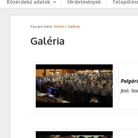
Közérdekű adatok
Hirdetmények
Településr
You are here:
Home
»
Galéria
Galéria
Polgárő
fotó: Tüs