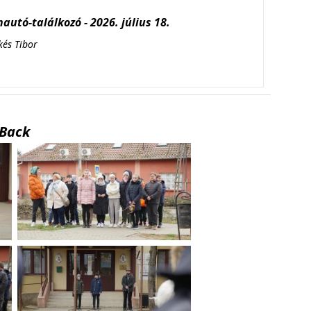
autó-találkozó - 2026. július 18.
kés Tibor
Back