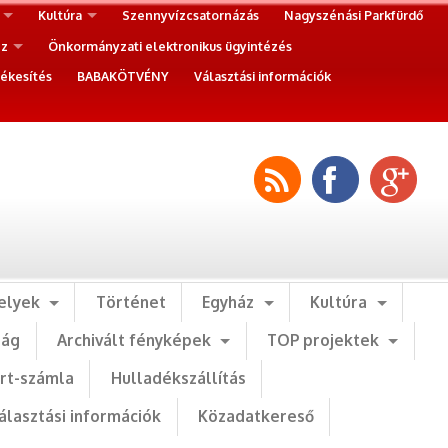
Kultúra
Szennyvízcsatornázás
Nagyszénási Parkfürdő
ez
Önkormányzati elektronikus ügyintézés
ékesítés
BABAKÖTVÉNY
Választási információk
elyek
Történet
Egyház
Kultúra
ság
Archivált fényképek
TOP projektek
art-számla
Hulladékszállítás
álasztási információk
Közadatkereső