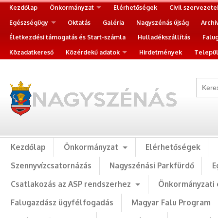
Kezdőlap
Önkormányzat
Elérhetőségek
Civil szervezete
Egészségügy
Oktatás
Galéria
Nagyszénás újság
Archi
Életkezdési támogatás és Start-számla
Hulladékszállítás
Falu
Közadatkereső
Közérdekű adatok
Hirdetmények
Települ
Kezdőlap
Önkormányzat
Elérhetőségek
Szennyvízcsatornázás
Nagyszénási Parkfürdő
E
Csatlakozás az ASP rendszerhez
Önkormányzati 
Falugazdász ügyfélfogadás
Magyar Falu Program