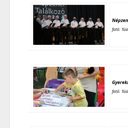
Népzene
fotó: Tüs
Gyerekn
fotó: Tüs