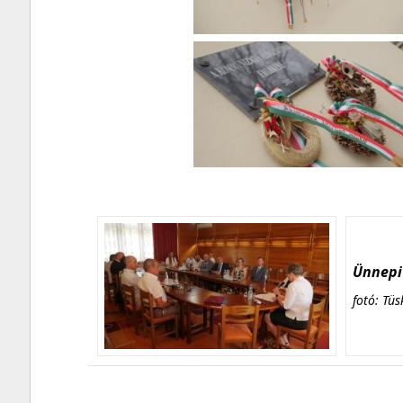
Ünnepi 
fotó: Tüs