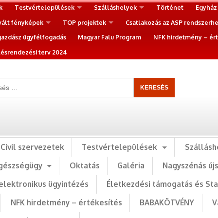
k
Testvértelepülések
Szálláshelyek
Történet
Egyház
vált fényképek
TOP projektek
Csatlakozás az ASP rendszerh
gazdász ügyfélfogadás
Magyar Falu Program
NFK hirdetmény – ért
ésrendezési terv 2024
Civil szervezetek
Testvértelepülések
Szállásh
gészségügy
Oktatás
Galéria
Nagyszénás új
elektronikus ügyintézés
Életkezdési támogatás és St
NFK hirdetmény – értékesítés
BABAKÖTVÉNY
V