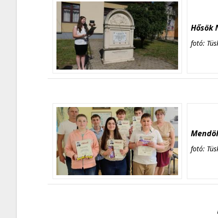
Hősök N
fotó: Tüs
Mendöl 
fotó: Tüs