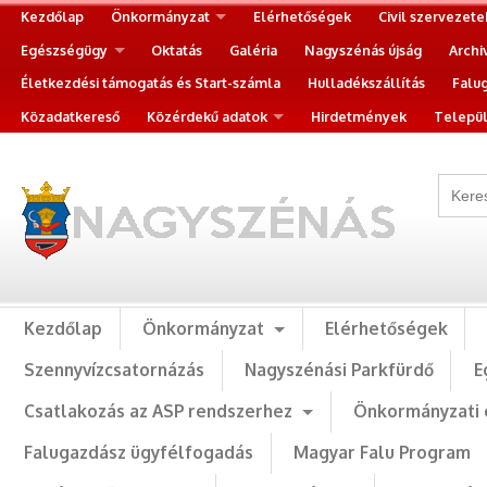
Kezdőlap
Önkormányzat
Elérhetőségek
Civil szervezete
Egészségügy
Oktatás
Galéria
Nagyszénás újság
Archi
Életkezdési támogatás és Start-számla
Hulladékszállítás
Falu
Közadatkereső
Közérdekű adatok
Hirdetmények
Települ
Kezdőlap
Önkormányzat
Elérhetőségek
Szennyvízcsatornázás
Nagyszénási Parkfürdő
E
Csatlakozás az ASP rendszerhez
Önkormányzati 
Falugazdász ügyfélfogadás
Magyar Falu Program