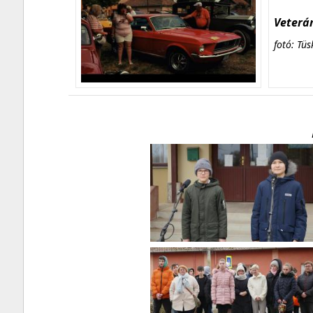
Veterán
fotó: Tüs