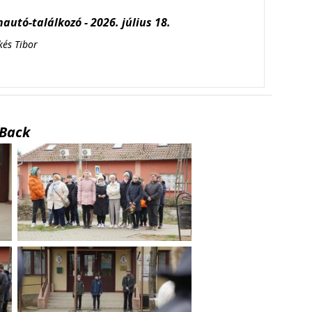
autó-találkozó - 2026. július 18.
kés Tibor
Back