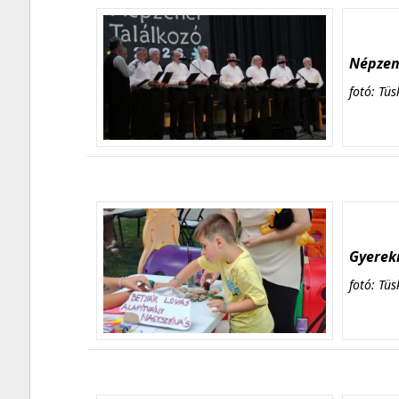
Népzene
fotó: Tüs
Gyerekn
fotó: Tüs