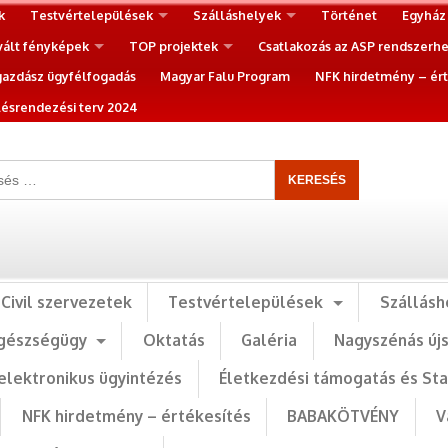
k
Testvértelepülések
Szálláshelyek
Történet
Egyház
vált fényképek
TOP projektek
Csatlakozás az ASP rendszerh
gazdász ügyfélfogadás
Magyar Falu Program
NFK hirdetmény – ért
ésrendezési terv 2024
Civil szervezetek
Testvértelepülések
Szállásh
gészségügy
Oktatás
Galéria
Nagyszénás új
elektronikus ügyintézés
Életkezdési támogatás és St
NFK hirdetmény – értékesítés
BABAKÖTVÉNY
V