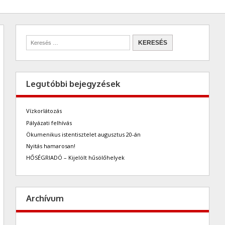
Legutóbbi bejegyzések
Vízkorlátozás
Pályázati felhívás
Ökumenikus istentisztelet augusztus 20-án
Nyitás hamarosan!
HŐSÉGRIADÓ – Kijelölt hűsölőhelyek
Archívum