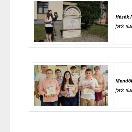
Hősök N
fotó: Tüs
Mendöl 
fotó: Tüs