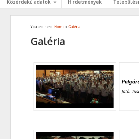
Közérdekű adatok
Hirdetmények
Településr
You are here:
Home
»
Galéria
Galéria
Polgárő
fotó: Tüs