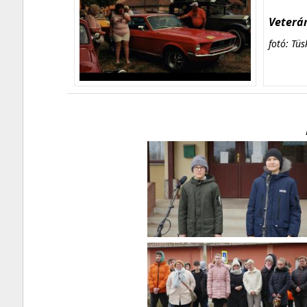
Veterán
fotó: Tüs