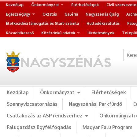
Kezdőlap
Önkormányzat
Elérhetőségek
Civil szervezete
Egészségügy
Oktatás
Galéria
Nagyszénás újság
Archi
Életkezdési támogatás és Start-számla
Hulladékszállítás
Falu
Közadatkereső
Közérdekű adatok
Hirdetmények
Települ
Kezdőlap
Önkormányzat
Elérhetőségek
Szennyvízcsatornázás
Nagyszénási Parkfürdő
E
Csatlakozás az ASP rendszerhez
Önkormányzati 
Falugazdász ügyfélfogadás
Magyar Falu Program