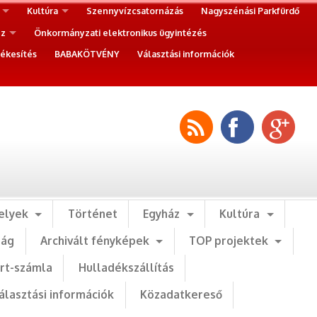
Kultúra
Szennyvízcsatornázás
Nagyszénási Parkfürdő
ez
Önkormányzati elektronikus ügyintézés
ékesítés
BABAKÖTVÉNY
Választási információk
elyek
Történet
Egyház
Kultúra
ság
Archivált fényképek
TOP projektek
art-számla
Hulladékszállítás
álasztási információk
Közadatkereső