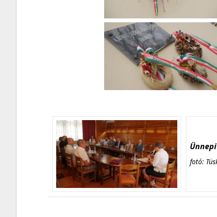
Ünnepi 
fotó: Tüs