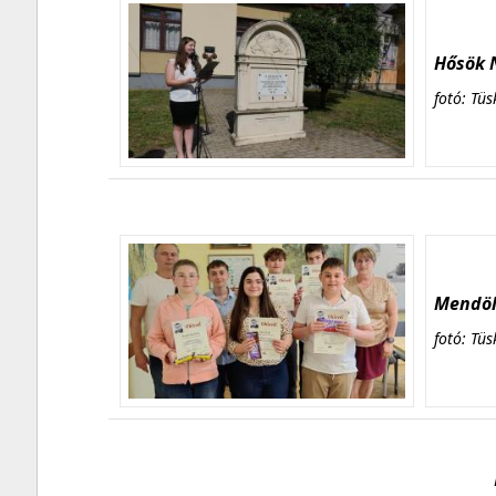
Hősök N
fotó: Tüs
Mendöl 
fotó: Tüs