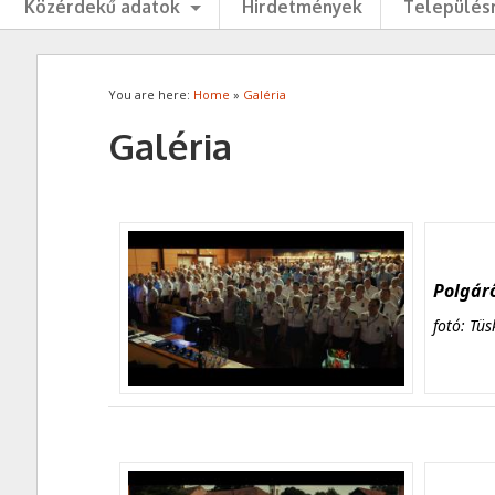
Közérdekű adatok
Hirdetmények
Településr
You are here:
Home
»
Galéria
Galéria
Polgárő
fotó: Tüs