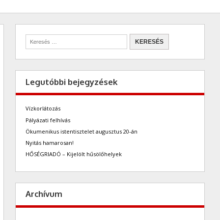
Legutóbbi bejegyzések
Vízkorlátozás
Pályázati felhívás
Ökumenikus istentisztelet augusztus 20-án
Nyitás hamarosan!
HŐSÉGRIADÓ – Kijelölt hűsölőhelyek
Archívum