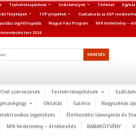
k
Testvértelepülések
Szálláshelyek
Történet
Egyház
vált fényképek
TOP projektek
Csatlakozás az ASP rendszerh
gazdász ügyfélfogadás
Magyar Falu Program
NFK hirdetmény – ért
ésrendezési terv 2024
Civil szervezetek
Testvértelepülések
Szállásh
gészségügy
Oktatás
Galéria
Nagyszénás új
elektronikus ügyintézés
Életkezdési támogatás és St
NFK hirdetmény – értékesítés
BABAKÖTVÉNY
V