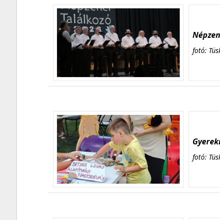
Népzene
fotó: Tüs
Gyerekn
fotó: Tüs