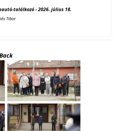
autó-találkozó - 2026. július 18.
kés Tibor
Back