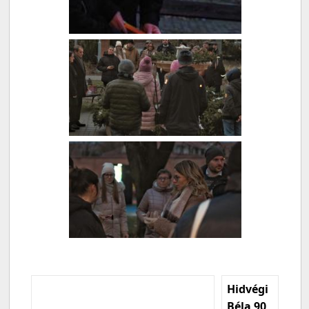
Hidvégi
Béla 90