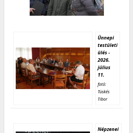
Ünnepi
testületi
ülés -
2026.
július
11.
fotó:
Tüskés
Tibor
Népzenei