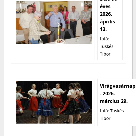
éves -
2026.
április
13.
fotó:
Tüskés
Tibor
Virágvasárnap
- 2026.
március 29.
fotó: Tüskés
Tibor