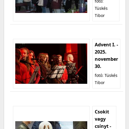
fotó:
Tüskés
Tibor
Advent I. -
2025.
november
30.
fotó: Tüskés
Tibor
Csokit
vagy
csínyt -