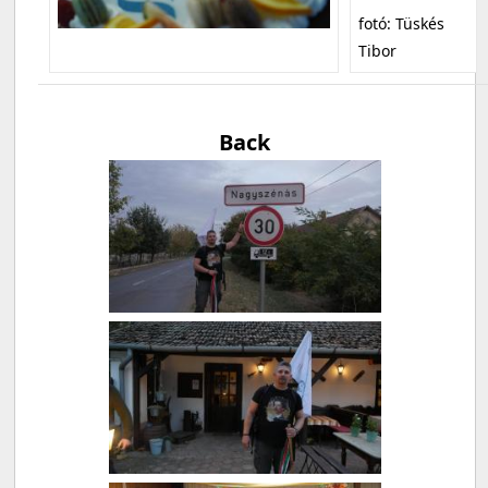
fotó: Tüskés
Tibor
Back