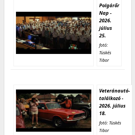
Polgárőr
Nap -
2026.
július
25.
fotó:
Tüskés
Tibor
Veteránautó-
találkozó -
2026. július
18.
fotó: Tüskés
Tibor