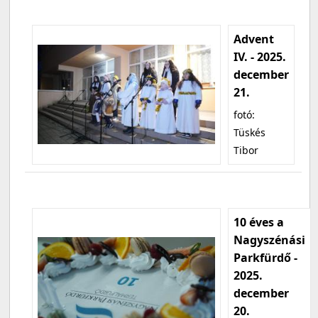
Advent
IV. - 2025.
december
21.
fotó:
Tüskés
Tibor
10 éves a
Nagyszénási
Parkfürdő -
2025.
december
20.