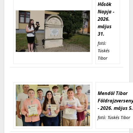
Hősök
Napja -
2026.
május
31.
fotó:
Tüskés
Tibor
Mendöl Tibor
Földrajzversen
- 2026. május 5
fotó: Tüskés Tibor