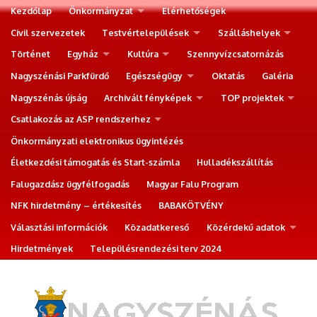
Kezdőlap
Önkormányzat
Elérhetőségek
Civil szervezetek
Testvértelepülések
Szálláshelyek
Történet
Egyház
Kultúra
Szennyvízcsatornázás
Nagyszénási Parkfürdő
Egészségügy
Oktatás
Galéria
Nagyszénás újság
Archivált fényképek
TOP projektek
Csatlakozás az ASP rendszerhez
Önkormányzati elektronikus ügyintézés
Életkezdési támogatás és Start-számla
Hulladékszállítás
Falugazdász ügyfélfogadás
Magyar Falu Program
NFK hirdetmény – értékesítés
BABAKÖTVÉNY
Választási információk
Közadatkereső
Közérdekű adatok
Hirdetmények
Településrendezési terv 2024