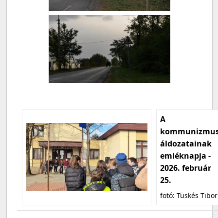
A
kommunizmu
áldozatainak
emléknapja -
2026. február
25.
fotó: Tüskés Tibor