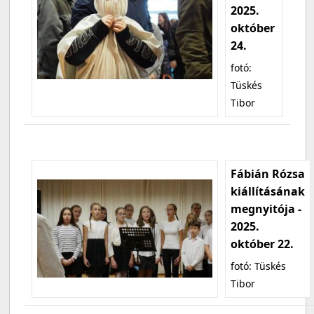
2025.
október
24.
fotó:
Tüskés
Tibor
Fábián Rózsa
kiállításának
megnyitója -
2025.
október 22.
fotó: Tüskés
Tibor