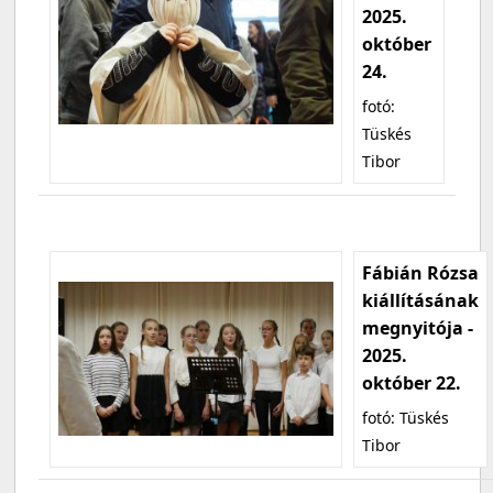
2025.
október
24.
fotó:
Tüskés
Tibor
Fábián Rózsa
kiállításának
megnyitója -
2025.
október 22.
fotó: Tüskés
Tibor