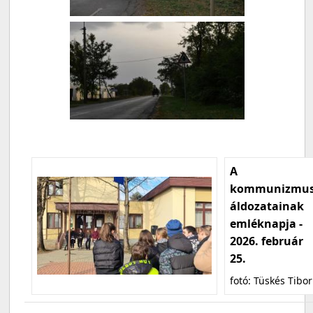
A
kommunizmu
áldozatainak
emléknapja -
2026. február
25.
fotó: Tüskés Tibor