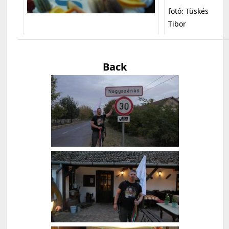
fotó: Tüskés
Tibor
Back