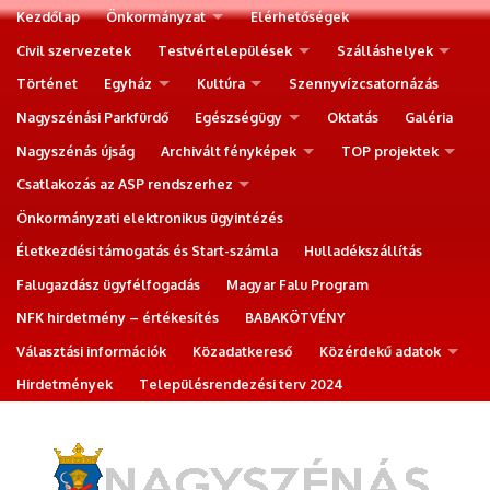
Kezdőlap
Önkormányzat
Elérhetőségek
Civil szervezetek
Testvértelepülések
Szálláshelyek
Történet
Egyház
Kultúra
Szennyvízcsatornázás
Nagyszénási Parkfürdő
Egészségügy
Oktatás
Galéria
Nagyszénás újság
Archivált fényképek
TOP projektek
Csatlakozás az ASP rendszerhez
Önkormányzati elektronikus ügyintézés
Életkezdési támogatás és Start-számla
Hulladékszállítás
Falugazdász ügyfélfogadás
Magyar Falu Program
NFK hirdetmény – értékesítés
BABAKÖTVÉNY
Választási információk
Közadatkereső
Közérdekű adatok
Hirdetmények
Településrendezési terv 2024