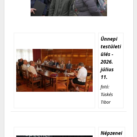
Ünnepi
testületi
ülés -
2026.
július
11.
fotó:
Tüskés
Tibor
Népzenei