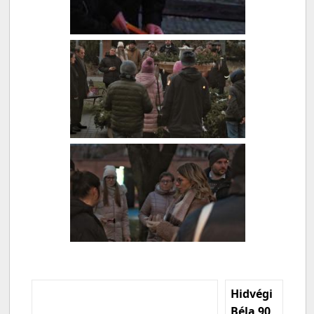
Hidvégi
Béla 90