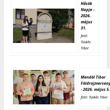
Hősök
Napja -
2026.
május
31.
fotó:
Tüskés
Tibor
Mendöl Tibor
Földrajzversen
- 2026. május 5
fotó: Tüskés Tibor