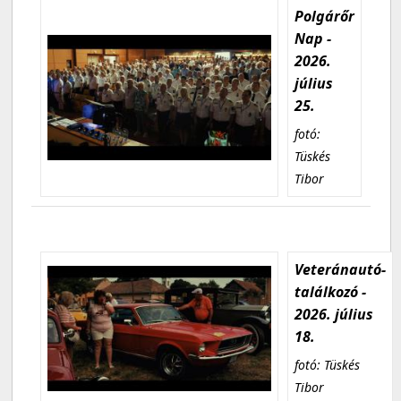
Polgárőr
Nap -
2026.
július
25.
fotó:
Tüskés
Tibor
Veteránautó-
találkozó -
2026. július
18.
fotó: Tüskés
Tibor