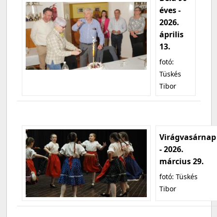
éves -
2026.
április
13.
fotó:
Tüskés
Tibor
Virágvasárnap
- 2026.
március 29.
fotó: Tüskés
Tibor