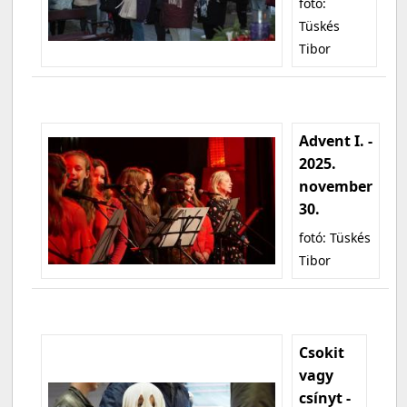
fotó:
Tüskés
Tibor
Advent I. -
2025.
november
30.
fotó: Tüskés
Tibor
Csokit
vagy
csínyt -