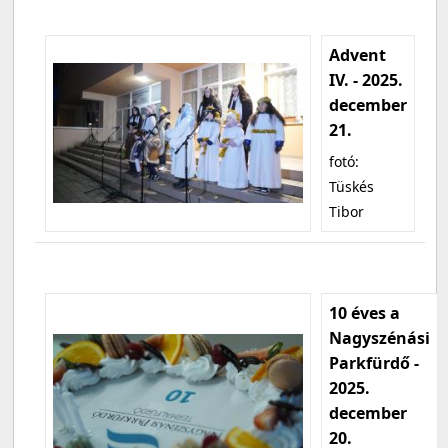
Advent
IV. - 2025.
december
21.
fotó:
Tüskés
Tibor
10 éves a
Nagyszénási
Parkfürdő -
2025.
december
20.