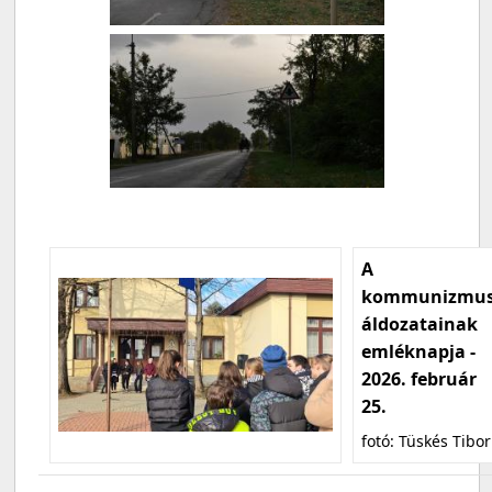
A
kommunizmu
áldozatainak
emléknapja -
2026. február
25.
fotó: Tüskés Tibor