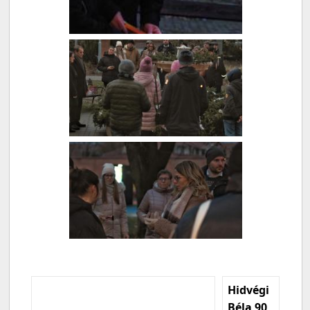
Hidvégi
Béla 90