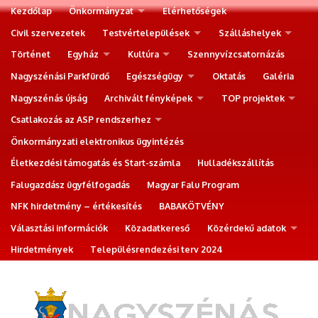
Kezdőlap
Önkormányzat
Elérhetőségek
Civil szervezetek
Testvértelepülések
Szálláshelyek
Történet
Egyház
Kultúra
Szennyvízcsatornázás
Nagyszénási Parkfürdő
Egészségügy
Oktatás
Galéria
Nagyszénás újság
Archivált fényképek
TOP projektek
Csatlakozás az ASP rendszerhez
Önkormányzati elektronikus ügyintézés
Életkezdési támogatás és Start-számla
Hulladékszállítás
Falugazdász ügyfélfogadás
Magyar Falu Program
NFK hirdetmény – értékesítés
BABAKÖTVÉNY
Választási információk
Közadatkereső
Közérdekű adatok
Hirdetmények
Településrendezési terv 2024