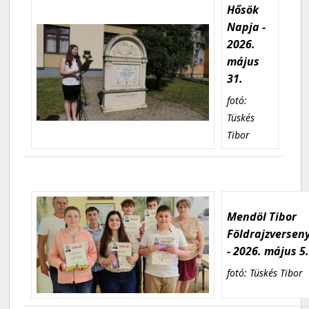
Hősök
Napja -
2026.
május
31.
fotó:
Tüskés
Tibor
Mendöl Tibor
Földrajzversen
- 2026. május 5
fotó: Tüskés Tibor