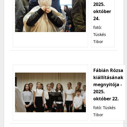
2025.
október
24.
fotó:
Tüskés
Tibor
Fábián Rózsa
kiállításának
megnyitója -
2025.
október 22.
fotó: Tüskés
Tibor