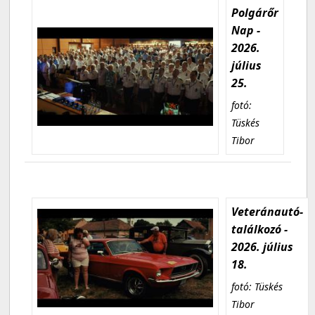
Polgárőr
Nap -
2026.
július
25.
fotó:
Tüskés
Tibor
Veteránautó-
találkozó -
2026. július
18.
fotó: Tüskés
Tibor