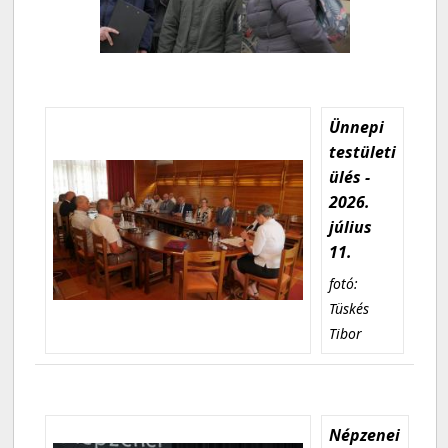
Ünnepi
testületi
ülés -
2026.
július
11.
fotó:
Tüskés
Tibor
Népzenei