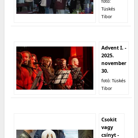
fotó:
Tüskés
Tibor
Advent I. -
2025.
november
30.
fotó: Tüskés
Tibor
Csokit
vagy
csínyt -