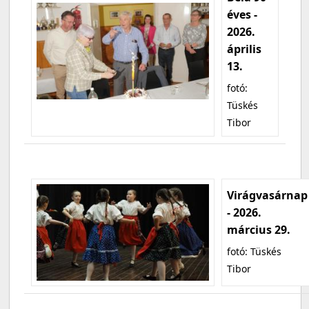
éves -
2026.
április
13.
fotó:
Tüskés
Tibor
Virágvasárnap
- 2026.
március 29.
fotó: Tüskés
Tibor