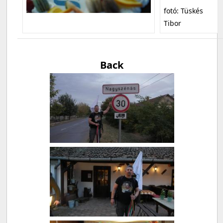
fotó: Tüskés
Tibor
Back