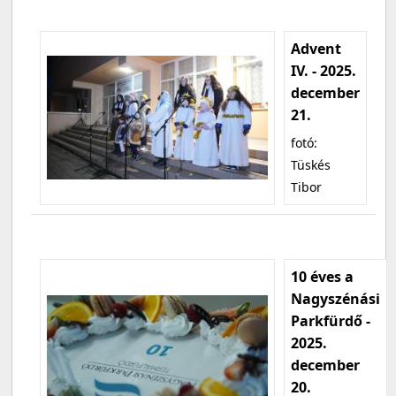
Advent
IV. - 2025.
december
21.
fotó:
Tüskés
Tibor
10 éves a
Nagyszénási
Parkfürdő -
2025.
december
20.