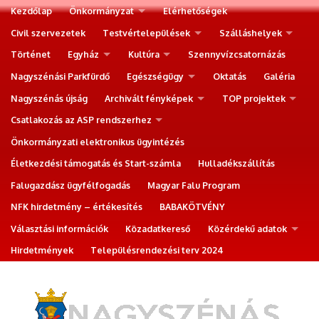
Kezdőlap
Önkormányzat
Elérhetőségek
Civil szervezetek
Testvértelepülések
Szálláshelyek
Történet
Egyház
Kultúra
Szennyvízcsatornázás
Nagyszénási Parkfürdő
Egészségügy
Oktatás
Galéria
Nagyszénás újság
Archivált fényképek
TOP projektek
Csatlakozás az ASP rendszerhez
Önkormányzati elektronikus ügyintézés
Életkezdési támogatás és Start-számla
Hulladékszállítás
Falugazdász ügyfélfogadás
Magyar Falu Program
NFK hirdetmény – értékesítés
BABAKÖTVÉNY
Választási információk
Közadatkereső
Közérdekű adatok
Hirdetmények
Településrendezési terv 2024