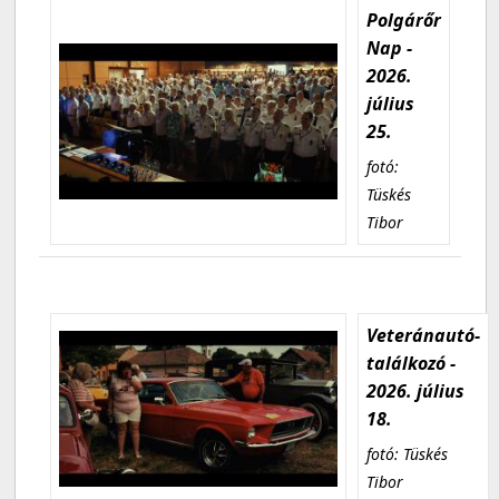
Polgárőr
Nap -
2026.
július
25.
fotó:
Tüskés
Tibor
Veteránautó-
találkozó -
2026. július
18.
fotó: Tüskés
Tibor