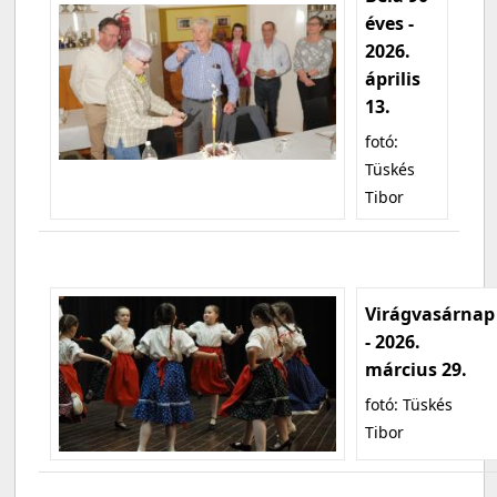
éves -
2026.
április
13.
fotó:
Tüskés
Tibor
Virágvasárnap
- 2026.
március 29.
fotó: Tüskés
Tibor