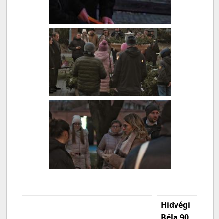
Hidvégi
Béla 90