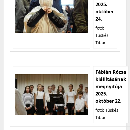
2025.
október
24.
fotó:
Tüskés
Tibor
Fábián Rózsa
kiállításának
megnyitója -
2025.
október 22.
fotó: Tüskés
Tibor