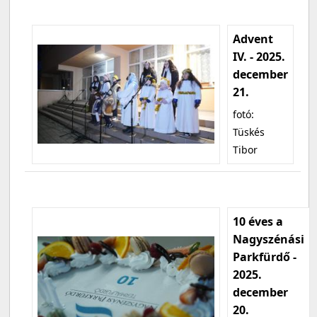
Advent
IV. - 2025.
december
21.
fotó:
Tüskés
Tibor
10 éves a
Nagyszénási
Parkfürdő -
2025.
december
20.