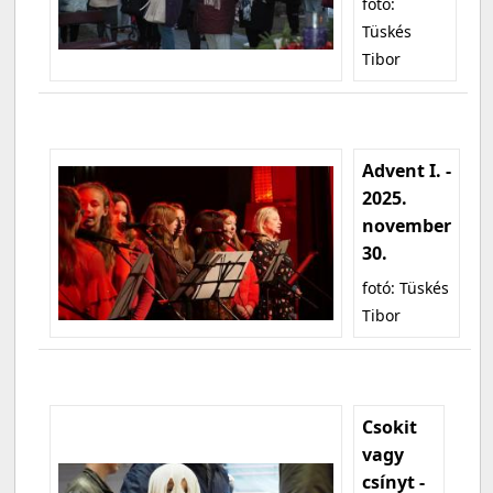
fotó:
Tüskés
Tibor
Advent I. -
2025.
november
30.
fotó: Tüskés
Tibor
Csokit
vagy
csínyt -