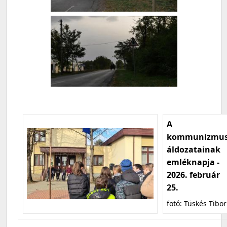
A
kommunizmu
áldozatainak
emléknapja -
2026. február
25.
fotó: Tüskés Tibor