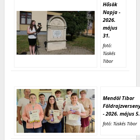
Hősök
Napja -
2026.
május
31.
fotó:
Tüskés
Tibor
Mendöl Tibor
Földrajzversen
- 2026. május 5
fotó: Tüskés Tibor