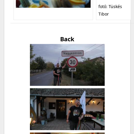
fotó: Tüskés
Tibor
Back