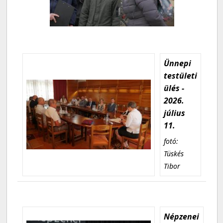
Ünnepi
testületi
ülés -
2026.
július
11.
fotó:
Tüskés
Tibor
Népzenei