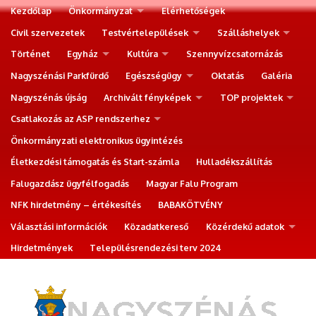
Kezdőlap
Önkormányzat
Elérhetőségek
Civil szervezetek
Testvértelepülések
Szálláshelyek
Történet
Egyház
Kultúra
Szennyvízcsatornázás
Nagyszénási Parkfürdő
Egészségügy
Oktatás
Galéria
Nagyszénás újság
Archivált fényképek
TOP projektek
Csatlakozás az ASP rendszerhez
Önkormányzati elektronikus ügyintézés
Életkezdési támogatás és Start-számla
Hulladékszállítás
Falugazdász ügyfélfogadás
Magyar Falu Program
NFK hirdetmény – értékesítés
BABAKÖTVÉNY
Választási információk
Közadatkereső
Közérdekű adatok
Hirdetmények
Településrendezési terv 2024