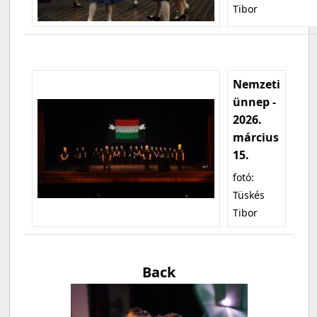
Tibor
Nemzeti
ünnep -
2026.
március
15.
fotó:
Tüskés
Tibor
Back