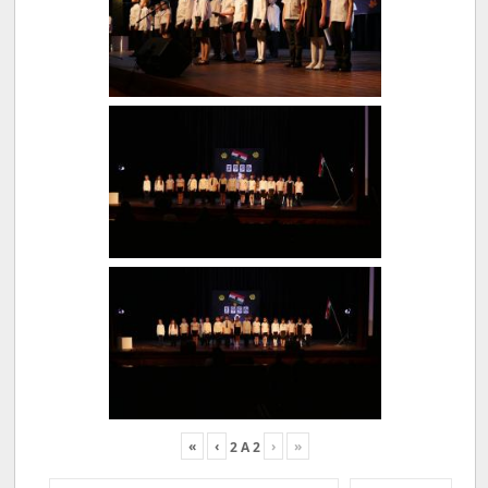
«
‹
›
»
2
A
2