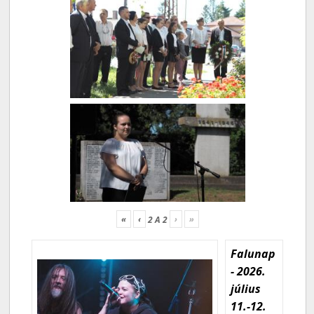
«
‹
›
»
2
A
2
Falunap
- 2026.
július
11.-12.