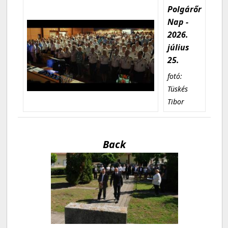
Polgárőr
Nap -
2026.
július
25.
fotó:
Tüskés
Tibor
Back