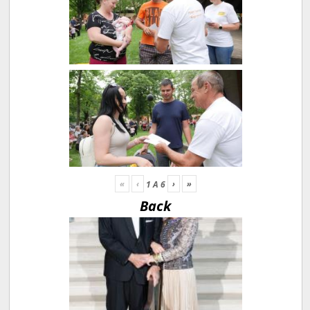
«
‹
›
»
1
A
6
Back