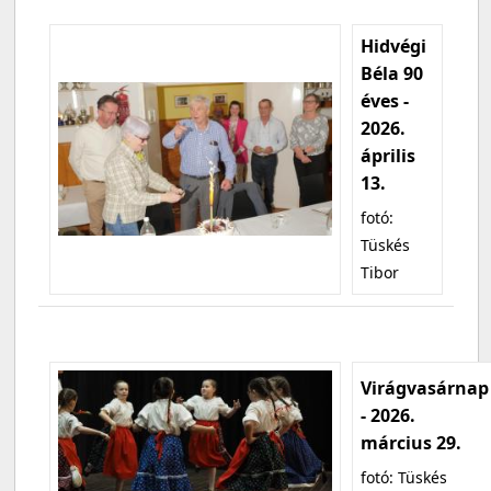
Hidvégi
Béla 90
éves -
2026.
április
13.
fotó:
Tüskés
Tibor
Virágvasárnap
- 2026.
március 29.
fotó: Tüskés