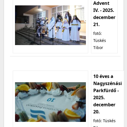
Advent
IV. - 2025.
december
21.
fotó:
Tüskés
Tibor
10 éves a
Nagyszénási
Parkfürdő -
2025.
december
20.
fotó: Tüskés